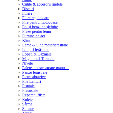
Cutite & accesorii rindele
Discuri
Filiere
Filtre regulatoare
Fire pentru motocoase
Foi și benzi de șlefuire
Freze pentru lemn
Furtune de aer
Kituri
Lame & Șine motofierăstraie
Lanțuri ferăstraie
Lopeți & Cazmale
Magnum și Tornado
Nivele
Palete amestecatoare manuale
Pânze ferăstraie
Pietre abrazive
Pile Lanțuri
Pistoale
Presostate
Reparații filete
Rulete
Sârmă
Supape