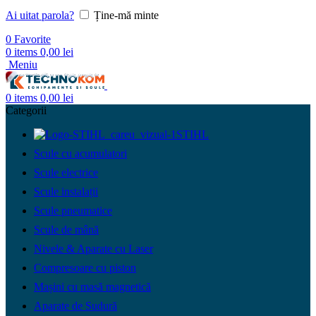
Ai uitat parola?
Ține-mă minte
0
Favorite
0
items
0,00
lei
Meniu
0
items
0,00
lei
Categorii
STIHL
Scule cu acumulatori
Scule electrice
Scule instalații
Scule pneumatice
Scule de mână
Nivele & Aparate cu Laser
Compresoare cu piston
Mașini cu masă magnetică
Aparate de Sudură