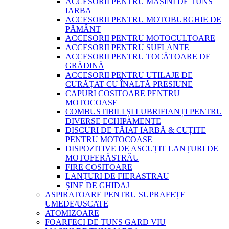
ACCESORII PENTRU MAȘINI DE TUNS
IARBA
ACCESORII PENTRU MOTOBURGHIE DE
PĂMÂNT
ACCESORII PENTRU MOTOCULTOARE
ACCESORII PENTRU SUFLANTE
ACCESORII PENTRU TOCĂTOARE DE
GRĂDINĂ
ACCESORII PENTRU UTILAJE DE
CURĂȚAT CU ÎNALTĂ PRESIUNE
CAPURI COSITOARE PENTRU
MOTOCOASE
COMBUSTIBILI ȘI LUBRIFIANȚI PENTRU
DIVERSE ECHIPAMENTE
DISCURI DE TĂIAT IARBĂ & CUȚITE
PENTRU MOTOCOASE
DISPOZITIVE DE ASCUȚIT LANȚURI DE
MOTOFERĂSTRĂU
FIRE COSITOARE
LANȚURI DE FIERASTRAU
ȘINE DE GHIDAJ
ASPIRATOARE PENTRU SUPRAFEȚE
UMEDE/USCATE
ATOMIZOARE
FOARFECI DE TUNS GARD VIU