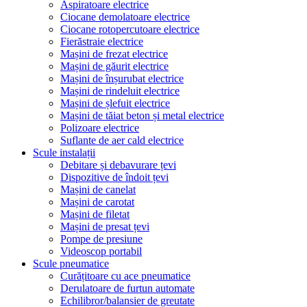
Aspiratoare electrice
Ciocane demolatoare electrice
Ciocane rotopercutoare electrice
Fierăstraie electrice
Mașini de frezat electrice
Mașini de găurit electrice
Mașini de înșurubat electrice
Mașini de rindeluit electrice
Mașini de șlefuit electrice
Mașini de tăiat beton și metal electrice
Polizoare electrice
Suflante de aer cald electrice
Scule instalații
Debitare și debavurare țevi
Dispozitive de îndoit țevi
Mașini de canelat
Mașini de carotat
Mașini de filetat
Mașini de presat țevi
Pompe de presiune
Videoscop portabil
Scule pneumatice
Curățitoare cu ace pneumatice
Derulatoare de furtun automate
Echilibror/balansier de greutate