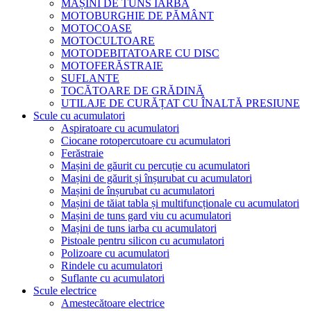
MAȘINI DE TUNS IARBA
MOTOBURGHIE DE PĂMÂNT
MOTOCOASE
MOTOCULTOARE
MOTODEBITATOARE CU DISC
MOTOFERĂSTRAIE
SUFLANTE
TOCĂTOARE DE GRĂDINĂ
UTILAJE DE CURĂȚAT CU ÎNALTĂ PRESIUNE
Scule cu acumulatori
Aspiratoare cu acumulatori
Ciocane rotopercutoare cu acumulatori
Ferăstraie
Mașini de găurit cu percuție cu acumulatori
Mașini de găurit și înșurubat cu acumulatori
Mașini de înșurubat cu acumulatori
Mașini de tăiat tabla și multifuncționale cu acumulatori
Mașini de tuns gard viu cu acumulatori
Mașini de tuns iarba cu acumulatori
Pistoale pentru silicon cu acumulatori
Polizoare cu acumulatori
Rindele cu acumulatori
Suflante cu acumulatori
Scule electrice
Amestecătoare electrice