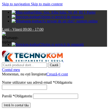
Skip to navigation
Skip to main content
Sibiu, Sos. Alba Iulia. Nr 49, Bl 1 Parter
Oferim și servicii de reparații
Ai nevoie de un sfat?, suntem online
Luni - Vineri 09:00 - 17:00
Oferim și servicii de reparații
Caută
Contul meu
Momentan, nu ești înregistrat
Crează-ți cont
Nume utilizator sau adresă email
*
Obligatoriu
Parolă
*
Obligatoriu
Intră în contul tău