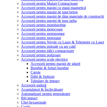
Accesorii pentru Maiuri Compactoare
Accesorii pentru mașini cu masă magnetică
Accesorii pentru masini de taiat beton
Accesorii pentru mașini de tăiat materiale de construcții
Accesorii pentru mașini de tuns iarba
Accesorii pentru motoburghie
Accesorii pentru motocoase
Accesorii pentru motopompe
Accesorii pentru motosape
Accesorii pentru Nivele cu Laser & Telemetre cu Laser
Accesorii pentru pistoale cu aer cald
Accesorii pentru plăci compactoare
Accesorii pentru polizoare
Accesorii pentru scule electrice
Accesorii pentru mașini de găurit
Burghie & Seturi burghie
Carote
Dălți & Spitzuri
Tubulare de impact
Accesorii sudură
Acumulatori & Încărcătoare
Automatizare pentru generatoare
Biți impact
Chei hexagonale
Cuple