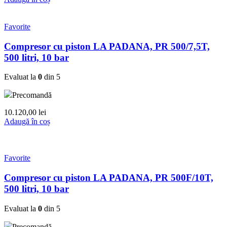
Favorite
Compresor cu piston LA PADANA, PR 500/7,5T,
500 litri, 10 bar
Evaluat la
0
din 5
Precomandă
10.120,00
lei
Adaugă în coș
Favorite
Compresor cu piston LA PADANA, PR 500F/10T,
500 litri, 10 bar
Evaluat la
0
din 5
Precomandă