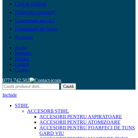
Casă & Grădină
Utilaje de construcții
Generatoare aer cald
Generatoare de curent
Accesorii
Acasa
Magazin
Service
Carieră
Contact
0771.742.502
Caută
Inchide
STIHL
ACCESORII STIHL
ACCESORII PENTRU ASPIRATOARE
ACCESORII PENTRU ATOMIZOARE
ACCESORII PENTRU FOARFECI DE TUNS
GARD VIU