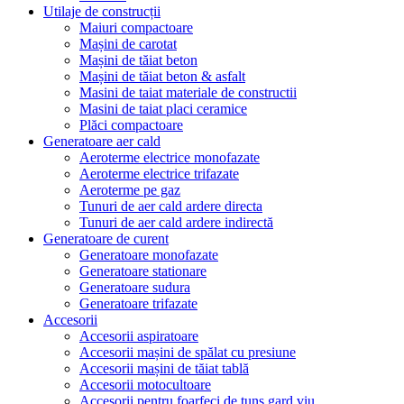
Utilaje de construcții
Maiuri compactoare
Mașini de carotat
Mașini de tăiat beton
Mașini de tăiat beton & asfalt
Masini de taiat materiale de constructii
Masini de taiat placi ceramice
Plăci compactoare
Generatoare aer cald
Aeroterme electrice monofazate
Aeroterme electrice trifazate
Aeroterme pe gaz
Tunuri de aer cald ardere directa
Tunuri de aer cald ardere indirectă
Generatoare de curent
Generatoare monofazate
Generatoare stationare
Generatoare sudura
Generatoare trifazate
Accesorii
Accesorii aspiratoare
Accesorii mașini de spălat cu presiune
Accesorii mașini de tăiat tablă
Accesorii motocultoare
Accesorii pentru foarfeci de tuns gard viu