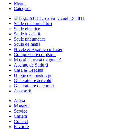
Meniu
Categorii
STIHL
Scule cu acumulatori
Scule electrice
Scule instalații
Scule pneumatice
Scule de mână
Nivele & Aparate cu Laser
Compresoare cu piston
Mașini cu masă magnetică
Aparate de Sudură
Casă & Grădină
Utilaje de construcții
Generatoare aer cald
Generatoare de curent
Accesorii
Acasa
Magazin
Service
Carieră
Contact
Favorite