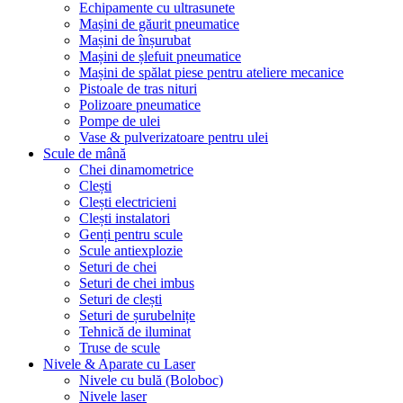
Echipamente cu ultrasunete
Mașini de găurit pneumatice
Mașini de înșurubat
Mașini de șlefuit pneumatice
Mașini de spălat piese pentru ateliere mecanice
Pistoale de tras nituri
Polizoare pneumatice
Pompe de ulei
Vase & pulverizatoare pentru ulei
Scule de mână
Chei dinamometrice
Clești
Clești electricieni
Clești instalatori
Genți pentru scule
Scule antiexplozie
Seturi de chei
Seturi de chei imbus
Seturi de clești
Seturi de șurubelnițe
Tehnică de iluminat
Truse de scule
Nivele & Aparate cu Laser
Nivele cu bulă (Boloboc)
Nivele laser