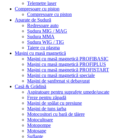
Telemetre laser
Compresoare cu piston
Compresoare cu piston
Aparate de Sudură
Redresoare auto
Sudura MIG / MAG
Sudura MMA
Sudura WIG / TIG
Taiere cu plasma
Mașini cu masă magnetică
Mașini cu masă magnetică PROFIBASIC
Mașini cu masă magnetică PROFIPLUS
Mașini cu masă magnetică PROFISTART
Mașini cu masă magnetică speciale
Mașini de șanfrenat și debavurat
Casă & Grădină
Aspiratoare pentru suprafețe umede/uscate
Freze pentru zăpadă
Mașini de spălat cu presiune
Mașini de tuns iarba
Motocositori cu bară de tăiere
Motocultoare
Motopompe
Motosape
Suflante