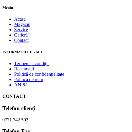
Meniu
Acasa
Magazin
Service
Carieră
Contact
INFORMAȚII LEGALE
Termeni și condiții
Reclamații
Politică de confidențialitate
Politică de retur
ANPC
CONTACT
Telefon clienți
0771.742.502
Telefon Fax