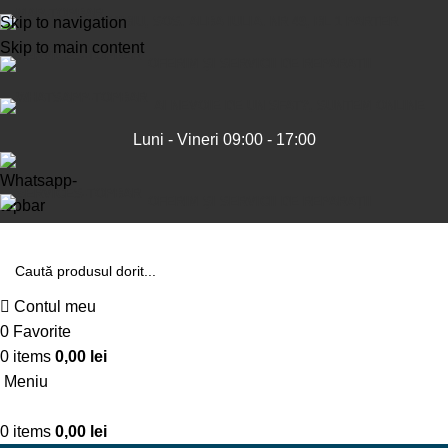
Skip to navigation
SIBIU, SOS. ALBA IULIA. NR 49, BL 1 PARTER
Skip to main content
OFERIM ȘI SERVICII DE REPARAȚII
AI NEVOIE DE UN SFAT?, SUNTEM ONLINE
Luni - Vineri 09:00 - 17:00
OFERIM ȘI SERVICII DE REPARAȚII
Contul meu
0
Favorite
0
items
0,00
lei
Meniu
0
items
0,00
lei