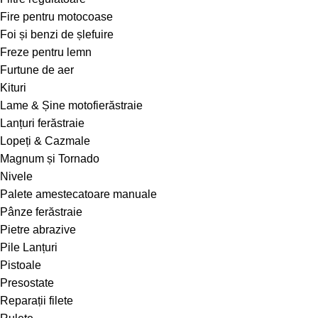
Fire pentru motocoase
Foi și benzi de șlefuire
Freze pentru lemn
Furtune de aer
Kituri
Lame & Șine motofierăstraie
Lanțuri ferăstraie
Lopeți & Cazmale
Magnum și Tornado
Nivele
Palete amestecatoare manuale
Pânze ferăstraie
Pietre abrazive
Pile Lanțuri
Pistoale
Presostate
Reparații filete