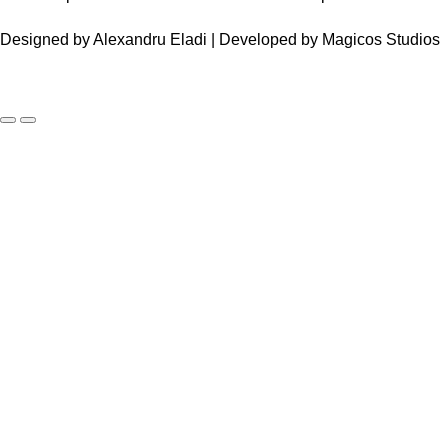
Designed by
Alexandru Eladi
| Developed by
Magicos Studios
Comenzile sunt oprite între
31 iulie – 10 august
. Reluăm
activitatea pe
11 august
.