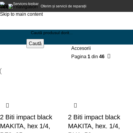
Oferim și servicii de reparații
Skip to navigation
Skip to main content
Caută
Accesorii
Pagina
1
din
46
2 Biti impact black
2 Biti impact black
MAKITA, hex 1/4,
MAKITA, hex. 1/4,