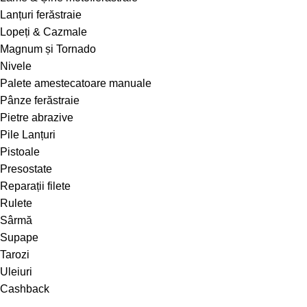
Lanțuri ferăstraie
Lopeți & Cazmale
Magnum și Tornado
Nivele
Palete amestecatoare manuale
Pânze ferăstraie
Pietre abrazive
Pile Lanțuri
Pistoale
Presostate
Reparații filete
Rulete
Sârmă
Supape
Tarozi
Uleiuri
Cashback