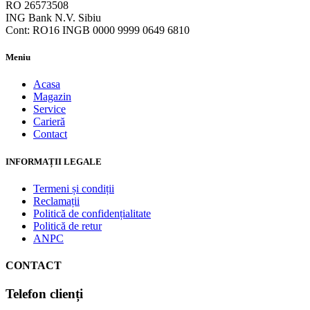
RO 26573508
ING Bank N.V. Sibiu
Cont: RO16 INGB 0000 9999 0649 6810
Meniu
Acasa
Magazin
Service
Carieră
Contact
INFORMAȚII LEGALE
Termeni și condiții
Reclamații
Politică de confidențialitate
Politică de retur
ANPC
CONTACT
Telefon clienți