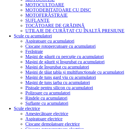
MOTOCULTOARE
MOTODEBITATOARE CU DISC
MOTOFERĂSTRAIE
SUFLANTE
TOCĂTOARE DE GRĂDINĂ
UTILAJE DE CURĂȚAT CU ÎNALTĂ PRESIUNE
Scule cu acumulatori
Aspiratoare cu acumulatori
Ciocane rotopercutoare cu acumulatori
Ferăstraie
Mașini de găurit cu percuție cu acumulatori
Mașini de găurit și înșurubat cu acumulatori
Mașini de înșurubat cu acumulatori
Mașini de tăiat tabla și multifuncționale cu acumulatori
Mașini de tuns gard viu cu acumulatori
Mașini de tuns iarba cu acumulatori
Pistoale pentru silicon cu acumulatori
Polizoare cu acumulatori
Rindele cu acumulatori
Suflante cu acumulatori
Scule electrice
Amestecătoare electrice
Aspiratoare electrice
Ciocane demolatoare electrice