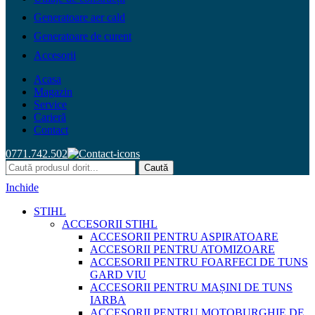
Generatoare aer cald
Generatoare de curent
Accesorii
Acasa
Magazin
Service
Carieră
Contact
0771.742.502
Caută
Inchide
STIHL
ACCESORII STIHL
ACCESORII PENTRU ASPIRATOARE
ACCESORII PENTRU ATOMIZOARE
ACCESORII PENTRU FOARFECI DE TUNS
GARD VIU
ACCESORII PENTRU MAȘINI DE TUNS
IARBA
ACCESORII PENTRU MOTOBURGHIE DE