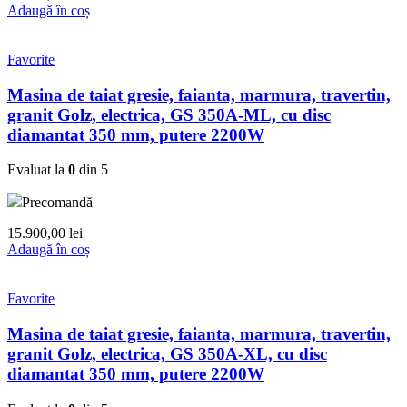
Adaugă în coș
Favorite
Masina de taiat gresie, faianta, marmura, travertin,
granit Golz, electrica, GS 350A-ML, cu disc
diamantat 350 mm, putere 2200W
Evaluat la
0
din 5
Precomandă
15.900,00
lei
Adaugă în coș
Favorite
Masina de taiat gresie, faianta, marmura, travertin,
granit Golz, electrica, GS 350A-XL, cu disc
diamantat 350 mm, putere 2200W