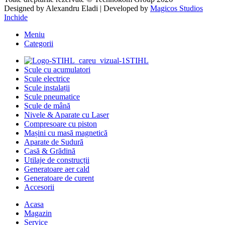
Designed by
Alexandru Eladi
| Developed by
Magicos Studios
Inchide
Meniu
Categorii
STIHL
Scule cu acumulatori
Scule electrice
Scule instalații
Scule pneumatice
Scule de mână
Nivele & Aparate cu Laser
Compresoare cu piston
Mașini cu masă magnetică
Aparate de Sudură
Casă & Grădină
Utilaje de construcții
Generatoare aer cald
Generatoare de curent
Accesorii
Acasa
Magazin
Service