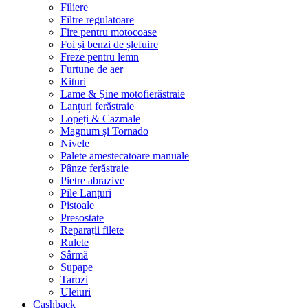
Filiere
Filtre regulatoare
Fire pentru motocoase
Foi și benzi de șlefuire
Freze pentru lemn
Furtune de aer
Kituri
Lame & Șine motofierăstraie
Lanțuri ferăstraie
Lopeți & Cazmale
Magnum și Tornado
Nivele
Palete amestecatoare manuale
Pânze ferăstraie
Pietre abrazive
Pile Lanțuri
Pistoale
Presostate
Reparații filete
Rulete
Sârmă
Supape
Tarozi
Uleiuri
Cashback