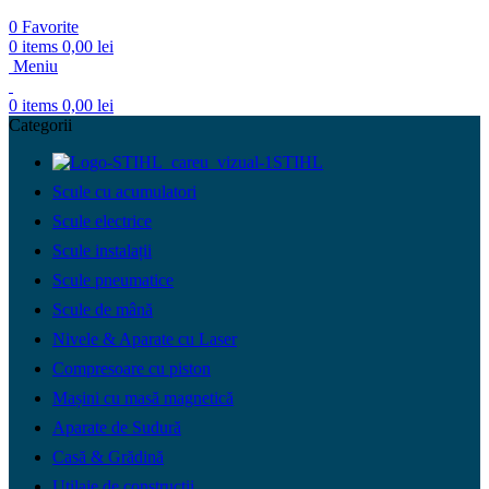
0
Favorite
0
items
0,00
lei
Meniu
0
items
0,00
lei
Categorii
STIHL
Scule cu acumulatori
Scule electrice
Scule instalații
Scule pneumatice
Scule de mână
Nivele & Aparate cu Laser
Compresoare cu piston
Mașini cu masă magnetică
Aparate de Sudură
Casă & Grădină
Utilaje de construcții