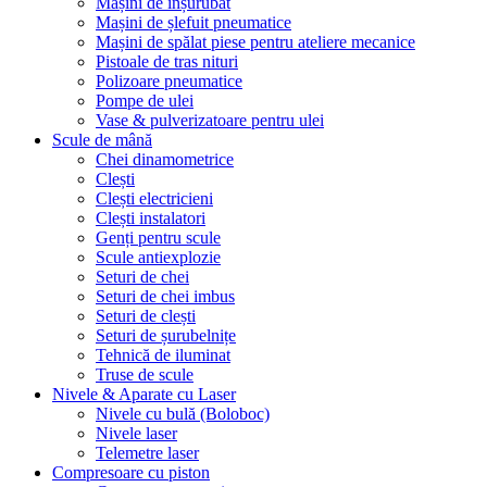
Mașini de înșurubat
Mașini de șlefuit pneumatice
Mașini de spălat piese pentru ateliere mecanice
Pistoale de tras nituri
Polizoare pneumatice
Pompe de ulei
Vase & pulverizatoare pentru ulei
Scule de mână
Chei dinamometrice
Clești
Clești electricieni
Clești instalatori
Genți pentru scule
Scule antiexplozie
Seturi de chei
Seturi de chei imbus
Seturi de clești
Seturi de șurubelnițe
Tehnică de iluminat
Truse de scule
Nivele & Aparate cu Laser
Nivele cu bulă (Boloboc)
Nivele laser
Telemetre laser
Compresoare cu piston