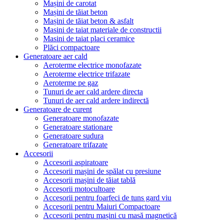
Mașini de carotat
Mașini de tăiat beton
Mașini de tăiat beton & asfalt
Masini de taiat materiale de constructii
Masini de taiat placi ceramice
Plăci compactoare
Generatoare aer cald
Aeroterme electrice monofazate
Aeroterme electrice trifazate
Aeroterme pe gaz
Tunuri de aer cald ardere directa
Tunuri de aer cald ardere indirectă
Generatoare de curent
Generatoare monofazate
Generatoare stationare
Generatoare sudura
Generatoare trifazate
Accesorii
Accesorii aspiratoare
Accesorii mașini de spălat cu presiune
Accesorii mașini de tăiat tablă
Accesorii motocultoare
Accesorii pentru foarfeci de tuns gard viu
Accesorii pentru Maiuri Compactoare
Accesorii pentru mașini cu masă magnetică