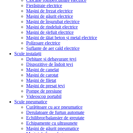
Ciocane rotopercutoare electrice
Fierăstraie electrice
Mașini de frezat electrice
Mașini de găurit electrice
Mașini de înșurubat electrice
Mașini de rindeluit electrice
Mașini de șlefuit electrice
Mașini de tăiat beton și metal electrice
Polizoare electrice
Suflante de aer cald electrice
Scule instalații
Debitare și debavurare țevi
Dispozitive de îndoit țevi
Mașini de canelat
Mașini de carotat
Mașini de filetat
Mașini de presat țevi
Pompe de presiune
Videoscop portabil
Scule pneumatice
Curățitoare cu ace pneumatice
Derulatoare de furtun automate
Echilibror/balansier de greutate
Echipamente cu ultrasunete
Mașini de găurit pneumatice