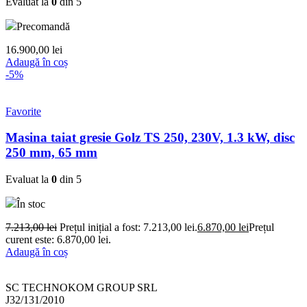
Evaluat la
0
din 5
Precomandă
16.900,00
lei
Adaugă în coș
-5%
Favorite
Masina taiat gresie Golz TS 250, 230V, 1.3 kW, disc
250 mm, 65 mm
Evaluat la
0
din 5
În stoc
7.213,00
lei
Prețul inițial a fost: 7.213,00 lei.
6.870,00
lei
Prețul
curent este: 6.870,00 lei.
Adaugă în coș
SC TECHNOKOM GROUP SRL
J32/131/2010