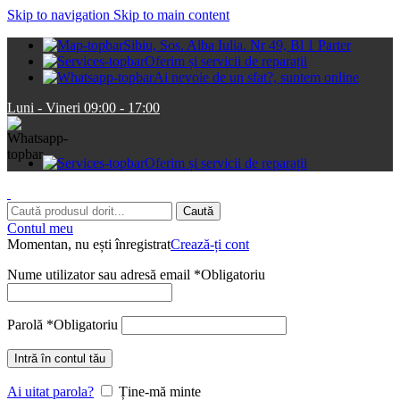
Skip to navigation
Skip to main content
Sibiu, Sos. Alba Iulia. Nr 49, Bl 1 Parter
Oferim și servicii de reparații
Ai nevoie de un sfat?, suntem online
Luni - Vineri 09:00 - 17:00
Oferim și servicii de reparații
Caută
Contul meu
Momentan, nu ești înregistrat
Crează-ți cont
Nume utilizator sau adresă email
*
Obligatoriu
Parolă
*
Obligatoriu
Intră în contul tău
Ai uitat parola?
Ține-mă minte