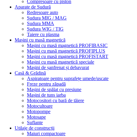
Compresoare cu piston
Aparate de Sudură
Redresoare auto
Sudura MIG / MAG
Sudura MMA
Sudura WIG / TIG
Taiere cu plasma
Mașini cu masă magnetică
Mașini cu masă magnetică PROFIBASIC
Mașini cu masă magnetică PROFIPLUS
Mașini cu masă magnetică PROFISTART
Mașini cu masă magnetică speciale
Mașini de șanfrenat și debavurat
Casă & Grădină
Aspiratoare pentru suprafețe umede/uscate
Freze pentru zăpadă
Mașini de spălat cu presiune
Mașini de tuns iarba
Motocositori cu bară de tăiere
Motocultoare
Motopompe
Motosape
Suflante
Utilaje de construcții
Maiuri compactoare