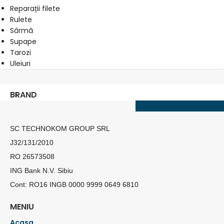
Reparații filete
Rulete
Sârmă
Supape
Tarozi
Uleiuri
BRAND
SC TECHNOKOM GROUP SRL
J32/131/2010
RO 26573508
ING Bank N.V. Sibiu
Cont: RO16 INGB 0000 9999 0649 6810
MENIU
Acasa