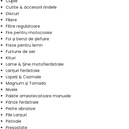
Cuple
Cutite & accesorii rindele
Discuri
Filiere
Filtre regulatoare
Fire pentru motocoase
Foi și benzi de șlefuire
Freze pentru lemn
Furtune de aer
Kituri
Lame & Șine motofierăstraie
Lanțuri ferăstraie
Lopeți & Cazmale
Magnum și Tornado
Nivele
Palete amestecatoare manuale
Pânze ferăstraie
Pietre abrazive
Pile Lanțuri
Pistoale
Presostate