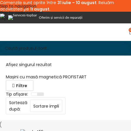
Comenzile sunt oprite între
31 iulie – 10 august
. Reluăm
Skip to navigation
activitatea pe
11 august
.
Skip to main content
Oferim și servicii de reparații
Afișez singurul rezultat
Mașini cu masă magnetică PROFISTART
Filtre