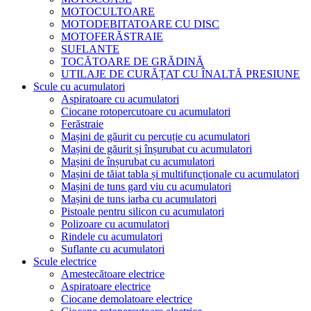
MOTOCULTOARE
MOTODEBITATOARE CU DISC
MOTOFERĂSTRAIE
SUFLANTE
TOCĂTOARE DE GRĂDINĂ
UTILAJE DE CURĂȚAT CU ÎNALTĂ PRESIUNE
Scule cu acumulatori
Aspiratoare cu acumulatori
Ciocane rotopercutoare cu acumulatori
Ferăstraie
Mașini de găurit cu percuție cu acumulatori
Mașini de găurit și înșurubat cu acumulatori
Mașini de înșurubat cu acumulatori
Mașini de tăiat tabla și multifuncționale cu acumulatori
Mașini de tuns gard viu cu acumulatori
Mașini de tuns iarba cu acumulatori
Pistoale pentru silicon cu acumulatori
Polizoare cu acumulatori
Rindele cu acumulatori
Suflante cu acumulatori
Scule electrice
Amestecătoare electrice
Aspiratoare electrice
Ciocane demolatoare electrice