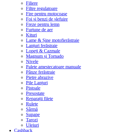
Filiere
Filtre regulatoare
Fire pentru motocoase
Foi și benzi de șlefuire
Freze pentru lemn
Furtune de aer
Kituri
Lame & Șine motofierăstraie
Lanțuri ferăstraie
Lopeți & Cazmale
Magnum și Tornado
Nivele
Palete amestecatoare manuale
Pânze ferăstraie
Pietre abrazive
Pile Lanțuri
Pistoale
Presostate
Reparații filete
Rulete
Sârmă
Supape
Tarozi
Uleiuri
Cashback