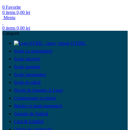
0
Favorite
0
items
0,00
lei
Meniu
0
items
0,00
lei
Categorii
STIHL
Scule cu acumulatori
Scule electrice
Scule instalații
Scule pneumatice
Scule de mână
Nivele & Aparate cu Laser
Compresoare cu piston
Mașini cu masă magnetică
Aparate de Sudură
Casă & Grădină
Utilaje de construcții