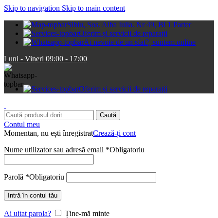
Skip to navigation
Skip to main content
Sibiu, Sos. Alba Iulia. Nr 49, Bl 1 Parter
Oferim și servicii de reparații
Ai nevoie de un sfat?, suntem online
Luni - Vineri 09:00 - 17:00
Oferim și servicii de reparații
Caută
Contul meu
Momentan, nu ești înregistrat
Crează-ți cont
Nume utilizator sau adresă email
*
Obligatoriu
Parolă
*
Obligatoriu
Intră în contul tău
Ai uitat parola?
Ține-mă minte