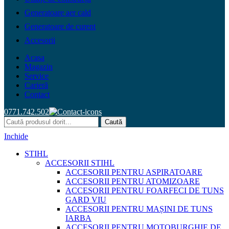
Generatoare aer cald
Generatoare de curent
Accesorii
Acasa
Magazin
Service
Carieră
Contact
0771.742.502
Caută
Inchide
STIHL
ACCESORII STIHL
ACCESORII PENTRU ASPIRATOARE
ACCESORII PENTRU ATOMIZOARE
ACCESORII PENTRU FOARFECI DE TUNS
GARD VIU
ACCESORII PENTRU MAȘINI DE TUNS
IARBA
ACCESORII PENTRU MOTOBURGHIE DE