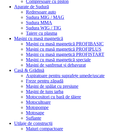
Compresoare cu piston
Aparate de Sudură
Redresoare auto
Sudura MIG / MAG
Sudura MMA
Sudura WIG / TIG
Taiere cu plasma
Mașini cu masă magnetică
Mașini cu masă magnetică PROFIBASIC
Mașini cu masă magnetică PROFIPLUS
Mașini cu masă magnetică PROFISTART
Mașini cu masă magnetică speciale
Mașini de șanfrenat și debavurat
Casă & Grădină
Aspiratoare pentru suprafețe umede/uscate
Freze pentru zăpadă
Mașini de spălat cu presiune
Mașini de tuns iarba
Motocositori cu bară de tăiere
Motocultoare
Motopompe
Motosape
Suflante
Utilaje de construcții
Maiuri compactoare