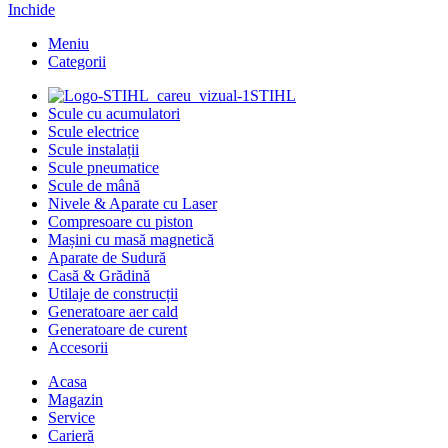
Inchide
Meniu
Categorii
STIHL
Scule cu acumulatori
Scule electrice
Scule instalații
Scule pneumatice
Scule de mână
Nivele & Aparate cu Laser
Compresoare cu piston
Mașini cu masă magnetică
Aparate de Sudură
Casă & Grădină
Utilaje de construcții
Generatoare aer cald
Generatoare de curent
Accesorii
Acasa
Magazin
Service
Carieră