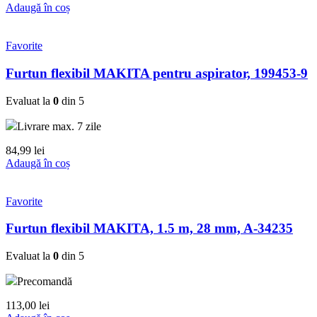
Adaugă în coș
Favorite
Furtun flexibil MAKITA pentru aspirator, 199453-9
Evaluat la
0
din 5
Livrare max. 7 zile
84,99
lei
Adaugă în coș
Favorite
Furtun flexibil MAKITA, 1.5 m, 28 mm, A-34235
Evaluat la
0
din 5
Precomandă
113,00
lei