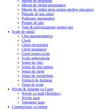
Mașini de înșurubat
Mașini de șlefuit pneumatice
Mașini de spălat piese pentru ateliere mecanice
Pistoale de tras nituri
Polizoare pneumatice
Pompe de ulei
Vase & pulverizatoare pentru ulei
Scule de mână
Chei dinamometrice
Clești
Clești electricieni
Clești instalatori
Genți pentru scule
Scule antiexplozie
Seturi de chei
Seturi de chei imbus
Seturi de clești
Seturi de șurubelnițe
Tehnică de iluminat
Truse de scule
Nivele & Aparate cu Laser
Nivele cu bulă (Boloboc)
Nivele laser
Telemetre laser
Compresoare cu piston