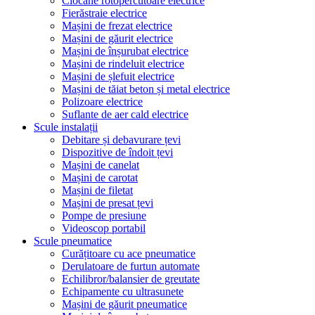
Ciocane rotopercutoare electrice
Fierăstraie electrice
Mașini de frezat electrice
Mașini de găurit electrice
Mașini de înșurubat electrice
Mașini de rindeluit electrice
Mașini de șlefuit electrice
Mașini de tăiat beton și metal electrice
Polizoare electrice
Suflante de aer cald electrice
Scule instalații
Debitare și debavurare țevi
Dispozitive de îndoit țevi
Mașini de canelat
Mașini de carotat
Mașini de filetat
Mașini de presat țevi
Pompe de presiune
Videoscop portabil
Scule pneumatice
Curățitoare cu ace pneumatice
Derulatoare de furtun automate
Echilibror/balansier de greutate
Echipamente cu ultrasunete
Mașini de găurit pneumatice