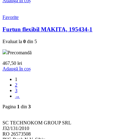
Adaugă în coș
Favorite
Furtun flexibil MAKITA, 195434-1
Evaluat la
0
din 5
Precomandă
467,50
lei
Adaugă în coș
1
2
3
→
Pagina
1
din
3
SC TECHNOKOM GROUP SRL
J32/131/2010
RO 26573508