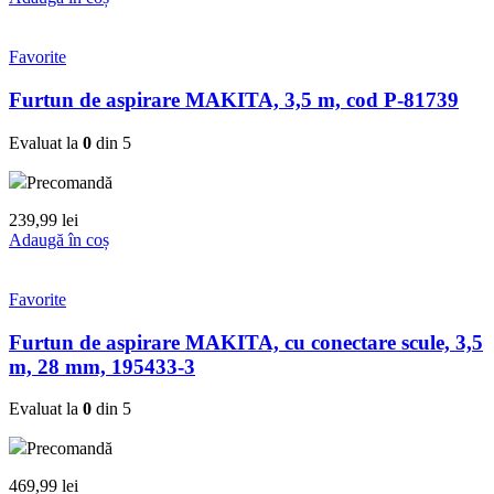
Favorite
Furtun de aspirare MAKITA, 3,5 m, cod P-81739
Evaluat la
0
din 5
Precomandă
239,99
lei
Adaugă în coș
Favorite
Furtun de aspirare MAKITA, cu conectare scule, 3,5
m, 28 mm, 195433-3
Evaluat la
0
din 5
Precomandă
469,99
lei