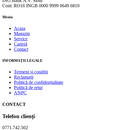
ING Bank N.V. Sibiu
Cont: RO16 INGB 0000 9999 0649 6810
Meniu
Acasa
Magazin
Service
Carieră
Contact
INFORMAȚII LEGALE
Termeni și condiții
Reclamații
Politică de confidențialitate
Politică de retur
ANPC
CONTACT
Telefon clienți
0771.742.502