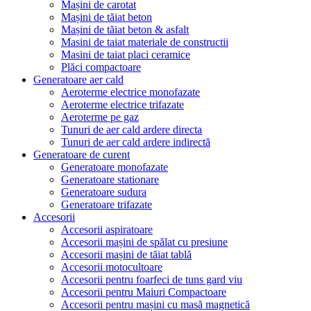
Mașini de carotat
Mașini de tăiat beton
Mașini de tăiat beton & asfalt
Masini de taiat materiale de constructii
Masini de taiat placi ceramice
Plăci compactoare
Generatoare aer cald
Aeroterme electrice monofazate
Aeroterme electrice trifazate
Aeroterme pe gaz
Tunuri de aer cald ardere directa
Tunuri de aer cald ardere indirectă
Generatoare de curent
Generatoare monofazate
Generatoare stationare
Generatoare sudura
Generatoare trifazate
Accesorii
Accesorii aspiratoare
Accesorii mașini de spălat cu presiune
Accesorii mașini de tăiat tablă
Accesorii motocultoare
Accesorii pentru foarfeci de tuns gard viu
Accesorii pentru Maiuri Compactoare
Accesorii pentru mașini cu masă magnetică