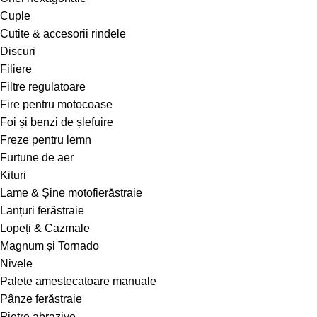
Cuple
Cutite & accesorii rindele
Discuri
Filiere
Filtre regulatoare
Fire pentru motocoase
Foi și benzi de șlefuire
Freze pentru lemn
Furtune de aer
Kituri
Lame & Șine motofierăstraie
Lanțuri ferăstraie
Lopeți & Cazmale
Magnum și Tornado
Nivele
Palete amestecatoare manuale
Pânze ferăstraie
Pietre abrazive