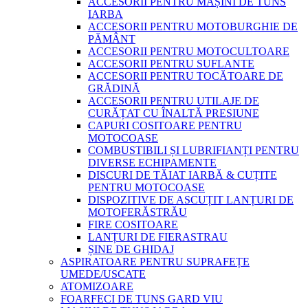
ACCESORII PENTRU MAȘINI DE TUNS
IARBA
ACCESORII PENTRU MOTOBURGHIE DE
PĂMÂNT
ACCESORII PENTRU MOTOCULTOARE
ACCESORII PENTRU SUFLANTE
ACCESORII PENTRU TOCĂTOARE DE
GRĂDINĂ
ACCESORII PENTRU UTILAJE DE
CURĂȚAT CU ÎNALTĂ PRESIUNE
CAPURI COSITOARE PENTRU
MOTOCOASE
COMBUSTIBILI ȘI LUBRIFIANȚI PENTRU
DIVERSE ECHIPAMENTE
DISCURI DE TĂIAT IARBĂ & CUȚITE
PENTRU MOTOCOASE
DISPOZITIVE DE ASCUȚIT LANȚURI DE
MOTOFERĂSTRĂU
FIRE COSITOARE
LANȚURI DE FIERASTRAU
ȘINE DE GHIDAJ
ASPIRATOARE PENTRU SUPRAFEȚE
UMEDE/USCATE
ATOMIZOARE
FOARFECI DE TUNS GARD VIU