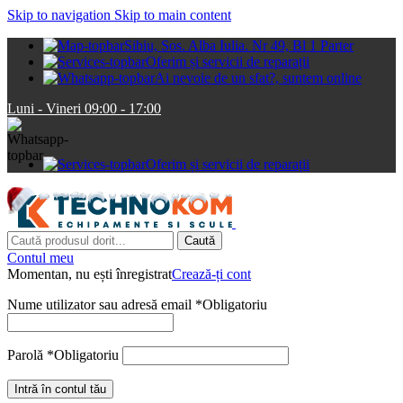
Skip to navigation
Skip to main content
Sibiu, Sos. Alba Iulia. Nr 49, Bl 1 Parter
Oferim și servicii de reparații
Ai nevoie de un sfat?, suntem online
Luni - Vineri 09:00 - 17:00
Oferim și servicii de reparații
Caută
Contul meu
Momentan, nu ești înregistrat
Crează-ți cont
Nume utilizator sau adresă email
*
Obligatoriu
Parolă
*
Obligatoriu
Intră în contul tău