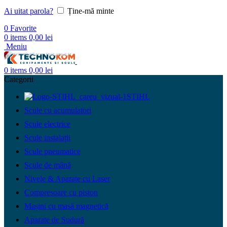
Ai uitat parola?
Ține-mă minte
0
Favorite
0
items
0,00
lei
Meniu
0
items
0,00
lei
Categorii
STIHL
Scule cu acumulatori
Scule electrice
Scule instalații
Scule pneumatice
Scule de mână
Nivele & Aparate cu Laser
Compresoare cu piston
Mașini cu masă magnetică
Aparate de Sudură