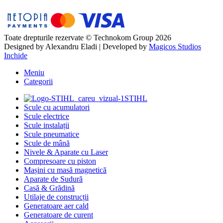
Toate drepturile rezervate © Technokom Group 2026
Designed by
Alexandru Eladi
| Developed by
Magicos Studios
Inchide
Meniu
Categorii
STIHL
Scule cu acumulatori
Scule electrice
Scule instalații
Scule pneumatice
Scule de mână
Nivele & Aparate cu Laser
Compresoare cu piston
Mașini cu masă magnetică
Aparate de Sudură
Casă & Grădină
Utilaje de construcții
Generatoare aer cald
Generatoare de curent