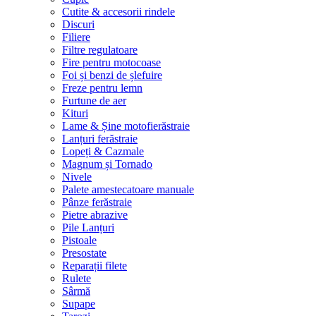
Cutite & accesorii rindele
Discuri
Filiere
Filtre regulatoare
Fire pentru motocoase
Foi și benzi de șlefuire
Freze pentru lemn
Furtune de aer
Kituri
Lame & Șine motofierăstraie
Lanțuri ferăstraie
Lopeți & Cazmale
Magnum și Tornado
Nivele
Palete amestecatoare manuale
Pânze ferăstraie
Pietre abrazive
Pile Lanțuri
Pistoale
Presostate
Reparații filete
Rulete
Sârmă
Supape