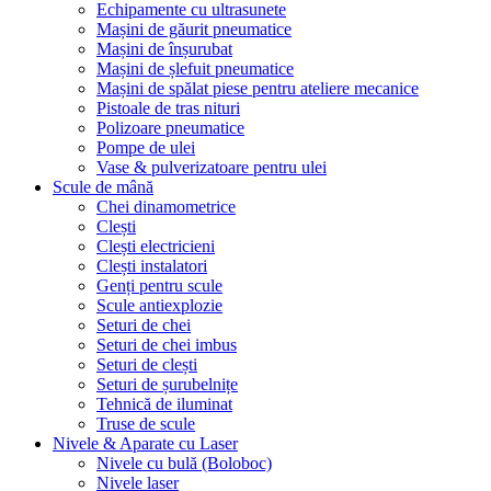
Echipamente cu ultrasunete
Mașini de găurit pneumatice
Mașini de înșurubat
Mașini de șlefuit pneumatice
Mașini de spălat piese pentru ateliere mecanice
Pistoale de tras nituri
Polizoare pneumatice
Pompe de ulei
Vase & pulverizatoare pentru ulei
Scule de mână
Chei dinamometrice
Clești
Clești electricieni
Clești instalatori
Genți pentru scule
Scule antiexplozie
Seturi de chei
Seturi de chei imbus
Seturi de clești
Seturi de șurubelnițe
Tehnică de iluminat
Truse de scule
Nivele & Aparate cu Laser
Nivele cu bulă (Boloboc)
Nivele laser