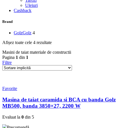
Tarozi
Uleiuri
Cashback
Brand
Golz
Golz
4
Afișez toate cele 4 rezultate
Masini de taiat materiale de constructii
Pagina
1
din
1
Filtre
Favorite
Masina de taiat caramida si BCA cu banda Golz
MB500, banda 3850×27, 2200 W
Evaluat la
0
din 5
Precomandă