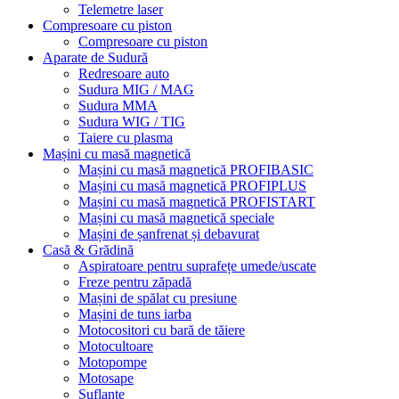
Telemetre laser
Compresoare cu piston
Compresoare cu piston
Aparate de Sudură
Redresoare auto
Sudura MIG / MAG
Sudura MMA
Sudura WIG / TIG
Taiere cu plasma
Mașini cu masă magnetică
Mașini cu masă magnetică PROFIBASIC
Mașini cu masă magnetică PROFIPLUS
Mașini cu masă magnetică PROFISTART
Mașini cu masă magnetică speciale
Mașini de șanfrenat și debavurat
Casă & Grădină
Aspiratoare pentru suprafețe umede/uscate
Freze pentru zăpadă
Mașini de spălat cu presiune
Mașini de tuns iarba
Motocositori cu bară de tăiere
Motocultoare
Motopompe
Motosape
Suflante