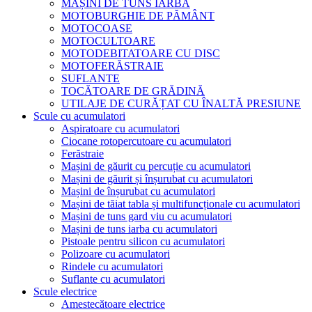
MAȘINI DE TUNS IARBA
MOTOBURGHIE DE PĂMÂNT
MOTOCOASE
MOTOCULTOARE
MOTODEBITATOARE CU DISC
MOTOFERĂSTRAIE
SUFLANTE
TOCĂTOARE DE GRĂDINĂ
UTILAJE DE CURĂȚAT CU ÎNALTĂ PRESIUNE
Scule cu acumulatori
Aspiratoare cu acumulatori
Ciocane rotopercutoare cu acumulatori
Ferăstraie
Mașini de găurit cu percuție cu acumulatori
Mașini de găurit și înșurubat cu acumulatori
Mașini de înșurubat cu acumulatori
Mașini de tăiat tabla și multifuncționale cu acumulatori
Mașini de tuns gard viu cu acumulatori
Mașini de tuns iarba cu acumulatori
Pistoale pentru silicon cu acumulatori
Polizoare cu acumulatori
Rindele cu acumulatori
Suflante cu acumulatori
Scule electrice
Amestecătoare electrice