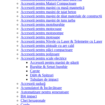
Accesorii pentru Maiuri Compactoare
Accesorii pentru mașini cu masă magnetică
Accesorii pentru masini de taiat beton
Accesorii pentru mașini de tăiat materiale de construcții
Accesorii pentru mașini de tuns iarba
Accesorii pentru motoburghie
Accesorii pentru motocoase
Accesorii pentru motopompe
Accesorii pentru motosape
Accesorii pentru Nivele cu Laser & Telemetre cu Laser
Accesorii pentru pistoale cu aer cald
Accesorii pentru plăci compactoare
Accesorii pentru polizoare
Accesorii pentru scule electrice
Accesorii pentru mașini de găurit
Burghie & Seturi burghie
Carote
Dălți & Spitzuri
Tubulare de impact
Accesorii sudură
Acumulatori & Încărcătoare
Automatizare pentru generatoare
Biți impact
Chei hexagonale
Cuple