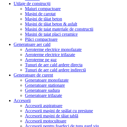
Utilaje de construcții
Maiuri compactoare
Mașini de carotat
Mașini de tăiat beton
Mașini de tăiat beton & asfalt
Masini de taiat materiale de constructii
Masini de taiat placi ceramice
Plăci compactoare
Generatoare aer cald
Aeroterme electrice monofazate
Aeroterme electrice trifazate
Aeroterme pe gaz
Tunuri de aer cald ardere directa
Tunuri de aer cald ardere indirectă
Generatoare de curent
Generatoare monofazate
Generatoare stationare
Generatoare sudura
Generatoare trifazate
Accesorii
Accesorii aspiratoare
Accesorii mașini de spălat cu presiune
Accesorii mașini de tăiat tablă
Accesorii motocultoare
Accesorii pentru foarfeci de tuns gard viu