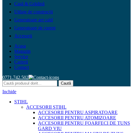
Casă & Grădină
Utilaje de construcții
Generatoare aer cald
Generatoare de curent
Accesorii
Acasa
Magazin
Service
Carieră
Contact
0771.742.502
Caută
Inchide
STIHL
ACCESORII STIHL
ACCESORII PENTRU ASPIRATOARE
ACCESORII PENTRU ATOMIZOARE
ACCESORII PENTRU FOARFECI DE TUNS
GARD VIU