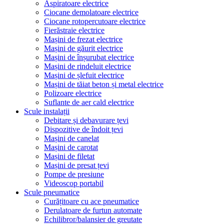
Aspiratoare electrice
Ciocane demolatoare electrice
Ciocane rotopercutoare electrice
Fierăstraie electrice
Mașini de frezat electrice
Mașini de găurit electrice
Mașini de înșurubat electrice
Mașini de rindeluit electrice
Mașini de șlefuit electrice
Mașini de tăiat beton și metal electrice
Polizoare electrice
Suflante de aer cald electrice
Scule instalații
Debitare și debavurare țevi
Dispozitive de îndoit țevi
Mașini de canelat
Mașini de carotat
Mașini de filetat
Mașini de presat țevi
Pompe de presiune
Videoscop portabil
Scule pneumatice
Curățitoare cu ace pneumatice
Derulatoare de furtun automate
Echilibror/balansier de greutate