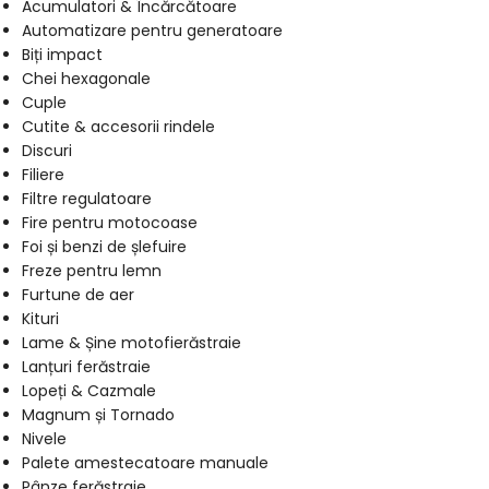
Acumulatori & Încărcătoare
Automatizare pentru generatoare
Biți impact
Chei hexagonale
Cuple
Cutite & accesorii rindele
Discuri
Filiere
Filtre regulatoare
Fire pentru motocoase
Foi și benzi de șlefuire
Freze pentru lemn
Furtune de aer
Kituri
Lame & Șine motofierăstraie
Lanțuri ferăstraie
Lopeți & Cazmale
Magnum și Tornado
Nivele
Palete amestecatoare manuale
Pânze ferăstraie