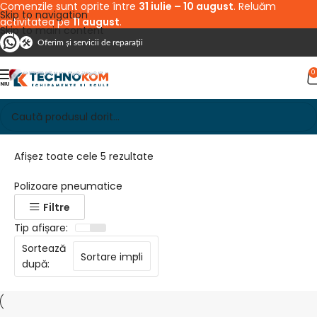
Comenzile sunt oprite între
31 iulie – 10 august
. Reluăm
Skip to navigation
activitatea pe
11 august
.
Skip to main content
Oferim și servicii de reparații
0
Afișez toate cele 5 rezultate
Polizoare pneumatice
Filtre