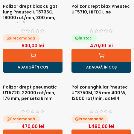
Polizor drept biax cu gat
Polizor drept biax Pneutec
lung Pneutec UT8735C,
UT5710, HITEC Line
19000 rot/min, 300 mm,
penseta 6 mm
Precomandă
În stoc
830,00
lei
470,00
lei
ADAUGĂ ÎN COȘ
ADAUGĂ ÎN COȘ
Polizor drept pneumatic
Polizor unghiular Pneutec
UT5720, 22000 rot/min,
UT8750M, 125 mm 400 W,
176 mm, penseta 6 mm
12000 rot/min, ax M14
Precomandă
Precomandă
470,00
lei
1.480,00
lei