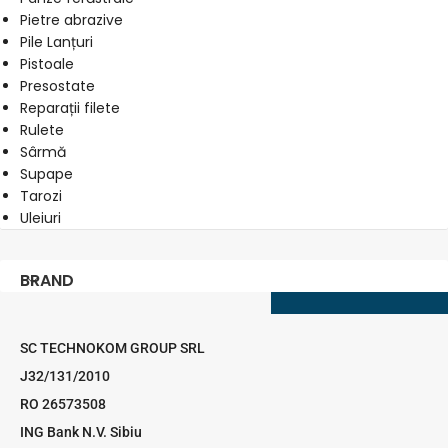
Pietre abrazive
Pile Lanțuri
Pistoale
Presostate
Reparații filete
Rulete
Sârmă
Supape
Tarozi
Uleiuri
BRAND
SC TECHNOKOM GROUP SRL
J32/131/2010
RO 26573508
ING Bank N.V. Sibiu