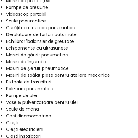
Mașini de presat țevi
Pompe de presiune
Videoscop portabil
Scule pneumatice
Curățitoare cu ace pneumatice
Derulatoare de furtun automate
Echilibror/balansier de greutate
Echipamente cu ultrasunete
Mașini de găurit pneumatice
Mașini de înșurubat
Mașini de șlefuit pneumatice
Mașini de spălat piese pentru ateliere mecanice
Pistoale de tras nituri
Polizoare pneumatice
Pompe de ulei
Vase & pulverizatoare pentru ulei
Scule de mână
Chei dinamometrice
Clești
Clești electricieni
Clești instalatori