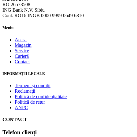
RO 26573508
ING Bank N.V. Sibiu
Cont: RO16 INGB 0000 9999 0649 6810
Meniu
Acasa
Magazin
Service
Carieră
Contact
INFORMAȚII LEGALE
Termeni și condiții
Reclamații
Politică de confidențialitate
Politică de retur
ANPC
CONTACT
Telefon clienți