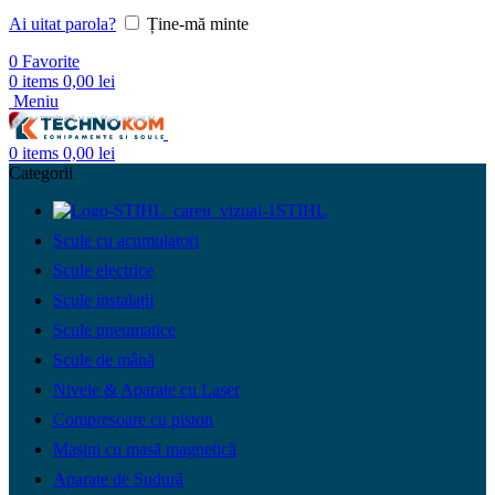
Ai uitat parola?
Ține-mă minte
0
Favorite
0
items
0,00
lei
Meniu
0
items
0,00
lei
Categorii
STIHL
Scule cu acumulatori
Scule electrice
Scule instalații
Scule pneumatice
Scule de mână
Nivele & Aparate cu Laser
Compresoare cu piston
Mașini cu masă magnetică
Aparate de Sudură