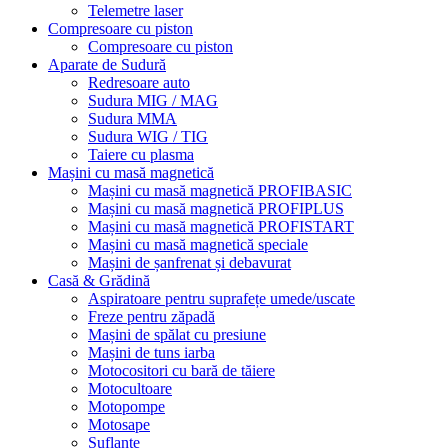
Telemetre laser
Compresoare cu piston
Compresoare cu piston
Aparate de Sudură
Redresoare auto
Sudura MIG / MAG
Sudura MMA
Sudura WIG / TIG
Taiere cu plasma
Mașini cu masă magnetică
Mașini cu masă magnetică PROFIBASIC
Mașini cu masă magnetică PROFIPLUS
Mașini cu masă magnetică PROFISTART
Mașini cu masă magnetică speciale
Mașini de șanfrenat și debavurat
Casă & Grădină
Aspiratoare pentru suprafețe umede/uscate
Freze pentru zăpadă
Mașini de spălat cu presiune
Mașini de tuns iarba
Motocositori cu bară de tăiere
Motocultoare
Motopompe
Motosape
Suflante