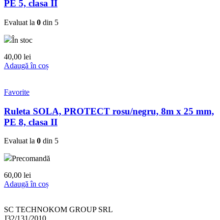
PE 5, clasa II
Evaluat la
0
din 5
În stoc
40,00
lei
Adaugă în coș
Favorite
Ruleta SOLA, PROTECT rosu/negru, 8m x 25 mm,
PE 8, clasa II
Evaluat la
0
din 5
Precomandă
60,00
lei
Adaugă în coș
SC TECHNOKOM GROUP SRL
J32/131/2010