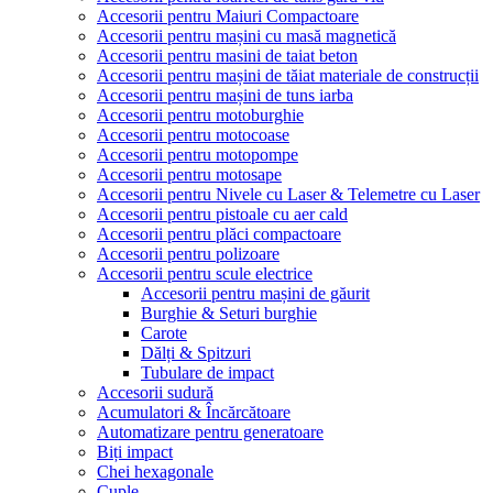
Accesorii pentru Maiuri Compactoare
Accesorii pentru mașini cu masă magnetică
Accesorii pentru masini de taiat beton
Accesorii pentru mașini de tăiat materiale de construcții
Accesorii pentru mașini de tuns iarba
Accesorii pentru motoburghie
Accesorii pentru motocoase
Accesorii pentru motopompe
Accesorii pentru motosape
Accesorii pentru Nivele cu Laser & Telemetre cu Laser
Accesorii pentru pistoale cu aer cald
Accesorii pentru plăci compactoare
Accesorii pentru polizoare
Accesorii pentru scule electrice
Accesorii pentru mașini de găurit
Burghie & Seturi burghie
Carote
Dălți & Spitzuri
Tubulare de impact
Accesorii sudură
Acumulatori & Încărcătoare
Automatizare pentru generatoare
Biți impact
Chei hexagonale
Cuple