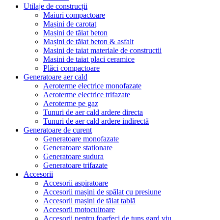
Utilaje de construcții
Maiuri compactoare
Mașini de carotat
Mașini de tăiat beton
Mașini de tăiat beton & asfalt
Masini de taiat materiale de constructii
Masini de taiat placi ceramice
Plăci compactoare
Generatoare aer cald
Aeroterme electrice monofazate
Aeroterme electrice trifazate
Aeroterme pe gaz
Tunuri de aer cald ardere directa
Tunuri de aer cald ardere indirectă
Generatoare de curent
Generatoare monofazate
Generatoare stationare
Generatoare sudura
Generatoare trifazate
Accesorii
Accesorii aspiratoare
Accesorii mașini de spălat cu presiune
Accesorii mașini de tăiat tablă
Accesorii motocultoare
Accesorii pentru foarfeci de tuns gard viu