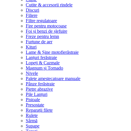
Cutite & accesorii rindele
Discuri
Filiere
Filtre regulatoare
Fire pentru motocoase
Foi și benzi de șlefuire
Freze pentru lemn
Furtune de aer
Kituri
Lame & Șine motofierăstraie
Lanțuri ferăstraie
Lopeți & Cazmale
Magnum și Tornado
Nivele
Palete amestecatoare manuale
Pânze ferăstraie
Pietre abrazive
Pile Lanțuri
Pistoale
Presostate
Reparații filete
Rulete
Sârmă
Supape