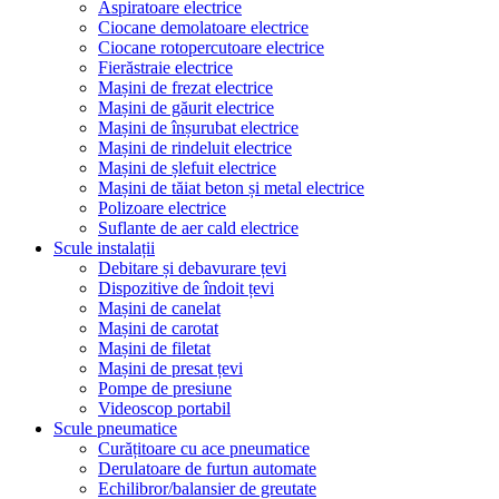
Aspiratoare electrice
Ciocane demolatoare electrice
Ciocane rotopercutoare electrice
Fierăstraie electrice
Mașini de frezat electrice
Mașini de găurit electrice
Mașini de înșurubat electrice
Mașini de rindeluit electrice
Mașini de șlefuit electrice
Mașini de tăiat beton și metal electrice
Polizoare electrice
Suflante de aer cald electrice
Scule instalații
Debitare și debavurare țevi
Dispozitive de îndoit țevi
Mașini de canelat
Mașini de carotat
Mașini de filetat
Mașini de presat țevi
Pompe de presiune
Videoscop portabil
Scule pneumatice
Curățitoare cu ace pneumatice
Derulatoare de furtun automate
Echilibror/balansier de greutate