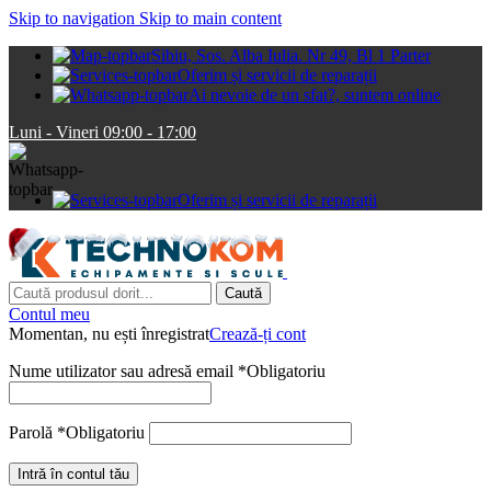
Skip to navigation
Skip to main content
Sibiu, Sos. Alba Iulia. Nr 49, Bl 1 Parter
Oferim și servicii de reparații
Ai nevoie de un sfat?, suntem online
Luni - Vineri 09:00 - 17:00
Oferim și servicii de reparații
Caută
Contul meu
Momentan, nu ești înregistrat
Crează-ți cont
Nume utilizator sau adresă email
*
Obligatoriu
Parolă
*
Obligatoriu
Intră în contul tău