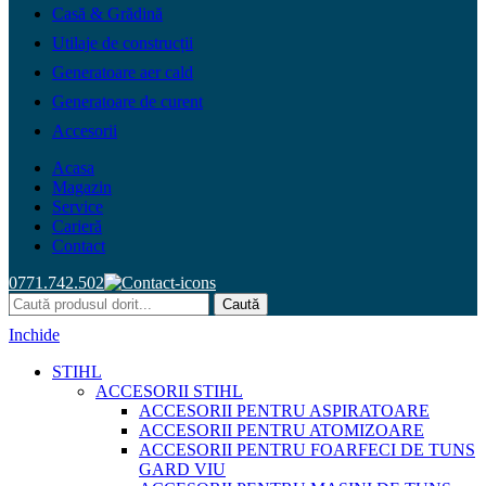
Casă & Grădină
Utilaje de construcții
Generatoare aer cald
Generatoare de curent
Accesorii
Acasa
Magazin
Service
Carieră
Contact
0771.742.502
Caută
Inchide
STIHL
ACCESORII STIHL
ACCESORII PENTRU ASPIRATOARE
ACCESORII PENTRU ATOMIZOARE
ACCESORII PENTRU FOARFECI DE TUNS
GARD VIU