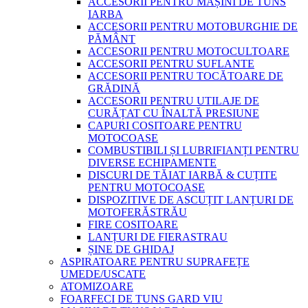
ACCESORII PENTRU MAȘINI DE TUNS
IARBA
ACCESORII PENTRU MOTOBURGHIE DE
PĂMÂNT
ACCESORII PENTRU MOTOCULTOARE
ACCESORII PENTRU SUFLANTE
ACCESORII PENTRU TOCĂTOARE DE
GRĂDINĂ
ACCESORII PENTRU UTILAJE DE
CURĂȚAT CU ÎNALTĂ PRESIUNE
CAPURI COSITOARE PENTRU
MOTOCOASE
COMBUSTIBILI ȘI LUBRIFIANȚI PENTRU
DIVERSE ECHIPAMENTE
DISCURI DE TĂIAT IARBĂ & CUȚITE
PENTRU MOTOCOASE
DISPOZITIVE DE ASCUȚIT LANȚURI DE
MOTOFERĂSTRĂU
FIRE COSITOARE
LANȚURI DE FIERASTRAU
ȘINE DE GHIDAJ
ASPIRATOARE PENTRU SUPRAFEȚE
UMEDE/USCATE
ATOMIZOARE
FOARFECI DE TUNS GARD VIU