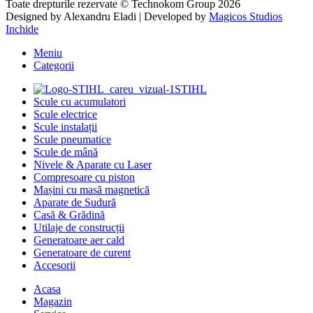
Toate drepturile rezervate © Technokom Group 2026
Designed by
Alexandru Eladi
| Developed by
Magicos Studios
Inchide
Meniu
Categorii
STIHL
Scule cu acumulatori
Scule electrice
Scule instalații
Scule pneumatice
Scule de mână
Nivele & Aparate cu Laser
Compresoare cu piston
Mașini cu masă magnetică
Aparate de Sudură
Casă & Grădină
Utilaje de construcții
Generatoare aer cald
Generatoare de curent
Accesorii
Acasa
Magazin