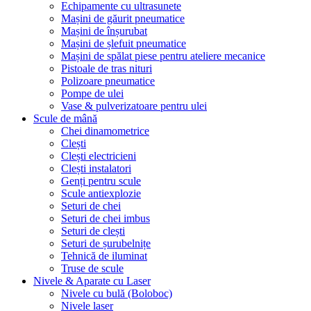
Echipamente cu ultrasunete
Mașini de găurit pneumatice
Mașini de înșurubat
Mașini de șlefuit pneumatice
Mașini de spălat piese pentru ateliere mecanice
Pistoale de tras nituri
Polizoare pneumatice
Pompe de ulei
Vase & pulverizatoare pentru ulei
Scule de mână
Chei dinamometrice
Clești
Clești electricieni
Clești instalatori
Genți pentru scule
Scule antiexplozie
Seturi de chei
Seturi de chei imbus
Seturi de clești
Seturi de șurubelnițe
Tehnică de iluminat
Truse de scule
Nivele & Aparate cu Laser
Nivele cu bulă (Boloboc)
Nivele laser