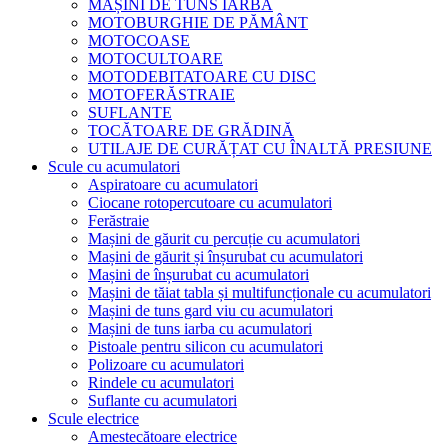
MAȘINI DE TUNS IARBA
MOTOBURGHIE DE PĂMÂNT
MOTOCOASE
MOTOCULTOARE
MOTODEBITATOARE CU DISC
MOTOFERĂSTRAIE
SUFLANTE
TOCĂTOARE DE GRĂDINĂ
UTILAJE DE CURĂȚAT CU ÎNALTĂ PRESIUNE
Scule cu acumulatori
Aspiratoare cu acumulatori
Ciocane rotopercutoare cu acumulatori
Ferăstraie
Mașini de găurit cu percuție cu acumulatori
Mașini de găurit și înșurubat cu acumulatori
Mașini de înșurubat cu acumulatori
Mașini de tăiat tabla și multifuncționale cu acumulatori
Mașini de tuns gard viu cu acumulatori
Mașini de tuns iarba cu acumulatori
Pistoale pentru silicon cu acumulatori
Polizoare cu acumulatori
Rindele cu acumulatori
Suflante cu acumulatori
Scule electrice
Amestecătoare electrice