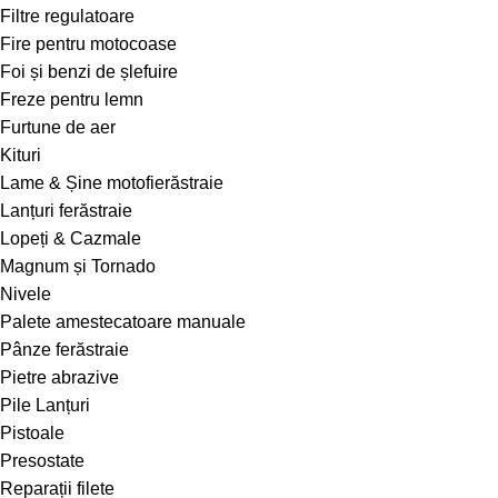
Filtre regulatoare
Fire pentru motocoase
Foi și benzi de șlefuire
Freze pentru lemn
Furtune de aer
Kituri
Lame & Șine motofierăstraie
Lanțuri ferăstraie
Lopeți & Cazmale
Magnum și Tornado
Nivele
Palete amestecatoare manuale
Pânze ferăstraie
Pietre abrazive
Pile Lanțuri
Pistoale
Presostate
Reparații filete