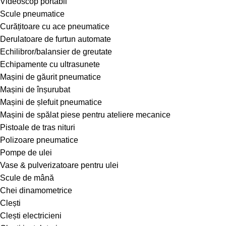
Videoscop portabil
Scule pneumatice
Curățitoare cu ace pneumatice
Derulatoare de furtun automate
Echilibror/balansier de greutate
Echipamente cu ultrasunete
Mașini de găurit pneumatice
Mașini de înșurubat
Mașini de șlefuit pneumatice
Mașini de spălat piese pentru ateliere mecanice
Pistoale de tras nituri
Polizoare pneumatice
Pompe de ulei
Vase & pulverizatoare pentru ulei
Scule de mână
Chei dinamometrice
Clești
Clești electricieni