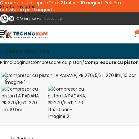
Comenzile sunt oprite între
31 iulie – 10 august
. Reluăm
Skip to navigation
activitatea pe
11 august
.
Skip to main content
Oferim și servicii de reparații
0
Prima pagină
Compresoare cu piston
Compresoare cu piston
La Padana