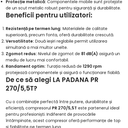
Protecție metalică:
Componentele mobile sunt protejate
de un scut metalic robust pentru siguranță și durabilitate.
Beneficii pentru utilizatori:
Rezistență pe termen lung:
Materialele de calitate
superioară, precum fonta, oferă durabilitate crescută.
Versatilitate:
Două ieșiri reglabile permit utilizarea
simultană a mai multor unelte.
Zgomot redus:
Nivelul de zgomot de
81 dB(A)
asigură un
mediu de lucru mai confortabil.
Randament optim:
Turația redusă de
1290 rpm
protejează componentele și asigură o funcționare fiabilă.
De ce să alegi LA PADANA PR
270/5,5T?
Cu o combinație perfectă între putere, durabilitate și
eficiență, compresorul
PR 270/5,5T
este partenerul ideal
pentru profesioniști. Indiferent de provocările
întâmpinate, acest compresor oferă performanțe de top
și fiabilitate pe termen lung.