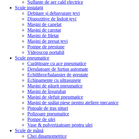
Suflante de aer cald electrice
Scule instalații
Debitare și debavurare țevi
Dispozitive de îndoit țevi
Mașini de canelat
Mașini de carotat
Mașini de filetat
Mașini de presat țevi
Pompe de presiune
Videoscop portabil
Scule pneumatice
Curățitoare cu ace pneumatice
Derulatoare de furtun automate
Echilibror/balansier de greutate
Echipamente cu ultrasunete
Mașini de găurit pneumatice
Mașini de înșurubat
Mașini de șlefuit pneumatice
Mașini de spălat piese pentru ateliere mecanice
Pistoale de tras nituri
Polizoare pneumatice
Pompe de ulei
Vase & pulverizatoare pentru ulei
Scule de mână
Chei dinamometrice