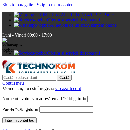
Skip to navigation
Skip to main content
Sibiu, Sos. Alba Iulia. Nr 49, Bl 1 Parter
Oferim și servicii de reparații
Ai nevoie de un sfat?, suntem online
Luni - Vineri 09:00 - 17:00
Oferim și servicii de reparații
Caută
Contul meu
Momentan, nu ești înregistrat
Crează-ți cont
Nume utilizator sau adresă email
*
Obligatoriu
Parolă
*
Obligatoriu
Intră în contul tău