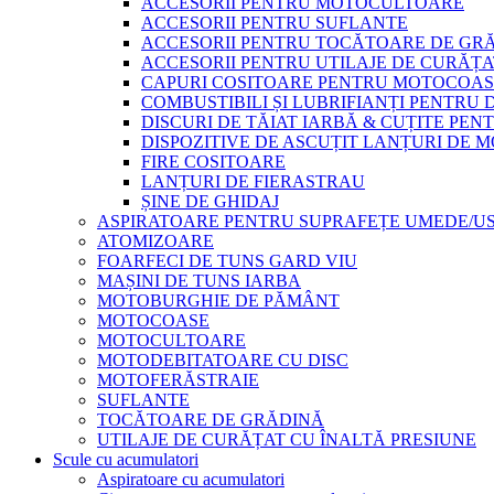
ACCESORII PENTRU MOTOCULTOARE
ACCESORII PENTRU SUFLANTE
ACCESORII PENTRU TOCĂTOARE DE GR
ACCESORII PENTRU UTILAJE DE CURĂȚA
CAPURI COSITOARE PENTRU MOTOCOAS
COMBUSTIBILI ȘI LUBRIFIANȚI PENTRU
DISCURI DE TĂIAT IARBĂ & CUȚITE PE
DISPOZITIVE DE ASCUȚIT LANȚURI DE
FIRE COSITOARE
LANȚURI DE FIERASTRAU
ȘINE DE GHIDAJ
ASPIRATOARE PENTRU SUPRAFEȚE UMEDE/U
ATOMIZOARE
FOARFECI DE TUNS GARD VIU
MAȘINI DE TUNS IARBA
MOTOBURGHIE DE PĂMÂNT
MOTOCOASE
MOTOCULTOARE
MOTODEBITATOARE CU DISC
MOTOFERĂSTRAIE
SUFLANTE
TOCĂTOARE DE GRĂDINĂ
UTILAJE DE CURĂȚAT CU ÎNALTĂ PRESIUNE
Scule cu acumulatori
Aspiratoare cu acumulatori