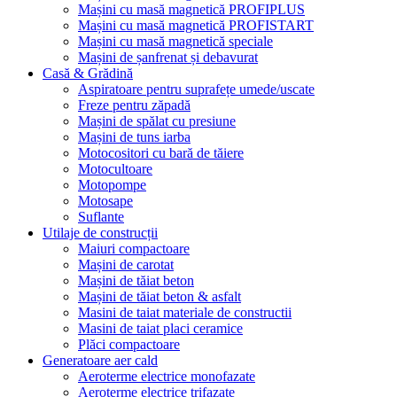
Mașini cu masă magnetică PROFIPLUS
Mașini cu masă magnetică PROFISTART
Mașini cu masă magnetică speciale
Mașini de șanfrenat și debavurat
Casă & Grădină
Aspiratoare pentru suprafețe umede/uscate
Freze pentru zăpadă
Mașini de spălat cu presiune
Mașini de tuns iarba
Motocositori cu bară de tăiere
Motocultoare
Motopompe
Motosape
Suflante
Utilaje de construcții
Maiuri compactoare
Mașini de carotat
Mașini de tăiat beton
Mașini de tăiat beton & asfalt
Masini de taiat materiale de constructii
Masini de taiat placi ceramice
Plăci compactoare
Generatoare aer cald
Aeroterme electrice monofazate
Aeroterme electrice trifazate