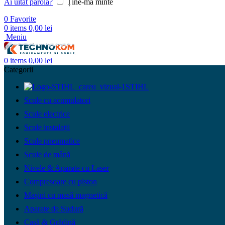
Ai uitat parola?
Ține-mă minte
0
Favorite
0
items
0,00
lei
Meniu
0
items
0,00
lei
Categorii
STIHL
Scule cu acumulatori
Scule electrice
Scule instalații
Scule pneumatice
Scule de mână
Nivele & Aparate cu Laser
Compresoare cu piston
Mașini cu masă magnetică
Aparate de Sudură
Casă & Grădină