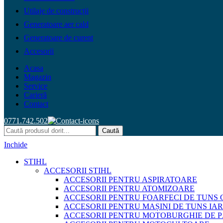
Utilaje de construcții
Generatoare aer cald
Generatoare de curent
Accesorii
Acasa
Magazin
Service
Carieră
Contact
0771.742.502
Caută
Inchide
STIHL
ACCESORII STIHL
ACCESORII PENTRU ASPIRATOARE
ACCESORII PENTRU ATOMIZOARE
ACCESORII PENTRU FOARFECI DE TUNS 
ACCESORII PENTRU MAȘINI DE TUNS IA
ACCESORII PENTRU MOTOBURGHIE DE 