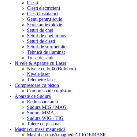
Clești
Clești electricieni
Clești instalatori
Genți pentru scule
Scule antiexplozie
Seturi de chei
Seturi de chei imbus
Seturi de clești
Seturi de șurubelnițe
Tehnică de iluminat
Truse de scule
Nivele & Aparate cu Laser
Nivele cu bulă (Boloboc)
Nivele laser
Telemetre laser
Compresoare cu piston
Compresoare cu piston
Aparate de Sudură
Redresoare auto
Sudura MIG / MAG
Sudura MMA
Sudura WIG / TIG
Taiere cu plasma
Mașini cu masă magnetică
Mașini cu masă magnetică PROFIBASIC