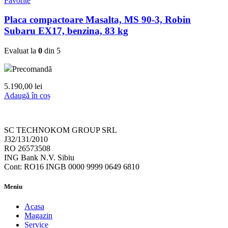
Favorite
Placa compactoare Masalta, MS 90-3, Robin
Subaru EX17, benzina, 83 kg
Evaluat la
0
din 5
Precomandă
5.190,00
lei
Adaugă în coș
SC TECHNOKOM GROUP SRL
J32/131/2010
RO 26573508
ING Bank N.V. Sibiu
Cont: RO16 INGB 0000 9999 0649 6810
Meniu
Acasa
Magazin
Service