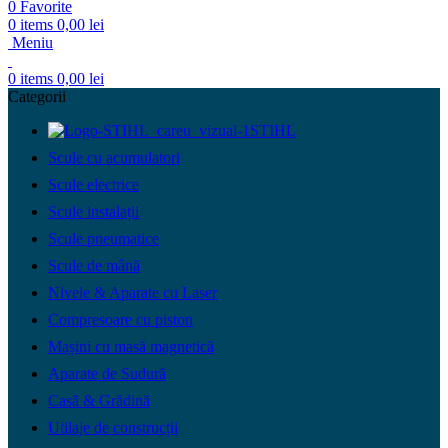
0
Favorite
0
items
0,00
lei
Meniu
0
items
0,00
lei
Categorii
STIHL
Scule cu acumulatori
Scule electrice
Scule instalații
Scule pneumatice
Scule de mână
Nivele & Aparate cu Laser
Compresoare cu piston
Mașini cu masă magnetică
Aparate de Sudură
Casă & Grădină
Utilaje de construcții