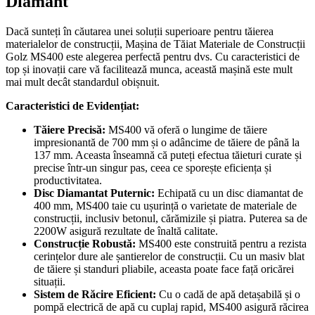
Diamant
Dacă sunteți în căutarea unei soluții superioare pentru tăierea
materialelor de construcții, Mașina de Tăiat Materiale de Construcții
Golz MS400 este alegerea perfectă pentru dvs. Cu caracteristici de
top și inovații care vă facilitează munca, această mașină este mult
mai mult decât standardul obișnuit.
Caracteristici de Evidențiat:
Tăiere Precisă:
MS400 vă oferă o lungime de tăiere
impresionantă de 700 mm și o adâncime de tăiere de până la
137 mm. Aceasta înseamnă că puteți efectua tăieturi curate și
precise într-un singur pas, ceea ce sporește eficiența și
productivitatea.
Disc Diamantat Puternic:
Echipată cu un disc diamantat de
400 mm, MS400 taie cu ușurință o varietate de materiale de
construcții, inclusiv betonul, cărămizile și piatra. Puterea sa de
2200W asigură rezultate de înaltă calitate.
Construcție Robustă:
MS400 este construită pentru a rezista
cerințelor dure ale șantierelor de construcții. Cu un masiv blat
de tăiere și standuri pliabile, aceasta poate face față oricărei
situații.
Sistem de Răcire Eficient:
Cu o cadă de apă detașabilă și o
pompă electrică de apă cu cuplaj rapid, MS400 asigură răcirea