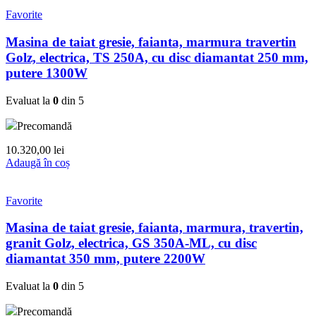
Favorite
Masina de taiat gresie, faianta, marmura travertin
Golz, electrica, TS 250A, cu disc diamantat 250 mm,
putere 1300W
Evaluat la
0
din 5
Precomandă
10.320,00
lei
Adaugă în coș
Favorite
Masina de taiat gresie, faianta, marmura, travertin,
granit Golz, electrica, GS 350A-ML, cu disc
diamantat 350 mm, putere 2200W
Evaluat la
0
din 5
Precomandă