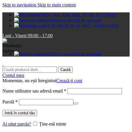
Skip to navigation
Skip to main content
Sibiu, Sos. Alba Iulia. Nr 49, Bl 1 Parter
Oferim și servicii de reparații
Ai nevoie de un sfat?, suntem online
Luni - Vineri 09:00 - 17:00
Oferim și servicii de reparații
Caută
Contul meu
Momentan, nu ești înregistrat
Crează-ți cont
Obligatoriu
Nume utilizator sau adresă email
*
Obligatoriu
Parolă
*
Intră în contul tău
Ai uitat parola?
Ține-mă minte