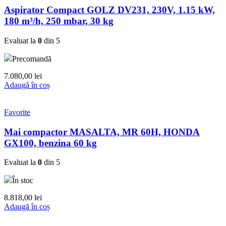
Aspirator Compact GOLZ DV231, 230V, 1.15 kW,
180 m³/h, 250 mbar, 30 kg
Evaluat la
0
din 5
Precomandă
7.080,00
lei
Adaugă în coș
Favorite
Mai compactor MASALTA, MR 60H, HONDA
GX100, benzina 60 kg
Evaluat la
0
din 5
În stoc
8.818,00
lei
Adaugă în coș