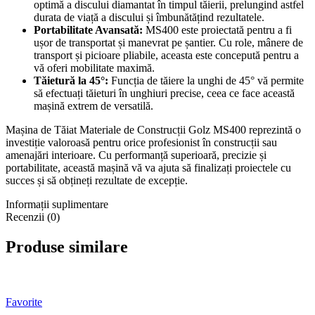
optimă a discului diamantat în timpul tăierii, prelungind astfel
durata de viață a discului și îmbunătățind rezultatele.
Portabilitate Avansată:
MS400 este proiectată pentru a fi
ușor de transportat și manevrat pe șantier. Cu role, mânere de
transport și picioare pliabile, aceasta este concepută pentru a
vă oferi mobilitate maximă.
Tăietură la 45°:
Funcția de tăiere la unghi de 45° vă permite
să efectuați tăieturi în unghiuri precise, ceea ce face această
mașină extrem de versatilă.
Mașina de Tăiat Materiale de Construcții Golz MS400 reprezintă o
investiție valoroasă pentru orice profesionist în construcții sau
amenajări interioare. Cu performanță superioară, precizie și
portabilitate, această mașină vă va ajuta să finalizați proiectele cu
succes și să obțineți rezultate de excepție.
Informații suplimentare
Recenzii (0)
Produse similare
Favorite