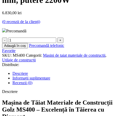
mm, putere 2200W
6.830,00
lei
(
0
recenzii de la clienți)
Precomandă
Cantitate
Masina
Precomandă telefonic
Adaugă în coș
de
Favorite
taiat
SKU:
MS400
Categorii:
Masini de taiat materiale de constructii
,
materiale
Utilaje de construcții
de
Distribuie:
constructii
Golz,
Descriere
electrica,
Informații suplimentare
MS400,
Recenzii (0)
cu
disc
Descriere
diamantat
350
Mașina de Tăiat Materiale de Construcții
mm,
Golz MS400 – Excelență în Tăierea cu
putere
2200W