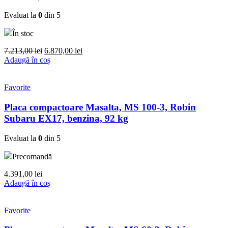
Evaluat la
0
din 5
În stoc
Prețul
Prețul
7.213,00
lei
6.870,00
lei
inițial
curent
Adaugă în coș
a
este:
fost:
6.870,00 lei.
7.213,00 lei.
Favorite
Placa compactoare Masalta, MS 100-3, Robin
Subaru EX17, benzina, 92 kg
Evaluat la
0
din 5
Precomandă
4.391,00
lei
Adaugă în coș
Favorite