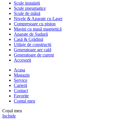
Scule instalații
Scule pneumatice
Scule de mână
Nivele & Aparate cu Laser
Compresoare cu piston
Mașini cu masă magnetică
Aparate de Sudură
Casă & Grădină
Utilaje de construcții
Generatoare aer cald
Generatoare de curent
Accesorii
Acasa
Magazin
Service
Carieră
Contact
Favorite
Contul meu
Coșul meu
Inchide
Comenzile sunt oprite între
31 iulie – 10 august
. Reluăm activitatea
pe
11 august
.