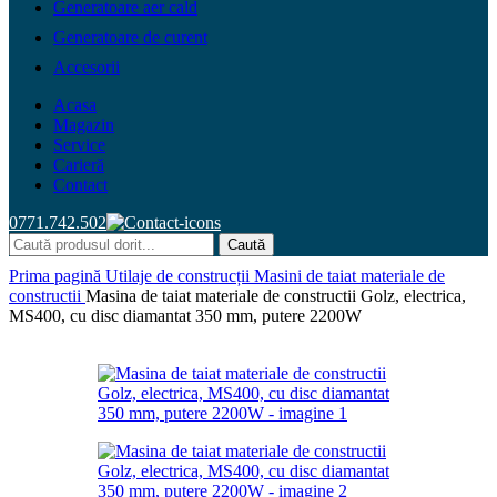
Generatoare aer cald
Generatoare de curent
Accesorii
Acasa
Magazin
Service
Carieră
Contact
0771.742.502
Caută
Prima pagină
Utilaje de construcții
Masini de taiat materiale de
constructii
Masina de taiat materiale de constructii Golz, electrica,
MS400, cu disc diamantat 350 mm, putere 2200W