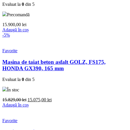
Evaluat la
0
din 5
Precomandă
15.900,00
lei
Adaugă în coș
-5%
Favorite
Masina de taiat beton asfalt GOLZ, FS175,
HONDA GX390, 165 mm
Evaluat la
0
din 5
În stoc
Prețul
Prețul
15.829,00
lei
15.075,00
lei
inițial
curent
Adaugă în coș
a
este:
fost:
15.075,00 lei.
15.829,00 lei.
Favorite