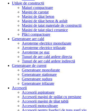
Utilaje de construcții
Maiuri compactoare
Mașini de carotat
Mașini de tăiat beton
Mașini de tăiat beton & asfalt
Masini de taiat materiale de constructii
Masini de taiat placi ceramice
Plăci compactoare
Generatoare aer cald
Aeroterme electrice monofazate
Aeroterme electrice trifazate
Aeroterme pe gaz
Tunuri de aer cald ardere directa
Tunuri de aer cald ardere indirectă
Generatoare de curent
Generatoare monofazate
Generatoare stationare
Generatoare sudura
Generatoare trifazate
Accesorii
Accesorii aspiratoare
Accesorii mașini de spălat cu presiune
Accesorii mașini de tăiat tablă
Accesorii motocultoare
Accesorii pentru foarfeci de tuns gard viu