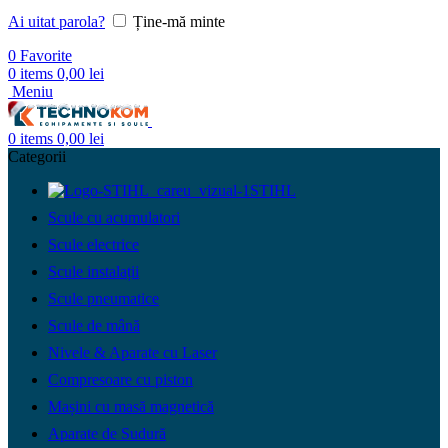
Ai uitat parola?
Ține-mă minte
0
Favorite
0
items
0,00
lei
Meniu
0
items
0,00
lei
Categorii
STIHL
Scule cu acumulatori
Scule electrice
Scule instalații
Scule pneumatice
Scule de mână
Nivele & Aparate cu Laser
Compresoare cu piston
Mașini cu masă magnetică
Aparate de Sudură