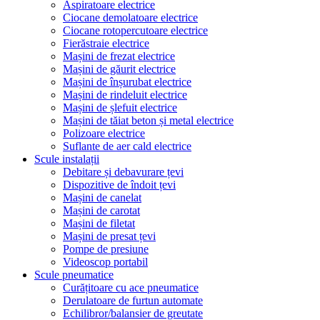
Aspiratoare electrice
Ciocane demolatoare electrice
Ciocane rotopercutoare electrice
Fierăstraie electrice
Mașini de frezat electrice
Mașini de găurit electrice
Mașini de înșurubat electrice
Mașini de rindeluit electrice
Mașini de șlefuit electrice
Mașini de tăiat beton și metal electrice
Polizoare electrice
Suflante de aer cald electrice
Scule instalații
Debitare și debavurare țevi
Dispozitive de îndoit țevi
Mașini de canelat
Mașini de carotat
Mașini de filetat
Mașini de presat țevi
Pompe de presiune
Videoscop portabil
Scule pneumatice
Curățitoare cu ace pneumatice
Derulatoare de furtun automate
Echilibror/balansier de greutate