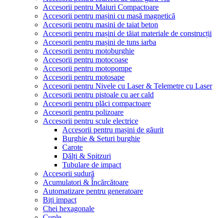
Accesorii pentru Maiuri Compactoare
Accesorii pentru mașini cu masă magnetică
Accesorii pentru masini de taiat beton
Accesorii pentru mașini de tăiat materiale de construcții
Accesorii pentru mașini de tuns iarba
Accesorii pentru motoburghie
Accesorii pentru motocoase
Accesorii pentru motopompe
Accesorii pentru motosape
Accesorii pentru Nivele cu Laser & Telemetre cu Laser
Accesorii pentru pistoale cu aer cald
Accesorii pentru plăci compactoare
Accesorii pentru polizoare
Accesorii pentru scule electrice
Accesorii pentru mașini de găurit
Burghie & Seturi burghie
Carote
Dălți & Spitzuri
Tubulare de impact
Accesorii sudură
Acumulatori & Încărcătoare
Automatizare pentru generatoare
Biți impact
Chei hexagonale
Cuple