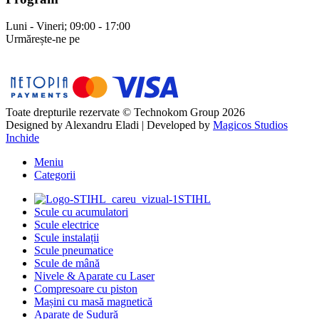
Luni - Vineri; 09:00 - 17:00
Urmărește-ne pe
Toate drepturile rezervate © Technokom Group 2026
Designed by
Alexandru Eladi
| Developed by
Magicos Studios
Inchide
Meniu
Categorii
STIHL
Scule cu acumulatori
Scule electrice
Scule instalații
Scule pneumatice
Scule de mână
Nivele & Aparate cu Laser
Compresoare cu piston
Mașini cu masă magnetică
Aparate de Sudură