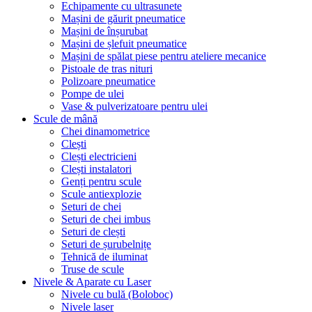
Echipamente cu ultrasunete
Mașini de găurit pneumatice
Mașini de înșurubat
Mașini de șlefuit pneumatice
Mașini de spălat piese pentru ateliere mecanice
Pistoale de tras nituri
Polizoare pneumatice
Pompe de ulei
Vase & pulverizatoare pentru ulei
Scule de mână
Chei dinamometrice
Clești
Clești electricieni
Clești instalatori
Genți pentru scule
Scule antiexplozie
Seturi de chei
Seturi de chei imbus
Seturi de clești
Seturi de șurubelnițe
Tehnică de iluminat
Truse de scule
Nivele & Aparate cu Laser
Nivele cu bulă (Boloboc)
Nivele laser