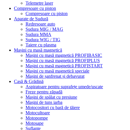
Telemetre laser
Compresoare cu piston
Compresoare cu piston
Aparate de Sudură
Redresoare auto
Sudura MIG / MAG
Sudura MMA
Sudura WIG / TIG
Taiere cu plasma
Mașini cu masă magnetică
Mașini cu masă magnetică PROFIBASIC
Mașini cu masă magnetică PROFIPLUS
Mașini cu masă magnetică PROFISTART
Mașini cu masă magnetică speciale
Mașini de șanfrenat și debavurat
Casă & Grădină
Aspiratoare pentru suprafețe umede/uscate
Freze pentru zăpadă
Mașini de spălat cu presiune
Mașini de tuns iarba
Motocositori cu bară de tăiere
Motocultoare
Motopompe
Motosape
Suflante