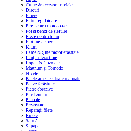
Cutite & accesorii rindele
Discuri
Filiere
Filtre regulatoare
Fire pentru motocoase
Foi și benzi de șlefuire
Freze pentru lemn
Furtune de aer
Kituri
Lame & Șine motofierăstraie
Lanțuri ferăstraie
Lopeți & Cazmale
Magnum și Tornado
Nivele
Palete amestecatoare manuale
Pânze ferăstraie
Pietre abrazive
Pile Lanțuri
Pistoale
Presostate
Reparații filete
Rulete
Sârmă
Supape