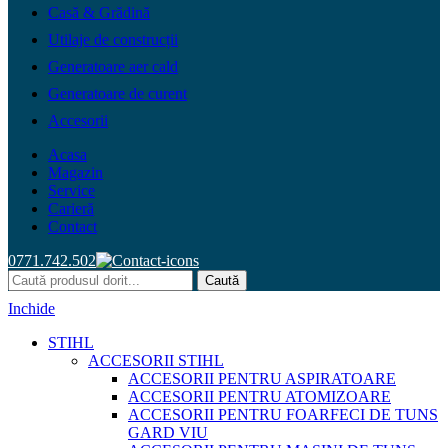
Casă & Grădină
Utilaje de construcții
Generatoare aer cald
Generatoare de curent
Accesorii
Acasa
Magazin
Service
Carieră
Contact
0771.742.502
Caută
Inchide
STIHL
ACCESORII STIHL
ACCESORII PENTRU ASPIRATOARE
ACCESORII PENTRU ATOMIZOARE
ACCESORII PENTRU FOARFECI DE TUNS
GARD VIU