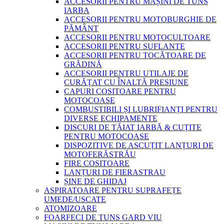
ACCESORII PENTRU MAȘINI DE TUNS
IARBA
ACCESORII PENTRU MOTOBURGHIE DE
PĂMÂNT
ACCESORII PENTRU MOTOCULTOARE
ACCESORII PENTRU SUFLANTE
ACCESORII PENTRU TOCĂTOARE DE
GRĂDINĂ
ACCESORII PENTRU UTILAJE DE
CURĂȚAT CU ÎNALTĂ PRESIUNE
CAPURI COSITOARE PENTRU
MOTOCOASE
COMBUSTIBILI ȘI LUBRIFIANȚI PENTRU
DIVERSE ECHIPAMENTE
DISCURI DE TĂIAT IARBĂ & CUȚITE
PENTRU MOTOCOASE
DISPOZITIVE DE ASCUȚIT LANȚURI DE
MOTOFERĂSTRĂU
FIRE COSITOARE
LANȚURI DE FIERASTRAU
ȘINE DE GHIDAJ
ASPIRATOARE PENTRU SUPRAFEȚE
UMEDE/USCATE
ATOMIZOARE
FOARFECI DE TUNS GARD VIU