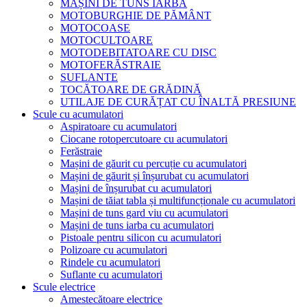
MAȘINI DE TUNS IARBA
MOTOBURGHIE DE PĂMÂNT
MOTOCOASE
MOTOCULTOARE
MOTODEBITATOARE CU DISC
MOTOFERĂSTRAIE
SUFLANTE
TOCĂTOARE DE GRĂDINĂ
UTILAJE DE CURĂȚAT CU ÎNALTĂ PRESIUNE
Scule cu acumulatori
Aspiratoare cu acumulatori
Ciocane rotopercutoare cu acumulatori
Ferăstraie
Mașini de găurit cu percuție cu acumulatori
Mașini de găurit și înșurubat cu acumulatori
Mașini de înșurubat cu acumulatori
Mașini de tăiat tabla și multifuncționale cu acumulatori
Mașini de tuns gard viu cu acumulatori
Mașini de tuns iarba cu acumulatori
Pistoale pentru silicon cu acumulatori
Polizoare cu acumulatori
Rindele cu acumulatori
Suflante cu acumulatori
Scule electrice
Amestecătoare electrice