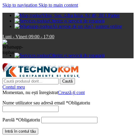
Skip to navigation
Skip to main content
Sibiu, Sos. Alba Iulia. Nr 49, Bl 1 Parter
Oferim și servicii de reparații
Ai nevoie de un sfat?, suntem online
Luni - Vineri 09:00 - 17:00
Oferim și servicii de reparații
Caută
Contul meu
Momentan, nu ești înregistrat
Crează-ți cont
Nume utilizator sau adresă email
*
Obligatoriu
Parolă
*
Obligatoriu
Intră în contul tău