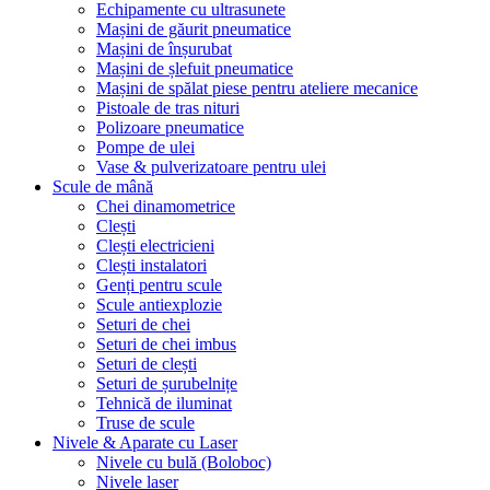
Echipamente cu ultrasunete
Mașini de găurit pneumatice
Mașini de înșurubat
Mașini de șlefuit pneumatice
Mașini de spălat piese pentru ateliere mecanice
Pistoale de tras nituri
Polizoare pneumatice
Pompe de ulei
Vase & pulverizatoare pentru ulei
Scule de mână
Chei dinamometrice
Clești
Clești electricieni
Clești instalatori
Genți pentru scule
Scule antiexplozie
Seturi de chei
Seturi de chei imbus
Seturi de clești
Seturi de șurubelnițe
Tehnică de iluminat
Truse de scule
Nivele & Aparate cu Laser
Nivele cu bulă (Boloboc)
Nivele laser