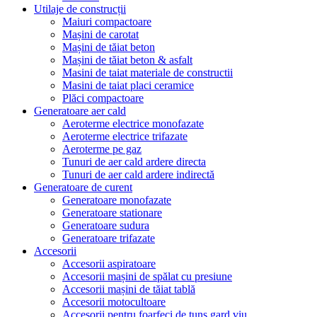
Utilaje de construcții
Maiuri compactoare
Mașini de carotat
Mașini de tăiat beton
Mașini de tăiat beton & asfalt
Masini de taiat materiale de constructii
Masini de taiat placi ceramice
Plăci compactoare
Generatoare aer cald
Aeroterme electrice monofazate
Aeroterme electrice trifazate
Aeroterme pe gaz
Tunuri de aer cald ardere directa
Tunuri de aer cald ardere indirectă
Generatoare de curent
Generatoare monofazate
Generatoare stationare
Generatoare sudura
Generatoare trifazate
Accesorii
Accesorii aspiratoare
Accesorii mașini de spălat cu presiune
Accesorii mașini de tăiat tablă
Accesorii motocultoare
Accesorii pentru foarfeci de tuns gard viu