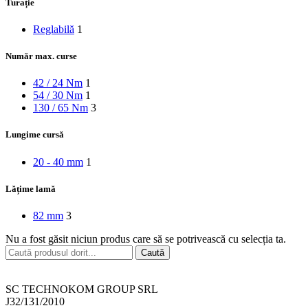
Turație
Reglabilă
1
Număr max. curse
42 / 24 Nm
1
54 / 30 Nm
1
130 / 65 Nm
3
Lungime cursă
20 - 40 mm
1
Lățime lamă
82 mm
3
Nu a fost găsit niciun produs care să se potrivească cu selecția ta.
Caută
SC TECHNOKOM GROUP SRL
J32/131/2010