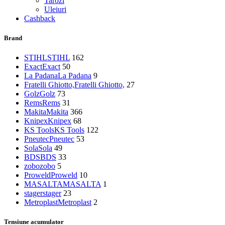
Tarozi
Uleiuri
Cashback
Brand
STIHL
STIHL
162
Exact
Exact
50
La Padana
La Padana
9
Fratelli Ghiotto,
Fratelli Ghiotto,
27
Golz
Golz
73
Rems
Rems
31
Makita
Makita
366
Knipex
Knipex
68
KS Tools
KS Tools
122
Pneutec
Pneutec
53
Sola
Sola
49
BDS
BDS
33
zobo
zobo
5
Proweld
Proweld
10
MASALTA
MASALTA
1
stager
stager
23
Metroplast
Metroplast
2
Tensiune acumulator