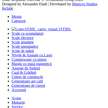
Designed by
Alexandru Eladi
| Developed by
Magicos Studios
Inchide
Meniu
Categorii
STIHL
Scule cu acumulatori
Scule electrice
Scule instalații
Scule pneumatice
Scule de mână
Nivele & Aparate cu Laser
Compresoare cu piston
Mașini cu masă magnetică
Aparate de Sudură
Casă & Grădină
Utilaje de construcții
Generatoare aer cald
Generatoare de curent
Accesorii
Acasa
Magazin
Service