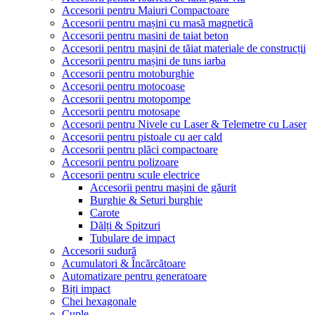
Accesorii pentru Maiuri Compactoare
Accesorii pentru mașini cu masă magnetică
Accesorii pentru masini de taiat beton
Accesorii pentru mașini de tăiat materiale de construcții
Accesorii pentru mașini de tuns iarba
Accesorii pentru motoburghie
Accesorii pentru motocoase
Accesorii pentru motopompe
Accesorii pentru motosape
Accesorii pentru Nivele cu Laser & Telemetre cu Laser
Accesorii pentru pistoale cu aer cald
Accesorii pentru plăci compactoare
Accesorii pentru polizoare
Accesorii pentru scule electrice
Accesorii pentru mașini de găurit
Burghie & Seturi burghie
Carote
Dălți & Spitzuri
Tubulare de impact
Accesorii sudură
Acumulatori & Încărcătoare
Automatizare pentru generatoare
Biți impact
Chei hexagonale
Cuple