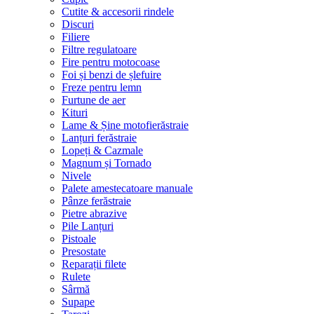
Cutite & accesorii rindele
Discuri
Filiere
Filtre regulatoare
Fire pentru motocoase
Foi și benzi de șlefuire
Freze pentru lemn
Furtune de aer
Kituri
Lame & Șine motofierăstraie
Lanțuri ferăstraie
Lopeți & Cazmale
Magnum și Tornado
Nivele
Palete amestecatoare manuale
Pânze ferăstraie
Pietre abrazive
Pile Lanțuri
Pistoale
Presostate
Reparații filete
Rulete
Sârmă
Supape