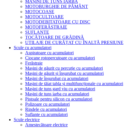
MAȘINI DE TUNS IARBA
MOTOBURGHIE DE PĂMÂNT
MOTOCOASE
MOTOCULTOARE
MOTODEBITATOARE CU DISC
MOTOFERĂSTRAIE
SUFLANTE
TOCĂTOARE DE GRĂDINĂ
UTILAJE DE CURĂȚAT CU ÎNALTĂ PRESIUNE
Scule cu acumulatori
Aspiratoare cu acumulatori
Ciocane rotopercutoare cu acumulatori
Ferăstraie
Mașini de găurit cu percuție cu acumulatori
Mașini de găurit și înșurubat cu acumulatori
Mașini de înșurubat cu acumulatori
Mașini de tăiat tabla și multifuncționale cu acumulatori
Mașini de tuns gard viu cu acumulatori
Mașini de tuns iarba cu acumulatori
Pistoale pentru silicon cu acumulatori
Polizoare cu acumulatori
Rindele cu acumulatori
Suflante cu acumulatori
Scule electrice
Amestecătoare electrice