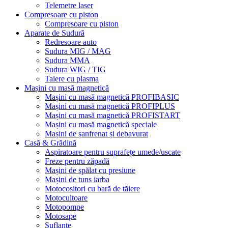
Telemetre laser
Compresoare cu piston
Compresoare cu piston
Aparate de Sudură
Redresoare auto
Sudura MIG / MAG
Sudura MMA
Sudura WIG / TIG
Taiere cu plasma
Mașini cu masă magnetică
Mașini cu masă magnetică PROFIBASIC
Mașini cu masă magnetică PROFIPLUS
Mașini cu masă magnetică PROFISTART
Mașini cu masă magnetică speciale
Mașini de șanfrenat și debavurat
Casă & Grădină
Aspiratoare pentru suprafețe umede/uscate
Freze pentru zăpadă
Mașini de spălat cu presiune
Mașini de tuns iarba
Motocositori cu bară de tăiere
Motocultoare
Motopompe
Motosape
Suflante