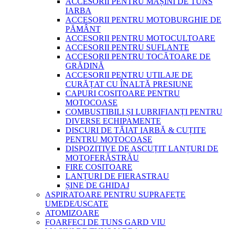
ACCESORII PENTRU MAȘINI DE TUNS
IARBA
ACCESORII PENTRU MOTOBURGHIE DE
PĂMÂNT
ACCESORII PENTRU MOTOCULTOARE
ACCESORII PENTRU SUFLANTE
ACCESORII PENTRU TOCĂTOARE DE
GRĂDINĂ
ACCESORII PENTRU UTILAJE DE
CURĂȚAT CU ÎNALTĂ PRESIUNE
CAPURI COSITOARE PENTRU
MOTOCOASE
COMBUSTIBILI ȘI LUBRIFIANȚI PENTRU
DIVERSE ECHIPAMENTE
DISCURI DE TĂIAT IARBĂ & CUȚITE
PENTRU MOTOCOASE
DISPOZITIVE DE ASCUȚIT LANȚURI DE
MOTOFERĂSTRĂU
FIRE COSITOARE
LANȚURI DE FIERASTRAU
ȘINE DE GHIDAJ
ASPIRATOARE PENTRU SUPRAFEȚE
UMEDE/USCATE
ATOMIZOARE
FOARFECI DE TUNS GARD VIU