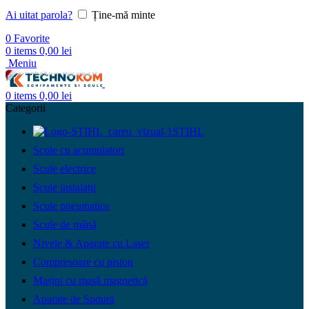
Ai uitat parola?
Ține-mă minte
0
Favorite
0
items
0,00
lei
Meniu
0
items
0,00
lei
Categorii
STIHL
Scule cu acumulatori
Scule electrice
Scule instalații
Scule pneumatice
Scule de mână
Nivele & Aparate cu Laser
Compresoare cu piston
Mașini cu masă magnetică
Aparate de Sudură