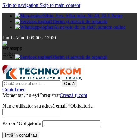
Skip to navigation
Skip to main content
Sibiu, Sos. Alba Iulia. Nr 49, Bl 1 Parter
Oferim și servicii de reparații
Ai nevoie de un sfat?, suntem online
Luni - Vineri 09:00 - 17:00
Oferim și servicii de reparații
Caută
Contul meu
Momentan, nu ești înregistrat
Crează-ți cont
Nume utilizator sau adresă email
*
Obligatoriu
Parolă
*
Obligatoriu
Intră în contul tău