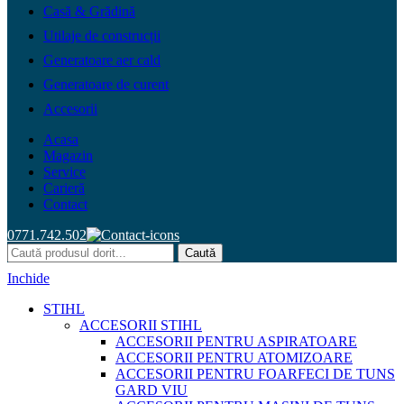
Casă & Grădină
Utilaje de construcții
Generatoare aer cald
Generatoare de curent
Accesorii
Acasa
Magazin
Service
Carieră
Contact
0771.742.502
Caută
Inchide
STIHL
ACCESORII STIHL
ACCESORII PENTRU ASPIRATOARE
ACCESORII PENTRU ATOMIZOARE
ACCESORII PENTRU FOARFECI DE TUNS
GARD VIU