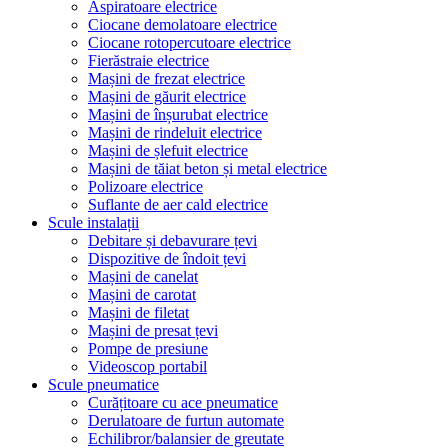
Aspiratoare electrice
Ciocane demolatoare electrice
Ciocane rotopercutoare electrice
Fierăstraie electrice
Mașini de frezat electrice
Mașini de găurit electrice
Mașini de înșurubat electrice
Mașini de rindeluit electrice
Mașini de șlefuit electrice
Mașini de tăiat beton și metal electrice
Polizoare electrice
Suflante de aer cald electrice
Scule instalații
Debitare și debavurare țevi
Dispozitive de îndoit țevi
Mașini de canelat
Mașini de carotat
Mașini de filetat
Mașini de presat țevi
Pompe de presiune
Videoscop portabil
Scule pneumatice
Curățitoare cu ace pneumatice
Derulatoare de furtun automate
Echilibror/balansier de greutate