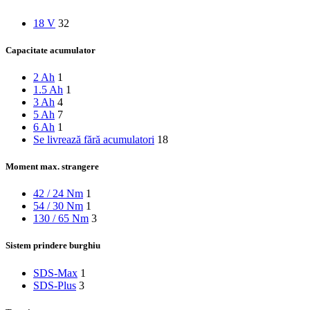
18 V
32
Capacitate acumulator
2 Ah
1
1.5 Ah
1
3 Ah
4
5 Ah
7
6 Ah
1
Se livrează fără acumulatori
18
Moment max. strangere
42 / 24 Nm
1
54 / 30 Nm
1
130 / 65 Nm
3
Sistem prindere burghiu
SDS-Max
1
SDS-Plus
3