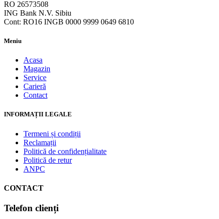
RO 26573508
ING Bank N.V. Sibiu
Cont: RO16 INGB 0000 9999 0649 6810
Meniu
Acasa
Magazin
Service
Carieră
Contact
INFORMAȚII LEGALE
Termeni și condiții
Reclamații
Politică de confidențialitate
Politică de retur
ANPC
CONTACT
Telefon clienți