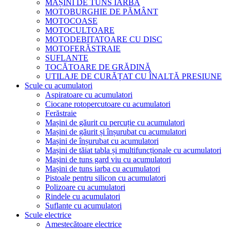
MAȘINI DE TUNS IARBA
MOTOBURGHIE DE PĂMÂNT
MOTOCOASE
MOTOCULTOARE
MOTODEBITATOARE CU DISC
MOTOFERĂSTRAIE
SUFLANTE
TOCĂTOARE DE GRĂDINĂ
UTILAJE DE CURĂȚAT CU ÎNALTĂ PRESIUNE
Scule cu acumulatori
Aspiratoare cu acumulatori
Ciocane rotopercutoare cu acumulatori
Ferăstraie
Mașini de găurit cu percuție cu acumulatori
Mașini de găurit și înșurubat cu acumulatori
Mașini de înșurubat cu acumulatori
Mașini de tăiat tabla și multifuncționale cu acumulatori
Mașini de tuns gard viu cu acumulatori
Mașini de tuns iarba cu acumulatori
Pistoale pentru silicon cu acumulatori
Polizoare cu acumulatori
Rindele cu acumulatori
Suflante cu acumulatori
Scule electrice
Amestecătoare electrice