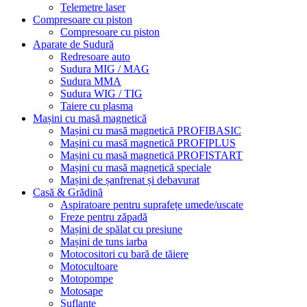
Telemetre laser
Compresoare cu piston
Compresoare cu piston
Aparate de Sudură
Redresoare auto
Sudura MIG / MAG
Sudura MMA
Sudura WIG / TIG
Taiere cu plasma
Mașini cu masă magnetică
Mașini cu masă magnetică PROFIBASIC
Mașini cu masă magnetică PROFIPLUS
Mașini cu masă magnetică PROFISTART
Mașini cu masă magnetică speciale
Mașini de șanfrenat și debavurat
Casă & Grădină
Aspiratoare pentru suprafețe umede/uscate
Freze pentru zăpadă
Mașini de spălat cu presiune
Mașini de tuns iarba
Motocositori cu bară de tăiere
Motocultoare
Motopompe
Motosape
Suflante