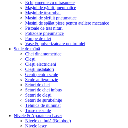
Echipamente cu ultrasunete
Mașini de găurit pneumatice
Mașini de înșurubat
Mașini de șlefuit pneumatice
Mașini de spălat piese pentru ateliere mecanice
Pistoale de tras nituri
Polizoare pneumatice
Pompe de ulei
Vase & pulverizatoare pentru ulei
Scule de mână
Chei dinamometrice
Clești
Clești electricieni
Clești instalatori
Genți pentru scule
Scule antiexplozie
Seturi de chei
Seturi de chei imbus
Seturi de clești
Seturi de șurubelnițe
Tehnică de iluminat
Truse de scule
Nivele & Aparate cu Laser
Nivele cu bulă (Boloboc)
Nivele laser