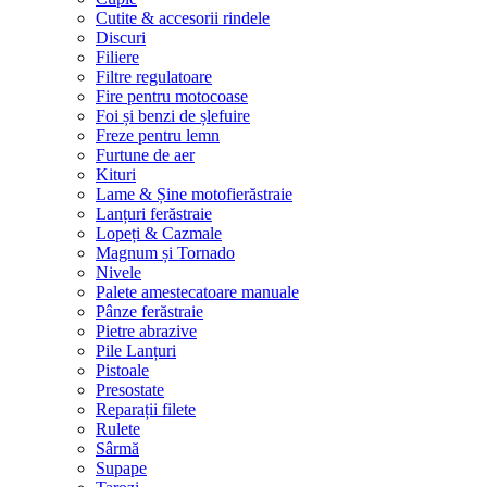
Cutite & accesorii rindele
Discuri
Filiere
Filtre regulatoare
Fire pentru motocoase
Foi și benzi de șlefuire
Freze pentru lemn
Furtune de aer
Kituri
Lame & Șine motofierăstraie
Lanțuri ferăstraie
Lopeți & Cazmale
Magnum și Tornado
Nivele
Palete amestecatoare manuale
Pânze ferăstraie
Pietre abrazive
Pile Lanțuri
Pistoale
Presostate
Reparații filete
Rulete
Sârmă
Supape