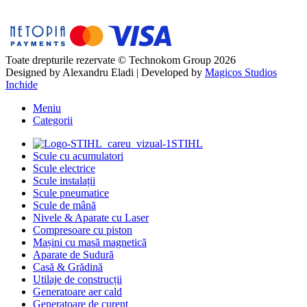
Toate drepturile rezervate © Technokom Group 2026
Designed by
Alexandru Eladi
| Developed by
Magicos Studios
Inchide
Meniu
Categorii
STIHL
Scule cu acumulatori
Scule electrice
Scule instalații
Scule pneumatice
Scule de mână
Nivele & Aparate cu Laser
Compresoare cu piston
Mașini cu masă magnetică
Aparate de Sudură
Casă & Grădină
Utilaje de construcții
Generatoare aer cald
Generatoare de curent