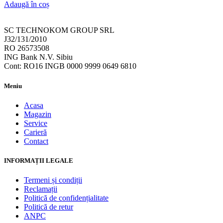
Adaugă în coș
SC TECHNOKOM GROUP SRL
J32/131/2010
RO 26573508
ING Bank N.V. Sibiu
Cont: RO16 INGB 0000 9999 0649 6810
Meniu
Acasa
Magazin
Service
Carieră
Contact
INFORMAȚII LEGALE
Termeni și condiții
Reclamații
Politică de confidențialitate
Politică de retur
ANPC