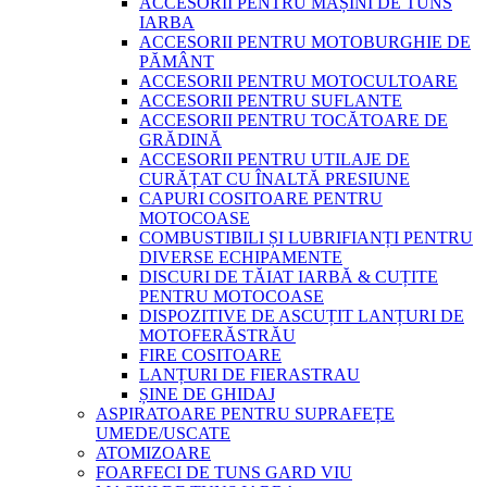
ACCESORII PENTRU MAȘINI DE TUNS
IARBA
ACCESORII PENTRU MOTOBURGHIE DE
PĂMÂNT
ACCESORII PENTRU MOTOCULTOARE
ACCESORII PENTRU SUFLANTE
ACCESORII PENTRU TOCĂTOARE DE
GRĂDINĂ
ACCESORII PENTRU UTILAJE DE
CURĂȚAT CU ÎNALTĂ PRESIUNE
CAPURI COSITOARE PENTRU
MOTOCOASE
COMBUSTIBILI ȘI LUBRIFIANȚI PENTRU
DIVERSE ECHIPAMENTE
DISCURI DE TĂIAT IARBĂ & CUȚITE
PENTRU MOTOCOASE
DISPOZITIVE DE ASCUȚIT LANȚURI DE
MOTOFERĂSTRĂU
FIRE COSITOARE
LANȚURI DE FIERASTRAU
ȘINE DE GHIDAJ
ASPIRATOARE PENTRU SUPRAFEȚE
UMEDE/USCATE
ATOMIZOARE
FOARFECI DE TUNS GARD VIU