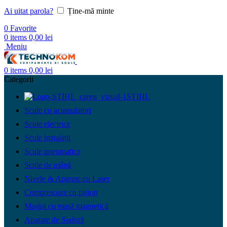
Ai uitat parola?
Ține-mă minte
0
Favorite
0
items
0,00
lei
Meniu
0
items
0,00
lei
Categorii
STIHL
Scule cu acumulatori
Scule electrice
Scule instalații
Scule pneumatice
Scule de mână
Nivele & Aparate cu Laser
Compresoare cu piston
Mașini cu masă magnetică
Aparate de Sudură