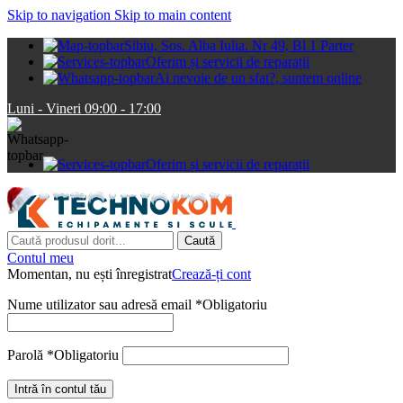
Skip to navigation
Skip to main content
Sibiu, Sos. Alba Iulia. Nr 49, Bl 1 Parter
Oferim și servicii de reparații
Ai nevoie de un sfat?, suntem online
Luni - Vineri 09:00 - 17:00
Oferim și servicii de reparații
Caută
Contul meu
Momentan, nu ești înregistrat
Crează-ți cont
Nume utilizator sau adresă email
*
Obligatoriu
Parolă
*
Obligatoriu
Intră în contul tău