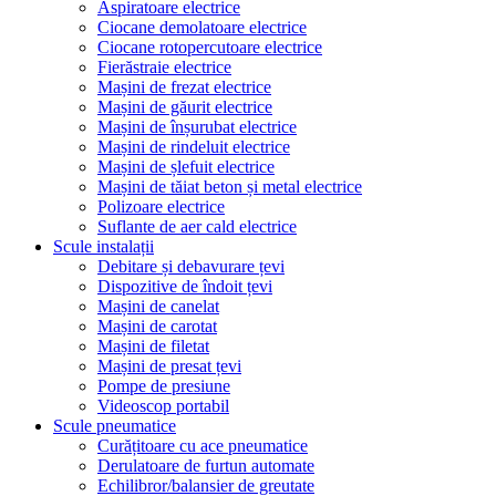
Aspiratoare electrice
Ciocane demolatoare electrice
Ciocane rotopercutoare electrice
Fierăstraie electrice
Mașini de frezat electrice
Mașini de găurit electrice
Mașini de înșurubat electrice
Mașini de rindeluit electrice
Mașini de șlefuit electrice
Mașini de tăiat beton și metal electrice
Polizoare electrice
Suflante de aer cald electrice
Scule instalații
Debitare și debavurare țevi
Dispozitive de îndoit țevi
Mașini de canelat
Mașini de carotat
Mașini de filetat
Mașini de presat țevi
Pompe de presiune
Videoscop portabil
Scule pneumatice
Curățitoare cu ace pneumatice
Derulatoare de furtun automate
Echilibror/balansier de greutate