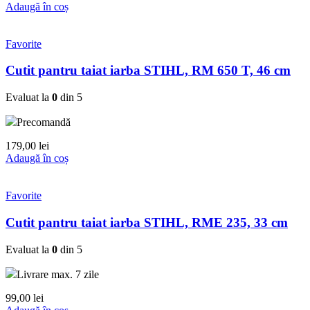
Adaugă în coș
Favorite
Cutit pantru taiat iarba STIHL, RM 650 T, 46 cm
Evaluat la
0
din 5
Precomandă
179,00
lei
Adaugă în coș
Favorite
Cutit pantru taiat iarba STIHL, RME 235, 33 cm
Evaluat la
0
din 5
Livrare max. 7 zile
99,00
lei