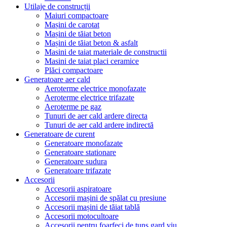
Utilaje de construcții
Maiuri compactoare
Mașini de carotat
Mașini de tăiat beton
Mașini de tăiat beton & asfalt
Masini de taiat materiale de constructii
Masini de taiat placi ceramice
Plăci compactoare
Generatoare aer cald
Aeroterme electrice monofazate
Aeroterme electrice trifazate
Aeroterme pe gaz
Tunuri de aer cald ardere directa
Tunuri de aer cald ardere indirectă
Generatoare de curent
Generatoare monofazate
Generatoare stationare
Generatoare sudura
Generatoare trifazate
Accesorii
Accesorii aspiratoare
Accesorii mașini de spălat cu presiune
Accesorii mașini de tăiat tablă
Accesorii motocultoare
Accesorii pentru foarfeci de tuns gard viu