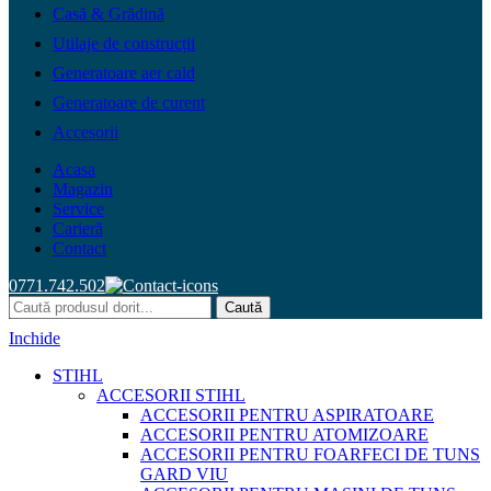
Casă & Grădină
Utilaje de construcții
Generatoare aer cald
Generatoare de curent
Accesorii
Acasa
Magazin
Service
Carieră
Contact
0771.742.502
Caută
Inchide
STIHL
ACCESORII STIHL
ACCESORII PENTRU ASPIRATOARE
ACCESORII PENTRU ATOMIZOARE
ACCESORII PENTRU FOARFECI DE TUNS
GARD VIU