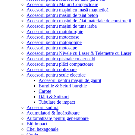
Accesorii pentru Maiuri Compactoare
Accesorii pentru mașini cu masă magnetică
Accesorii pentru masini de taiat beton
Accesorii pentru mașini de tăiat materiale de construcții
Accesorii pentru mașini de tuns iarba
Accesorii pentru motoburghie
Accesorii pentru motocoase
Accesorii pentru motopompe
Accesorii pentru motosape
Accesorii pentru Nivele cu Laser & Telemetre cu Laser
Accesorii pentru pistoale cu aer cald
Accesorii pentru plăci compactoare
Accesorii pentru polizoare
Accesorii pentru scule electrice
Accesorii pentru mașini de găurit
Burghie & Seturi burghie
Carote
Dălți & Spitzuri
Tubulare de impact
Accesorii sudură
Acumulatori & Încărcătoare
Automatizare pentru generatoare
Biți impact
Chei hexagonale
Cuple