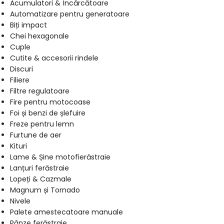
Acumulatori & Încărcătoare
Automatizare pentru generatoare
Biți impact
Chei hexagonale
Cuple
Cutite & accesorii rindele
Discuri
Filiere
Filtre regulatoare
Fire pentru motocoase
Foi și benzi de șlefuire
Freze pentru lemn
Furtune de aer
Kituri
Lame & Șine motofierăstraie
Lanțuri ferăstraie
Lopeți & Cazmale
Magnum și Tornado
Nivele
Palete amestecatoare manuale
Pânze ferăstraie