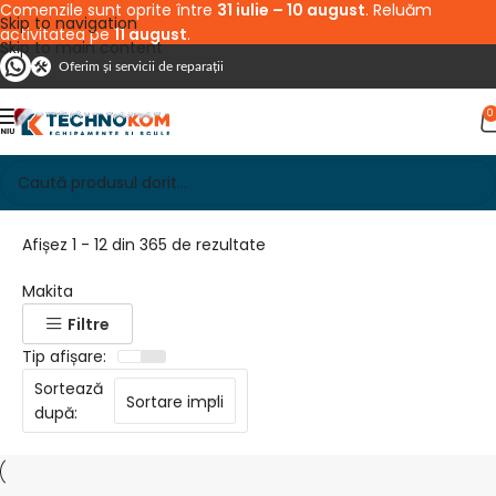
Comenzile sunt oprite între
31 iulie – 10 august
. Reluăm
Skip to navigation
activitatea pe
11 august
.
Skip to main content
Oferim și servicii de reparații
0
Afișez 1 - 12 din 365 de rezultate
Makita
Filtre