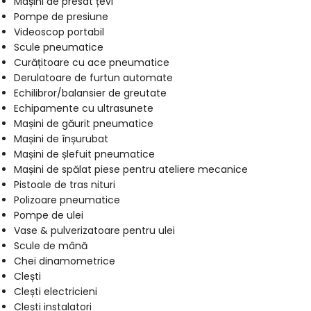
Mașini de presat țevi
Pompe de presiune
Videoscop portabil
Scule pneumatice
Curățitoare cu ace pneumatice
Derulatoare de furtun automate
Echilibror/balansier de greutate
Echipamente cu ultrasunete
Mașini de găurit pneumatice
Mașini de înșurubat
Mașini de șlefuit pneumatice
Mașini de spălat piese pentru ateliere mecanice
Pistoale de tras nituri
Polizoare pneumatice
Pompe de ulei
Vase & pulverizatoare pentru ulei
Scule de mână
Chei dinamometrice
Clești
Clești electricieni
Clești instalatori