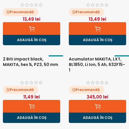
Precomandă
Precomandă
13,49
lei
13,49
lei
ADAUGĂ ÎN COȘ
ADAUGĂ ÎN COȘ
2 Biti impact black,
Acumulator MAKITA, LXT,
MAKITA, hex ¼, PZ3, 50 mm
BL1850, Li Ion, 5 Ah, 632F15-
1
Precomandă
Precomandă
11,49
lei
345,00
lei
ADAUGĂ ÎN COȘ
ADAUGĂ ÎN COȘ