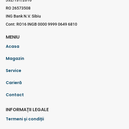
J32/131/2010
RO 26573508
ING Bank N.V. Sibiu
Cont: RO16 INGB 0000 9999 0649 6810
MENIU
Acasa
Magazin
Service
Carieră
Contact
INFORMAȚII LEGALE
Termeni și condiții