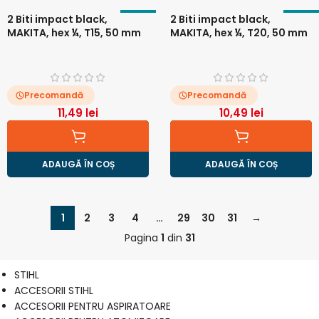
2 Biti impact black,
2 Biti impact black,
MAKITA, hex ¼, T15, 50 mm
MAKITA, hex ¼, T20, 50 mm
Precomandă
Precomandă
11,49
lei
10,49
lei
ADAUGĂ ÎN COȘ
ADAUGĂ ÎN COȘ
1
2
3
4
…
29
30
31
→
Pagina
1
din
31
STIHL
ACCESORII STIHL
ACCESORII PENTRU ASPIRATOARE