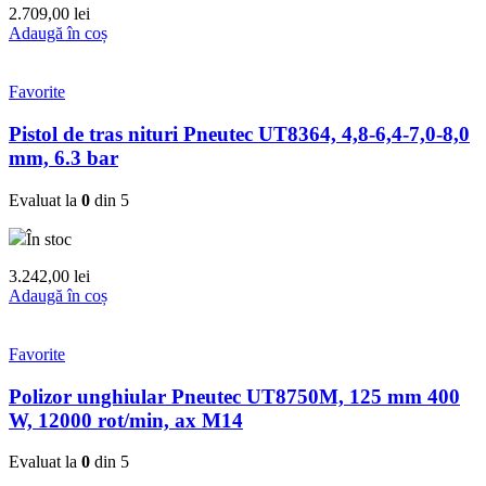
2.709,00
lei
Adaugă în coș
Favorite
Pistol de tras nituri Pneutec UT8364, 4,8-6,4-7,0-8,0
mm, 6.3 bar
Evaluat la
0
din 5
În stoc
3.242,00
lei
Adaugă în coș
Favorite
Polizor unghiular Pneutec UT8750M, 125 mm 400
W, 12000 rot/min, ax M14
Evaluat la
0
din 5