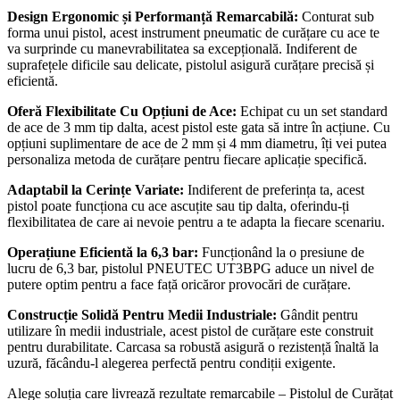
Design Ergonomic și Performanță Remarcabilă:
Conturat sub
forma unui pistol, acest instrument pneumatic de curățare cu ace te
va surprinde cu manevrabilitatea sa excepțională. Indiferent de
suprafețele dificile sau delicate, pistolul asigură curățare precisă și
eficientă.
Oferă Flexibilitate Cu Opțiuni de Ace:
Echipat cu un set standard
de ace de 3 mm tip dalta, acest pistol este gata să intre în acțiune. Cu
opțiuni suplimentare de ace de 2 mm și 4 mm diametru, îți vei putea
personaliza metoda de curățare pentru fiecare aplicație specifică.
Adaptabil la Cerințe Variate:
Indiferent de preferința ta, acest
pistol poate funcționa cu ace ascuțite sau tip dalta, oferindu-ți
flexibilitatea de care ai nevoie pentru a te adapta la fiecare scenariu.
Operațiune Eficientă la 6,3 bar:
Funcționând la o presiune de
lucru de 6,3 bar, pistolul PNEUTEC UT3BPG aduce un nivel de
putere optim pentru a face față oricăror provocări de curățare.
Construcție Solidă Pentru Medii Industriale:
Gândit pentru
utilizare în medii industriale, acest pistol de curățare este construit
pentru durabilitate. Carcasa sa robustă asigură o rezistență înaltă la
uzură, făcându-l alegerea perfectă pentru condiții exigente.
Alege soluția care livrează rezultate remarcabile – Pistolul de Curățat