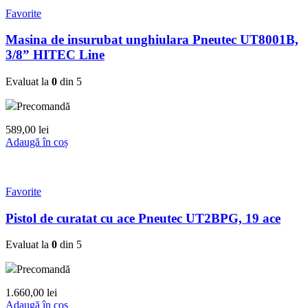
Favorite
Masina de insurubat unghiulara Pneutec UT8001B,
3/8” HITEC Line
Evaluat la
0
din 5
Precomandă
589,00
lei
Adaugă în coș
Favorite
Pistol de curatat cu ace Pneutec UT2BPG, 19 ace
Evaluat la
0
din 5
Precomandă
1.660,00
lei
Adaugă în coș