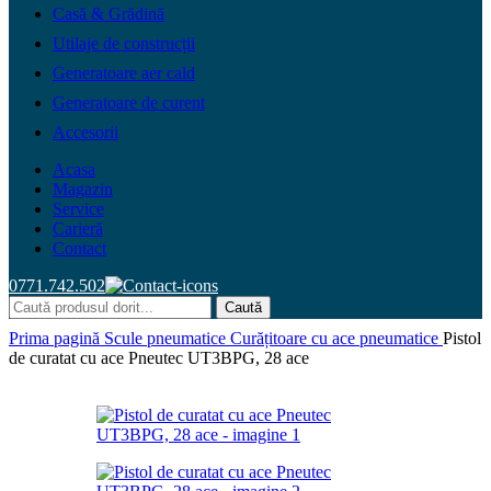
Casă & Grădină
Utilaje de construcții
Generatoare aer cald
Generatoare de curent
Accesorii
Acasa
Magazin
Service
Carieră
Contact
0771.742.502
Caută
Prima pagină
Scule pneumatice
Curățitoare cu ace pneumatice
Pistol
de curatat cu ace Pneutec UT3BPG, 28 ace