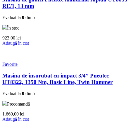
RE/1, 13 mm
Evaluat la
0
din 5
În stoc
923,00
lei
Adaugă în coș
Favorite
Masina de insurubat cu impact 3/4” Pneutec
UT8322, 1350 Nm, Basic Line, Twin Hammer
Evaluat la
0
din 5
Precomandă
1.660,00
lei
Adaugă în coș