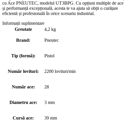
cu Ace PNEUTEC, modelul UT3BPG. Cu opțiuni multiple de ace
și performanță excepțională, acesta te va ajuta să obții o curățare
eficientă și profesională în orice scenariu industrial.
Informații suplimentare
Greutate
4,2 kg
Brand:
Pneutec
Tip (formă):
Pistol
Număr lovituri:
2200 lovituri/min
Număr ace:
28
Diametru ace:
3 mm
Cursă ace:
39 mm