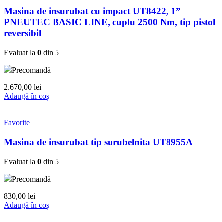
Masina de insurubat cu impact UT8422, 1”
PNEUTEC BASIC LINE, cuplu 2500 Nm, tip pistol
reversibil
Evaluat la
0
din 5
Precomandă
2.670,00
lei
Adaugă în coș
Favorite
Masina de insurubat tip surubelnita UT8955A
Evaluat la
0
din 5
Precomandă
830,00
lei
Adaugă în coș