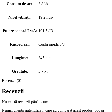
Consum de aer:
3.8 l/s
Nivel vibrații:
19.2 m/s²
Putere sonoră LwA:
101.5 dB
Racord aer:
Cupla rapida 3/8"
Lungime:
345 mm
Greutate:
3.7 kg
Recenzii (0)
Recenzii
Nu există recenzii până acum.
Numai clienții autentificați, care au cumpărat acest produs, pot să