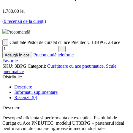
1.780,00
lei
(
0
recenzii de la clienți)
Precomandă
Cantitate Pistol de curatat cu ace Pneutec UT3BPG, 28 ace
Precomandă telefonic
Adaugă în coș
Favorite
SKU:
3BPG
Categorii:
Curățitoare cu ace pneumatice
,
Scule
pneumatice
Distribuie:
Descriere
Informații suplimentare
Recenzii (0)
Descriere
Descoperă eficiența și performanța de excepție a Pistolului de
Curățat cu Ace PNEUTEC, modelul UT3BPG – partenerul ideal
pentru sarcini de curățare riguroase în medii industriale.