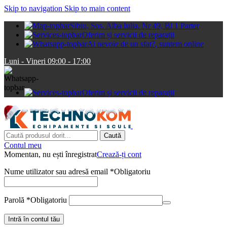
Skip to navigation
Skip to main content
Sibiu, Sos. Alba Iulia. Nr 49, Bl 1 Parter
Oferim și servicii de reparații
Ai nevoie de un sfat?, suntem online
Luni - Vineri 09:00 - 17:00
Oferim și servicii de reparații
Caută
Contul meu
Momentan, nu ești înregistrat
Crează-ți cont
Nume utilizator sau adresă email
*
Obligatoriu
Parolă
*
Obligatoriu
Intră în contul tău