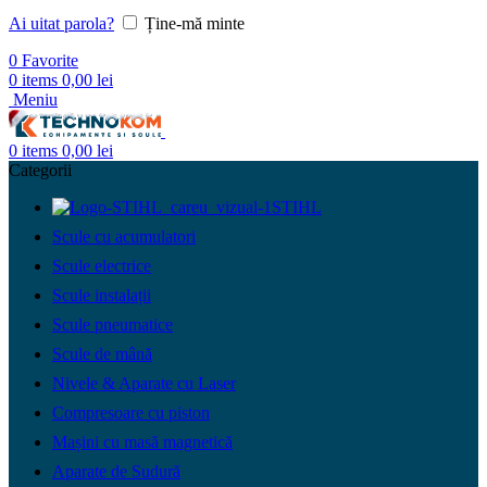
Ai uitat parola?
Ține-mă minte
0
Favorite
0
items
0,00
lei
Meniu
0
items
0,00
lei
Categorii
STIHL
Scule cu acumulatori
Scule electrice
Scule instalații
Scule pneumatice
Scule de mână
Nivele & Aparate cu Laser
Compresoare cu piston
Mașini cu masă magnetică
Aparate de Sudură