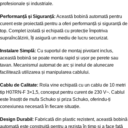
profesionale și industriale.
Performanță și Siguranță:
Această bobină automată pentru
curent este proiectată pentru a oferi performanță și siguranță de
top. Complet izolată și echipată cu protecție împotriva
supraîncălzirii, îți asigură un mediu de lucru securizat.
Instalare Simplă:
Cu suportul de montaj pivotant inclus,
această bobină se poate monta rapid și ușor pe perete sau
tavan. Mecanismul automat de arc și inelul de alunecare
facilitează utilizarea și manipularea cablului.
Cablu de Calitate:
Rola vine echipată cu un cablu de 10 metri
tip H07RN-F 3×1,5, conceput pentru curent de 230 V~. Cablul
este însoțit de mufa Schuko și priza Schuko, oferindu-ți
conexiunea necesară în fiecare situație.
Design Durabil:
Fabricată din plastic rezistent, această bobină
automată este construită pentru a rezista în timp și a face față