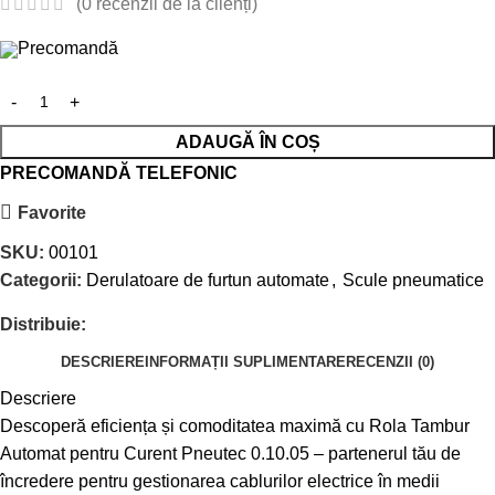
(
0
recenzii de la clienți)
Precomandă
ADAUGĂ ÎN COȘ
PRECOMANDĂ TELEFONIC
Favorite
SKU:
00101
Categorii:
Derulatoare de furtun automate
,
Scule pneumatice
Distribuie:
DESCRIERE
INFORMAȚII SUPLIMENTARE
RECENZII (0)
Descriere
Descoperă eficiența și comoditatea maximă cu Rola Tambur
Automat pentru Curent Pneutec 0.10.05 – partenerul tău de
încredere pentru gestionarea cablurilor electrice în medii