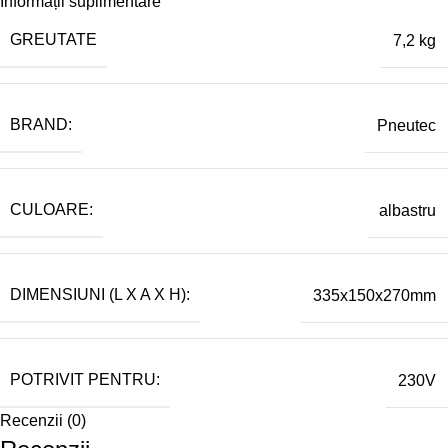
Informații suplimentare
GREUTATE
7,2 kg
BRAND:
Pneutec
CULOARE:
albastru
DIMENSIUNI (L X A X H):
335x150x270mm
POTRIVIT PENTRU:
230V
Recenzii (0)