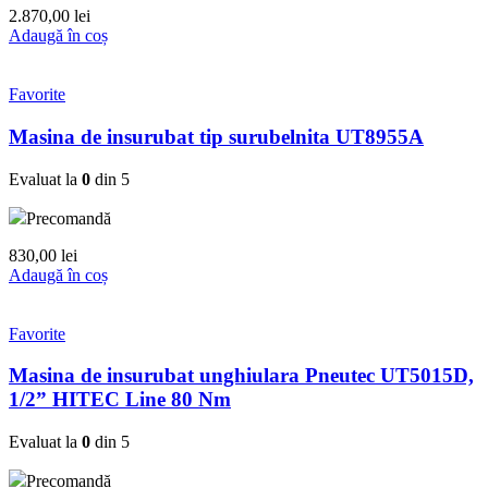
2.870,00
lei
Adaugă în coș
Favorite
Masina de insurubat tip surubelnita UT8955A
Evaluat la
0
din 5
Precomandă
830,00
lei
Adaugă în coș
Favorite
Masina de insurubat unghiulara Pneutec UT5015D,
1/2” HITEC Line 80 Nm
Evaluat la
0
din 5
Precomandă