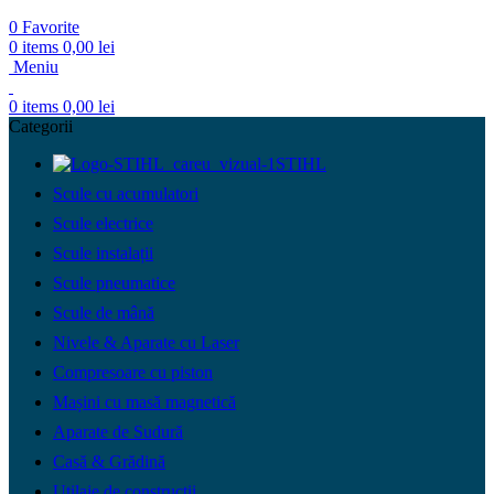
0
Favorite
0
items
0,00
lei
Meniu
0
items
0,00
lei
Categorii
STIHL
Scule cu acumulatori
Scule electrice
Scule instalații
Scule pneumatice
Scule de mână
Nivele & Aparate cu Laser
Compresoare cu piston
Mașini cu masă magnetică
Aparate de Sudură
Casă & Grădină
Utilaje de construcții