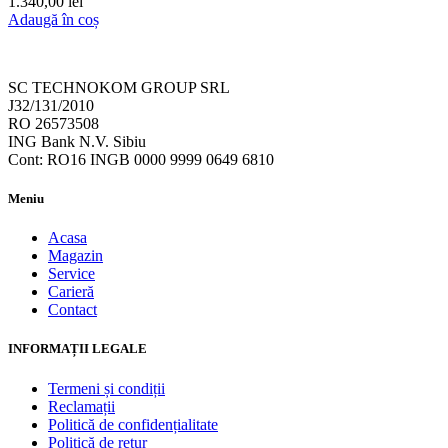
1.340,00
lei
Adaugă în coș
SC TECHNOKOM GROUP SRL
J32/131/2010
RO 26573508
ING Bank N.V. Sibiu
Cont: RO16 INGB 0000 9999 0649 6810
Meniu
Acasa
Magazin
Service
Carieră
Contact
INFORMAȚII LEGALE
Termeni și condiții
Reclamații
Politică de confidențialitate
Politică de retur