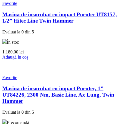
Favorite
Masina de insurubat cu impact Pneutec UT8157,
1/2” Hitec Line Twin Hammer
Evaluat la
0
din 5
În stoc
1.180,00
lei
Adaugă în coș
Favorite
Masina de insurubat cu impact Pneutec, 1”
UT84226, 2300 Nm, Basic Line, Ax Lung, Twin
Hammer
Evaluat la
0
din 5
Precomandă