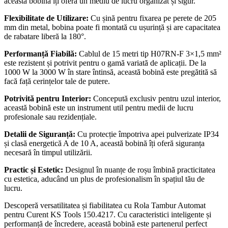
această bobină îți oferă un mediu de lucru organizat și sigur.
Flexibilitate de Utilizare:
Cu șină pentru fixarea pe perete de 205
mm din metal, bobina poate fi montată cu ușurință și are capacitatea
de rabatare liberă la 180°.
Performanță Fiabilă:
Cablul de 15 metri tip H07RN-F 3×1,5 mm²
este rezistent și potrivit pentru o gamă variată de aplicații. De la
1000 W la 3000 W în stare întinsă, această bobină este pregătită să
facă față cerințelor tale de putere.
Potrivită pentru Interior:
Concepută exclusiv pentru uzul interior,
această bobină este un instrument util pentru medii de lucru
profesionale sau rezidențiale.
Detalii de Siguranță:
Cu protecție împotriva apei pulverizate IP34
și clasă energetică A de 10 A, această bobină îți oferă siguranța
necesară în timpul utilizării.
Practic și Estetic:
Designul în nuanțe de roșu îmbină practicitatea
cu estetica, aducând un plus de profesionalism în spațiul tău de
lucru.
Descoperă versatilitatea și fiabilitatea cu Rola Tambur Automat
pentru Curent KS Tools 150.4217. Cu caracteristici inteligente și
performanță de încredere, această bobină este partenerul perfect