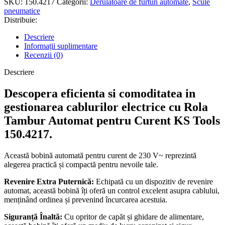
SKU:
150.4217
Categorii:
Derulatoare de furtun automate
,
Scule
pneumatice
Distribuie:
Descriere
Informații suplimentare
Recenzii (0)
Descriere
Descopera eficienta si comoditatea in
gestionarea cablurilor electrice cu Rola
Tambur Automat pentru Curent KS Tools
150.4217.
Această bobină automată pentru curent de 230 V~ reprezintă
alegerea practică și compactă pentru nevoile tale.
Revenire Extra Puternică:
Echipată cu un dispozitiv de revenire
automat, această bobină îți oferă un control excelent asupra cablului,
menținând ordinea și prevenind încurcarea acestuia.
Siguranță Înaltă:
Cu opritor de capăt și ghidare de alimentare,