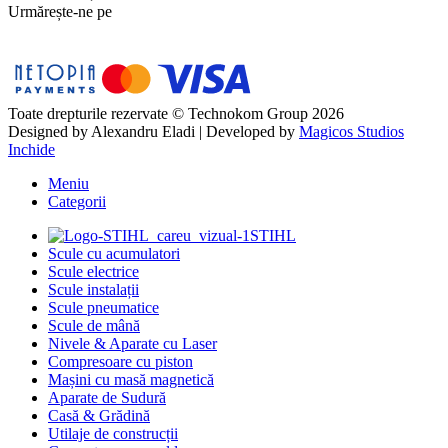
Urmărește-ne pe
Toate drepturile rezervate © Technokom Group 2026
Designed by
Alexandru Eladi
| Developed by
Magicos Studios
Inchide
Meniu
Categorii
STIHL
Scule cu acumulatori
Scule electrice
Scule instalații
Scule pneumatice
Scule de mână
Nivele & Aparate cu Laser
Compresoare cu piston
Mașini cu masă magnetică
Aparate de Sudură
Casă & Grădină
Utilaje de construcții