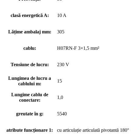
clasă energetică A:
10 A
Lățime ambalaj mm:
305
cablu:
H07RN-F 3×1,5 mm²
Tensiune de lucru:
230 V
Lungimea de lucru a
15
cablului m:
Lungime cablu de
1,0
conectare:
greutate în g:
5540
atribute funcționare 1:
cu articulație articulată pivotantă 180°