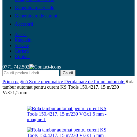
Generatoare aer cald
Generatoare de curent
Accesorii
Acasa
Magazin
Service
Carieră
Contact
0771.742.502
Caută
Prima pagină
Scule pneumatice
Derulatoare de furtun automate
Rola
tambur automat pentru curent KS Tools 150.4217, 15 m/230
V/3×1,5 mm