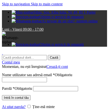
Skip to navigation
Skip to main content
Sibiu, Sos. Alba Iulia. Nr 49, Bl 1 Parter
Oferim și servicii de reparații
Ai nevoie de un sfat?, suntem online
Luni - Vineri 09:00 - 17:00
Oferim și servicii de reparații
Caută
Contul meu
Momentan, nu ești înregistrat
Crează-ți cont
Nume utilizator sau adresă email
*
Obligatoriu
Parolă
*
Obligatoriu
Intră în contul tău
Ai uitat parola?
Ține-mă minte