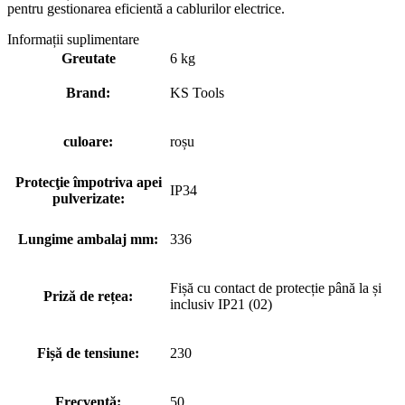
pentru gestionarea eficientă a cablurilor electrice.
Informații suplimentare
Greutate
6 kg
Brand:
KS Tools
culoare:
roșu
Protecţie împotriva apei
IP34
pulverizate:
Lungime ambalaj mm:
336
Fișă cu contact de protecție până la și
Priză de rețea:
inclusiv IP21 (02)
Fișă de tensiune:
230
Frecvență:
50