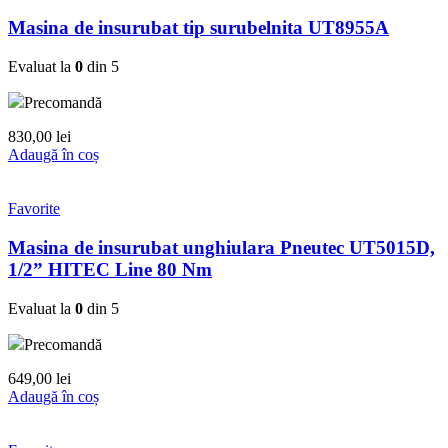
Masina de insurubat tip surubelnita UT8955A
Evaluat la
0
din 5
Precomandă
830,00
lei
Adaugă în coș
Favorite
Masina de insurubat unghiulara Pneutec UT5015D,
1/2” HITEC Line 80 Nm
Evaluat la
0
din 5
Precomandă
649,00
lei
Adaugă în coș