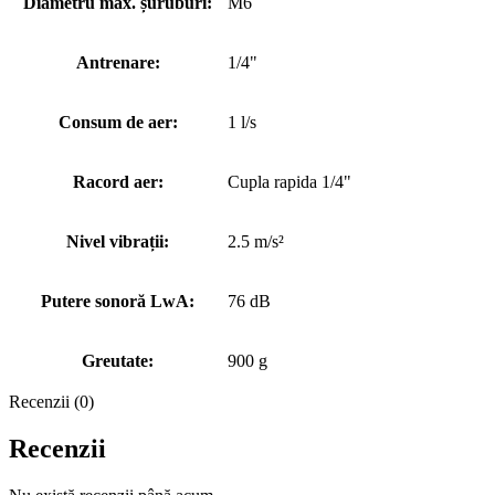
Diametru max. șuruburi:
M6
Antrenare:
1/4"
Consum de aer:
1 l/s
Racord aer:
Cupla rapida 1/4"
Nivel vibrații:
2.5 m/s²
Putere sonoră LwA:
76 dB
Greutate:
900 g
Recenzii (0)
Recenzii