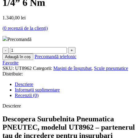
1/4” 6 Nm
1.340,00
lei
(
0
recenzii de la clienți)
Precomandă
Cantitate
Surubelnita
Precomandă telefonic
Adaugă în coș
Pneutec
Favorite
UT8962,
SKU:
UT8962
Categorii:
Mașini de înșurubat
,
Scule pneumatice
1/4”
Distribuie:
6
Nm
Descriere
Informații suplimentare
Recenzii (0)
Descriere
Descopera Surubelnita Pneumatica
PNEUTEC, modelul UT8962 – partenerul
tau de incredere pentru insurubari