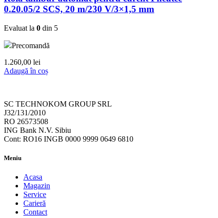
0.20.05/2 SCS, 20 m/230 V/3×1,5 mm
Evaluat la
0
din 5
Precomandă
1.260,00
lei
Adaugă în coș
SC TECHNOKOM GROUP SRL
J32/131/2010
RO 26573508
ING Bank N.V. Sibiu
Cont: RO16 INGB 0000 9999 0649 6810
Meniu
Acasa
Magazin
Service
Carieră
Contact