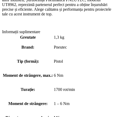
UT8962, reprezintă partenerul perfect pentru a obține înșurubări
precise și eficiente. Alege calitatea și performanța pentru proiectele
tale cu acest instrument de top.
Informații suplimentare
Greutate
1,3 kg
Brand:
Pneutec
Tip (formă):
Pistol
Moment de strângere, max.:
6 Nm
Turație:
1700 rot/min
Moment de strângere:
1 – 6 Nm