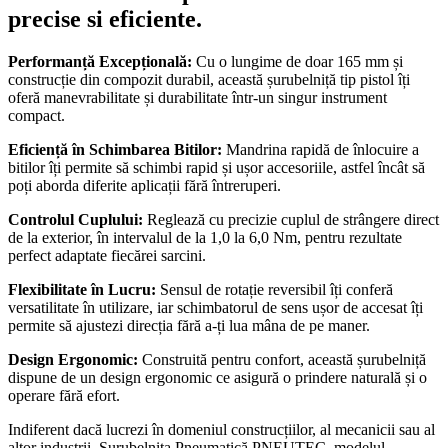
precise si eficiente.
Performanță Excepțională:
Cu o lungime de doar 165 mm și
construcție din compozit durabil, această șurubelniță tip pistol îți
oferă manevrabilitate și durabilitate într-un singur instrument
compact.
Eficiență în Schimbarea Bitilor:
Mandrina rapidă de înlocuire a
bitilor îți permite să schimbi rapid și ușor accesoriile, astfel încât să
poți aborda diferite aplicații fără întreruperi.
Controlul Cuplului:
Reglează cu precizie cuplul de strângere direct
de la exterior, în intervalul de la 1,0 la 6,0 Nm, pentru rezultate
perfect adaptate fiecărei sarcini.
Flexibilitate în Lucru:
Sensul de rotație reversibil îți conferă
versatilitate în utilizare, iar schimbatorul de sens ușor de accesat îți
permite să ajustezi direcția fără a-ți lua mâna de pe maner.
Design Ergonomic:
Construită pentru confort, această șurubelniță
dispune de un design ergonomic ce asigură o prindere naturală și o
operare fără efort.
Indiferent dacă lucrezi în domeniul construcțiilor, al mecanicii sau al
altor industrii, Șurubelnița Pneumatică PNEUTEC, modelul