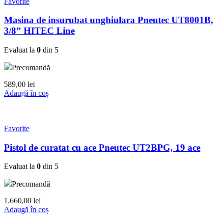
Favorite
Masina de insurubat unghiulara Pneutec UT8001B,
3/8” HITEC Line
Evaluat la
0
din 5
Precomandă
589,00
lei
Adaugă în coș
Favorite
Pistol de curatat cu ace Pneutec UT2BPG, 19 ace
Evaluat la
0
din 5
Precomandă
1.660,00
lei
Adaugă în coș