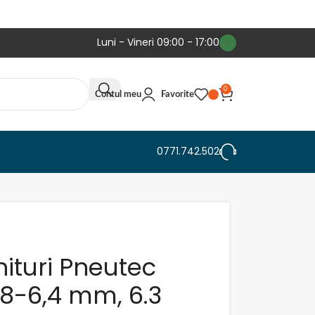
Luni - Vineri 09:00 - 17:00
0
Contul meu
Favorite
0771.742.502
 nituri Pneutec
,8-6,4 mm, 6.3