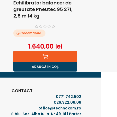
Echilibrator balancer de
Masina de
greutate Pneutec 95 271,
mandrina
2,5 m 14 kg
UT8844 R
Precomandă
Precoman
1.640,00
lei
7
ADAUGĂ ÎN COȘ
AD
CONTACT
0771.742.502
026.922.08.08
office@technokom.ro
Sibiu, Sos. Alba Iulia. Nr 49, Bl 1 Parter