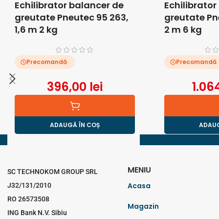
Echilibrator balancer de
Echilibrator
greutate Pneutec 95 263,
greutate Pn
1,6 m 2 kg
2 m 6 kg
Precomandă
Precomandă
396,00
lei
1.06
ADAUGĂ ÎN COȘ
ADAUG
MENIU
SC TECHNOKOM GROUP SRL
Acasa
J32/131/2010
RO 26573508
Magazin
ING Bank N.V. Sibiu