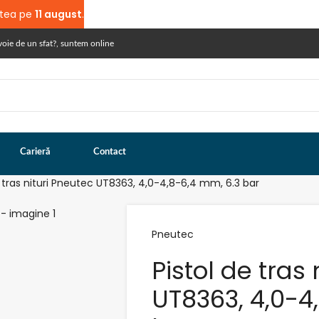
atea pe
11 august
.
voie de un sfat?, suntem online
Carieră
Contact
e tras nituri Pneutec UT8363, 4,0-4,8-6,4 mm, 6.3 bar
Pneutec
Pistol de tras
UT8363, 4,0-4