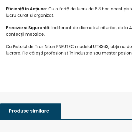
Eficiență în Acțiune:
Cu o forță de lucru de 6.3 bar, acest pisto
lucru curat și organizat.
Precizie și Siguranță:
Indiferent de diametrul niturilor, de la 4.
confecții metalice.
Cu Pistolul de Tras Nituri PNEUTEC modelul UT8363, obții nu do
lucrare. Fie că ești profesionist în industrie sau meșter pasionat
Produse similare