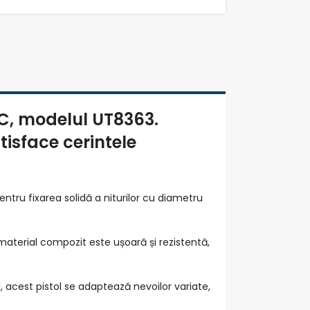
EC, modelul UT8363.
isface cerintele
ntru fixarea solidă a niturilor cu diametru
 material compozit este ușoară și rezistentă,
il, acest pistol se adaptează nevoilor variate,