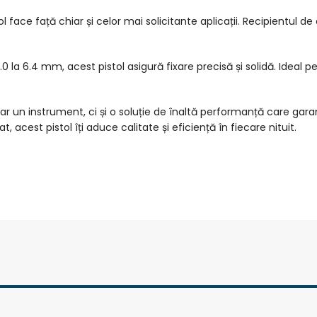
l face față chiar și celor mai solicitante aplicații. Recipientul de
0 la 6.4 mm, acest pistol asigură fixare precisă și solidă. Ideal pent
ar un instrument, ci și o soluție de înaltă performanță care gara
, acest pistol îți aduce calitate și eficiență în fiecare nituit.