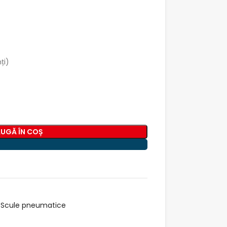
ți)
UGĂ ÎN COȘ
Scule pneumatice