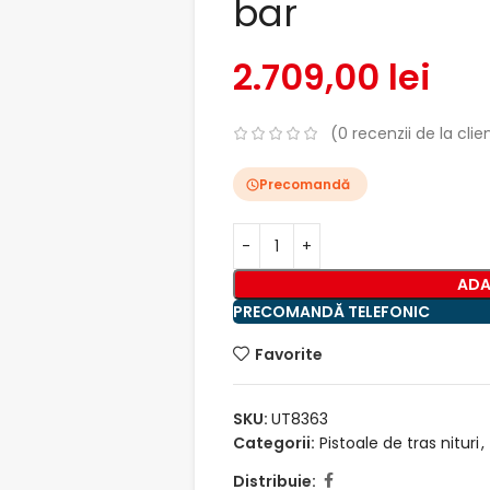
bar
2.709,00
lei
(
0
recenzii de la clien
Precomandă
ADA
PRECOMANDĂ TELEFONIC
Favorite
SKU:
UT8363
Categorii:
Pistoale de tras nituri
,
Distribuie: