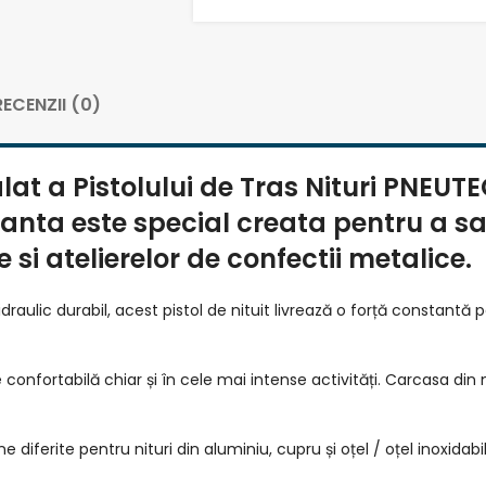
RECENZII (0)
at a Pistolului de Tras Nituri PNEUT
nta este special creata pentru a sat
 si atelierelor de confectii metalice.
lic durabil, acest pistol de nituit livrează o forță constantă pe
confortabilă chiar și în cele mai intense activități. Carcasa din
e diferite pentru nituri din aluminiu, cupru și oțel / oțel inoxidab