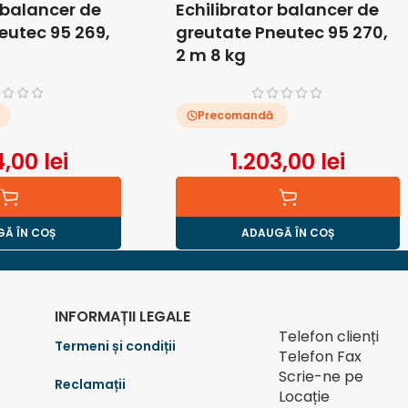
 balancer de
Echilibrator balancer de
eutec 95 269,
greutate Pneutec 95 270,
2 m 8 kg
Precomandă
4,00
lei
1.203,00
lei
Ă ÎN COȘ
ADAUGĂ ÎN COȘ
INFORMAȚII LEGALE
Telefon clienți
Termeni și condiții
Telefon Fax
Scrie-ne pe
Reclamații
Locație