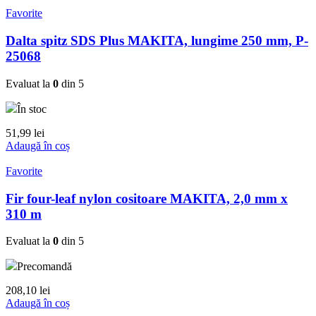
Favorite
Dalta spitz SDS Plus MAKITA, lungime 250 mm, P-
25068
Evaluat la
0
din 5
În stoc
51,99
lei
Adaugă în coș
Favorite
Fir four-leaf nylon cositoare MAKITA, 2,0 mm x
310 m
Evaluat la
0
din 5
Precomandă
208,10
lei
Adaugă în coș