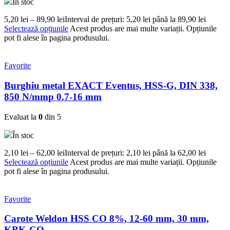
În stoc
5,20
lei
–
89,90
lei
Interval de prețuri: 5,20 lei până la 89,90 lei
Selectează opțiunile
Acest produs are mai multe variații. Opțiunile
pot fi alese în pagina produsului.
Favorite
Burghiu metal EXACT Eventus, HSS-G, DIN 338,
850 N/mmp 0.7-16 mm
Evaluat la
0
din 5
În stoc
2,10
lei
–
62,00
lei
Interval de prețuri: 2,10 lei până la 62,00 lei
Selectează opțiunile
Acest produs are mai multe variații. Opțiunile
pot fi alese în pagina produsului.
Favorite
Carote Weldon HSS CO 8%, 12-60 mm, 30 mm,
KBK-CO