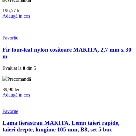
Precomandă
196,57
lei
Adaugă în coș
Favorite
Fir four-leaf nylon cositoare MAKITA, 2,7 mm x 30
m
Evaluat la
0
din 5
Precomandă
39,90
lei
Adaugă în coș
Favorite
Lama fierastrau MAKITA, Lemn taieri rapide,
taieri drepte, lungime 105 mm, B8, set 5 buc