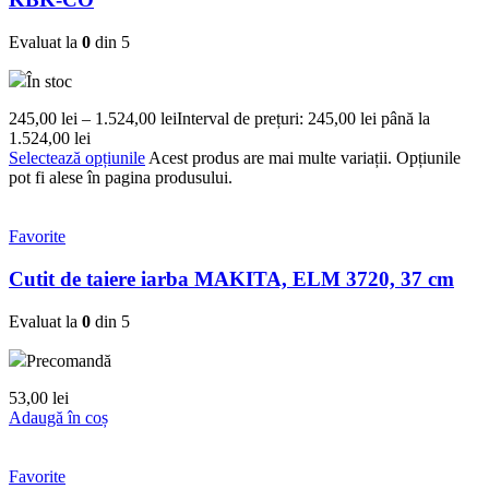
Evaluat la
0
din 5
În stoc
245,00
lei
–
1.524,00
lei
Interval de prețuri: 245,00 lei până la
1.524,00 lei
Selectează opțiunile
Acest produs are mai multe variații. Opțiunile
pot fi alese în pagina produsului.
Favorite
Cutit de taiere iarba MAKITA, ELM 3720, 37 cm
Evaluat la
0
din 5
Precomandă
53,00
lei
Adaugă în coș
Favorite