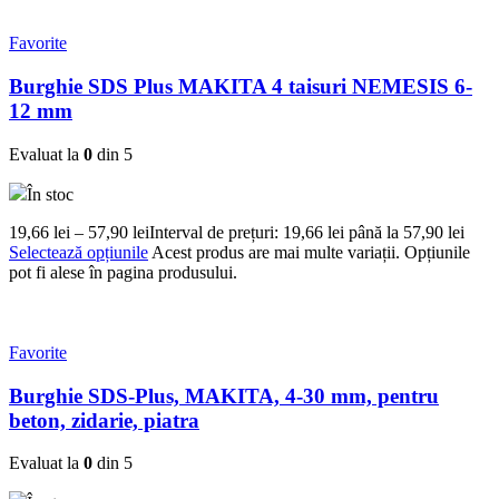
Favorite
Burghie SDS Plus MAKITA 4 taisuri NEMESIS 6-
12 mm
Evaluat la
0
din 5
În stoc
19,66
lei
–
57,90
lei
Interval de prețuri: 19,66 lei până la 57,90 lei
Selectează opțiunile
Acest produs are mai multe variații. Opțiunile
pot fi alese în pagina produsului.
Favorite
Burghie SDS-Plus, MAKITA, 4-30 mm, pentru
beton, zidarie, piatra
Evaluat la
0
din 5