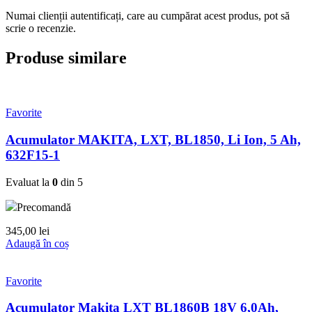
Numai clienții autentificați, care au cumpărat acest produs, pot să
scrie o recenzie.
Produse similare
Favorite
Acumulator MAKITA, LXT, BL1850, Li Ion, 5 Ah,
632F15-1
Evaluat la
0
din 5
Precomandă
345,00
lei
Adaugă în coș
Favorite
Acumulator Makita LXT BL1860B 18V 6,0Ah,