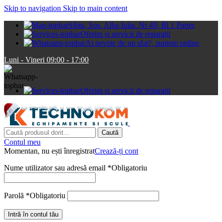
Skip to navigation
Skip to main content
Sibiu, Sos. Alba Iulia. Nr 49, Bl 1 Parter
Oferim și servicii de reparații
Ai nevoie de un sfat?, suntem online
Luni - Vineri 09:00 - 17:00
Oferim și servicii de reparații
Caută
Contul meu
Momentan, nu ești înregistrat
Crează-ți cont
Nume utilizator sau adresă email
*
Obligatoriu
Parolă
*
Obligatoriu
Intră în contul tău