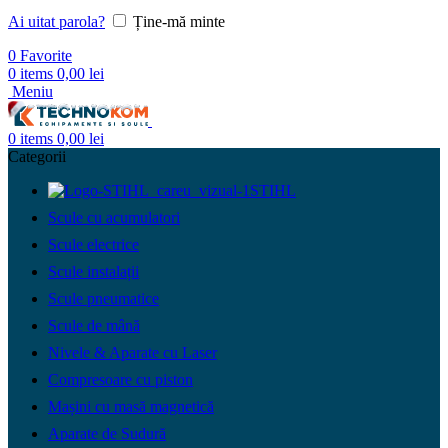
Ai uitat parola?
Ține-mă minte
0
Favorite
0
items
0,00
lei
Meniu
0
items
0,00
lei
Categorii
STIHL
Scule cu acumulatori
Scule electrice
Scule instalații
Scule pneumatice
Scule de mână
Nivele & Aparate cu Laser
Compresoare cu piston
Mașini cu masă magnetică
Aparate de Sudură