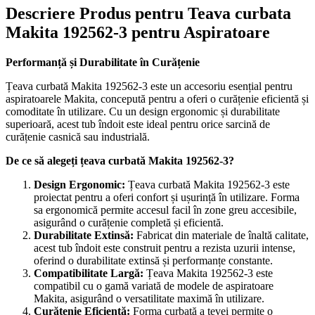
Descriere Produs pentru Teava curbata
Makita 192562-3 pentru Aspiratoare
Performanță și Durabilitate în Curățenie
Țeava curbată Makita 192562-3 este un accesoriu esențial pentru
aspiratoarele Makita, concepută pentru a oferi o curățenie eficientă și
comoditate în utilizare. Cu un design ergonomic și durabilitate
superioară, acest tub îndoit este ideal pentru orice sarcină de
curățenie casnică sau industrială.
De ce să alegeți țeava curbată Makita 192562-3?
Design Ergonomic:
Țeava curbată Makita 192562-3 este
proiectat pentru a oferi confort și ușurință în utilizare. Forma
sa ergonomică permite accesul facil în zone greu accesibile,
asigurând o curățenie completă și eficientă.
Durabilitate Extinsă:
Fabricat din materiale de înaltă calitate,
acest tub îndoit este construit pentru a rezista uzurii intense,
oferind o durabilitate extinsă și performanțe constante.
Compatibilitate Largă:
Țeava Makita 192562-3 este
compatibil cu o gamă variată de modele de aspiratoare
Makita, asigurând o versatilitate maximă în utilizare.
Curățenie Eficientă:
Forma curbată a țevei permite o