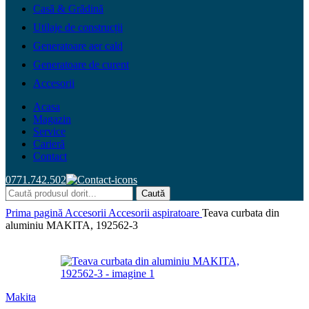
Casă & Grădină
Utilaje de construcții
Generatoare aer cald
Generatoare de curent
Accesorii
Acasa
Magazin
Service
Carieră
Contact
0771.742.502
Caută
Prima pagină
Accesorii
Accesorii aspiratoare
Teava curbata din
aluminiu MAKITA, 192562-3
Makita