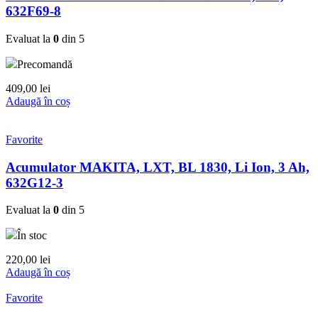
632F69-8
Evaluat la
0
din 5
Precomandă
409,00
lei
Adaugă în coș
Favorite
Acumulator MAKITA, LXT, BL 1830, Li Ion, 3 Ah,
632G12-3
Evaluat la
0
din 5
În stoc
220,00
lei
Adaugă în coș
Favorite