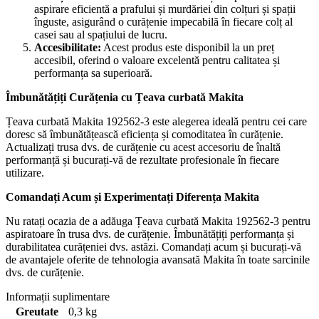
aspirare eficientă a prafului și murdăriei din colțuri și spații
înguste, asigurând o curățenie impecabilă în fiecare colț al
casei sau al spațiului de lucru.
Accesibilitate:
Acest produs este disponibil la un preț
accesibil, oferind o valoare excelentă pentru calitatea și
performanța sa superioară.
Îmbunătățiți Curățenia cu Țeava curbată Makita
Țeava curbată Makita 192562-3 este alegerea ideală pentru cei care
doresc să îmbunătățească eficiența și comoditatea în curățenie.
Actualizați trusa dvs. de curățenie cu acest accesoriu de înaltă
performanță și bucurați-vă de rezultate profesionale în fiecare
utilizare.
Comandați Acum și Experimentați Diferența Makita
Nu ratați ocazia de a adăuga Țeava curbată Makita 192562-3 pentru
aspiratoare în trusa dvs. de curățenie. Îmbunătățiți performanța și
durabilitatea curățeniei dvs. astăzi. Comandați acum și bucurați-vă
de avantajele oferite de tehnologia avansată Makita în toate sarcinile
dvs. de curățenie.
Informații suplimentare
Greutate
0,3 kg