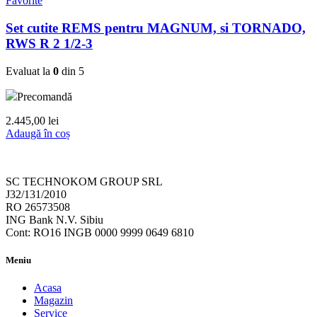
Favorite
Set cutite REMS pentru MAGNUM, si TORNADO,
RWS R 2 1/2-3
Evaluat la
0
din 5
Precomandă
2.445,00
lei
Adaugă în coș
SC TECHNOKOM GROUP SRL
J32/131/2010
RO 26573508
ING Bank N.V. Sibiu
Cont: RO16 INGB 0000 9999 0649 6810
Meniu
Acasa
Magazin
Service