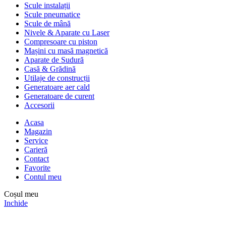
Scule instalații
Scule pneumatice
Scule de mână
Nivele & Aparate cu Laser
Compresoare cu piston
Mașini cu masă magnetică
Aparate de Sudură
Casă & Grădină
Utilaje de construcții
Generatoare aer cald
Generatoare de curent
Accesorii
Acasa
Magazin
Service
Carieră
Contact
Favorite
Contul meu
Coșul meu
Inchide
Comenzile sunt oprite între
31 iulie – 10 august
. Reluăm activitatea
pe
11 august
.