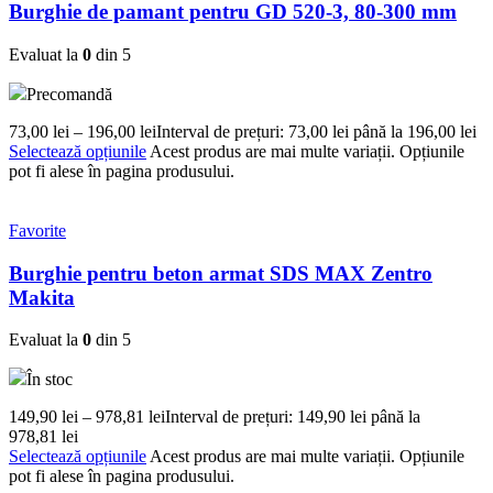
Burghie de pamant pentru GD 520-3, 80-300 mm
Evaluat la
0
din 5
Precomandă
73,00
lei
–
196,00
lei
Interval de prețuri: 73,00 lei până la 196,00 lei
Selectează opțiunile
Acest produs are mai multe variații. Opțiunile
pot fi alese în pagina produsului.
Favorite
Burghie pentru beton armat SDS MAX Zentro
Makita
Evaluat la
0
din 5
În stoc
149,90
lei
–
978,81
lei
Interval de prețuri: 149,90 lei până la
978,81 lei
Selectează opțiunile
Acest produs are mai multe variații. Opțiunile
pot fi alese în pagina produsului.