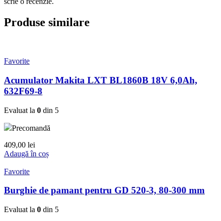
scrie o recenzie.
Produse similare
Favorite
Acumulator Makita LXT BL1860B 18V 6,0Ah,
632F69-8
Evaluat la
0
din 5
Precomandă
409,00
lei
Adaugă în coș
Favorite
Burghie de pamant pentru GD 520-3, 80-300 mm
Evaluat la
0
din 5