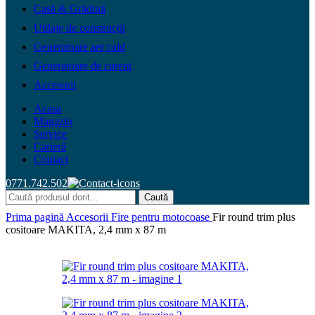
Casă & Grădină
Utilaje de construcții
Generatoare aer cald
Generatoare de curent
Accesorii
Acasa
Magazin
Service
Carieră
Contact
0771.742.502
Caută
Prima pagină
Accesorii
Fire pentru motocoase
Fir round trim plus
cositoare MAKITA, 2,4 mm x 87 m