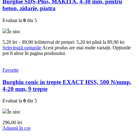
Burghie SDS-Plus, MAKITA, 4-30 mm, pentru
beton, zidarie, piatra
Evaluat la
0
din 5
În stoc
5,20
lei
–
89,90
lei
Interval de prețuri: 5,20 lei până la 89,90 lei
Selectează opțiunile
Acest produs are mai multe variații. Opțiunile
pot fi alese în pagina produsului.
Favorite
Burghiu conic in trepte EXACT HSS, 500 N/mmp,
4-20 mm, 9 trepte
Evaluat la
0
din 5
În stoc
296,00
lei
Adaugă în coș