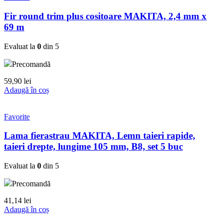
Fir round trim plus cositoare MAKITA, 2,4 mm x
69 m
Evaluat la
0
din 5
Precomandă
59,90
lei
Adaugă în coș
Favorite
Lama fierastrau MAKITA, Lemn taieri rapide,
taieri drepte, lungime 105 mm, B8, set 5 buc
Evaluat la
0
din 5
Precomandă
41,14
lei
Adaugă în coș