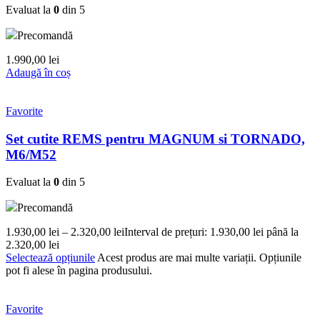
Evaluat la
0
din 5
Precomandă
1.990,00
lei
Adaugă în coș
Favorite
Set cutite REMS pentru MAGNUM si TORNADO,
M6/M52
Evaluat la
0
din 5
Precomandă
1.930,00
lei
–
2.320,00
lei
Interval de prețuri: 1.930,00 lei până la
2.320,00 lei
Selectează opțiunile
Acest produs are mai multe variații. Opțiunile
pot fi alese în pagina produsului.
Favorite