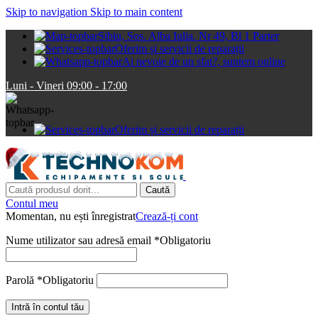
Skip to navigation
Skip to main content
Sibiu, Sos. Alba Iulia. Nr 49, Bl 1 Parter
Oferim și servicii de reparații
Ai nevoie de un sfat?, suntem online
Luni - Vineri 09:00 - 17:00
Oferim și servicii de reparații
Caută
Contul meu
Momentan, nu ești înregistrat
Crează-ți cont
Nume utilizator sau adresă email
*
Obligatoriu
Parolă
*
Obligatoriu
Intră în contul tău