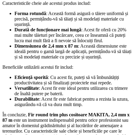
Caracteristicile cheie ale acestui produs includ:
Forma rotundă
: Această formă asigură o tăiere uniformă și
precisă, permițându-vă să tăiați și să modelați materiale cu
ușurință.
Durată de funcționare mai lungă
: Acest fir oferă cu 20%
mai multe tăieturi per încărcare, ceea ce înseamnă că puteți
lucra mai mult fără a fi nevoie să înlocuiți firul.
Dimensiunea de 2,4 mm x 87 m
: Această dimensiune este
ideală pentru o gamă largă de aplicații, permițându-vă să tăiați
și să modelați materiale cu precizie și ușurință.
Beneficiile utilizării acestui fir includ:
Eficiență sporită
: Cu acest fir, puteți să vă îmbunătățiți
productivitatea și să finalizați proiectele mai repede.
Versatilitate
: Acest fir este ideal pentru utilizarea cu trimere
de înaltă putere pe baterii.
Durabilitate
: Acest fir este fabricat pentru a rezista la uzura,
asigurându-vă că va dura mult timp.
În concluzie,
Fir round trim plus cositoare MAKITA, 2,4 mm x
87 m
este un instrument indispensabil pentru orice profesionist sau
amator în domeniul grădinăritului și al lucrărilor de amenajare a
terenurilor. Cu caracteristicile sale cheie și beneficiile pe care le