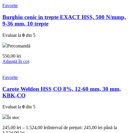
Favorite
Burghiu conic in trepte EXACT HSS, 500 N/mmp,
9-36 mm, 10 trepte
Evaluat la
0
din 5
Precomandă
550,00
lei
Adaugă în coș
Favorite
Carote Weldon HSS CO 8%, 12-60 mm, 30 mm,
KBK-CO
Evaluat la
0
din 5
În stoc
245,00
lei
–
1.524,00
lei
Interval de prețuri: 245,00 lei până la
1.524,00 lei