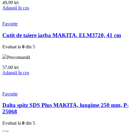
49,99
lei
Adaugă în coș
Favorite
Cutit de taiere iarba MAKITA, ELM3720, 41 cm
Evaluat la
0
din 5
Precomandă
57,00
lei
Adaugă în coș
Favorite
Dalta spitz SDS Plus MAKITA, lungime 250 mm, P-
25068
Evaluat la
0
din 5