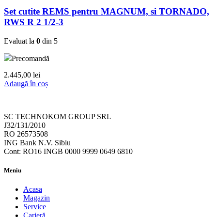
Set cutite REMS pentru MAGNUM, si TORNADO,
RWS R 2 1/2-3
Evaluat la
0
din 5
Precomandă
2.445,00
lei
Adaugă în coș
SC TECHNOKOM GROUP SRL
J32/131/2010
RO 26573508
ING Bank N.V. Sibiu
Cont: RO16 INGB 0000 9999 0649 6810
Meniu
Acasa
Magazin
Service
Carieră