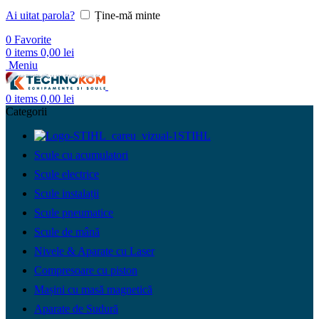
Ai uitat parola?
Ține-mă minte
0
Favorite
0
items
0,00
lei
Meniu
0
items
0,00
lei
Categorii
STIHL
Scule cu acumulatori
Scule electrice
Scule instalații
Scule pneumatice
Scule de mână
Nivele & Aparate cu Laser
Compresoare cu piston
Mașini cu masă magnetică
Aparate de Sudură