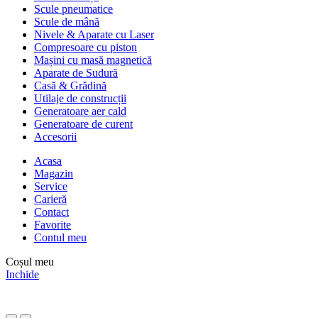
Scule pneumatice
Scule de mână
Nivele & Aparate cu Laser
Compresoare cu piston
Mașini cu masă magnetică
Aparate de Sudură
Casă & Grădină
Utilaje de construcții
Generatoare aer cald
Generatoare de curent
Accesorii
Acasa
Magazin
Service
Carieră
Contact
Favorite
Contul meu
Coșul meu
Inchide
Comenzile sunt oprite între
31 iulie – 10 august
. Reluăm activitatea
pe
11 august
.