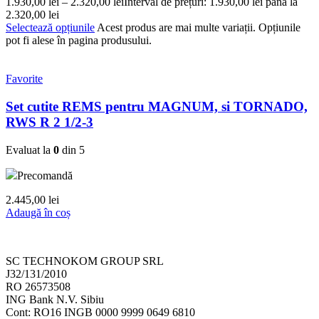
1.930,00
lei
–
2.320,00
lei
Interval de prețuri: 1.930,00 lei până la
2.320,00 lei
Selectează opțiunile
Acest produs are mai multe variații. Opțiunile
pot fi alese în pagina produsului.
Favorite
Set cutite REMS pentru MAGNUM, si TORNADO,
RWS R 2 1/2-3
Evaluat la
0
din 5
Precomandă
2.445,00
lei
Adaugă în coș
SC TECHNOKOM GROUP SRL
J32/131/2010
RO 26573508
ING Bank N.V. Sibiu
Cont: RO16 INGB 0000 9999 0649 6810