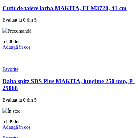
Cutit de taiere iarba MAKITA, ELM3720, 41 cm
Evaluat la
0
din 5
Precomandă
57,00
lei
Adaugă în coș
Favorite
Dalta spitz SDS Plus MAKITA, lungime 250 mm, P-
25068
Evaluat la
0
din 5
În stoc
51,99
lei
Adaugă în coș