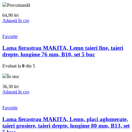
Precomandă
64,90
lei
Adaugă în coș
Favorite
Lama fierastrau MAKITA, Lemn taieri fine, taieri
drepte, lungime 76 mm, B10, set 5 buc
Evaluat la
0
din 5
În stoc
36,30
lei
Adaugă în coș
Favorite
Lama fierastrau MAKITA, Lemn, placi aglomerate,
taieri grosiere, taieri drepte, lungime 80 mm, B13, set