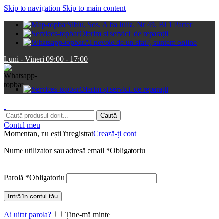
Skip to navigation
Skip to main content
Sibiu, Sos. Alba Iulia. Nr 49, Bl 1 Parter
Oferim și servicii de reparații
Ai nevoie de un sfat?, suntem online
Luni - Vineri 09:00 - 17:00
Oferim și servicii de reparații
Caută
Contul meu
Momentan, nu ești înregistrat
Crează-ți cont
Nume utilizator sau adresă email
*
Obligatoriu
Parolă
*
Obligatoriu
Intră în contul tău
Ai uitat parola?
Ține-mă minte