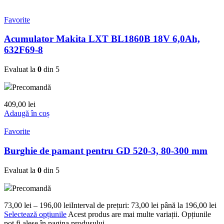
Favorite
Acumulator Makita LXT BL1860B 18V 6,0Ah,
632F69-8
Evaluat la
0
din 5
Precomandă
409,00
lei
Adaugă în coș
Favorite
Burghie de pamant pentru GD 520-3, 80-300 mm
Evaluat la
0
din 5
Precomandă
73,00
lei
–
196,00
lei
Interval de prețuri: 73,00 lei până la 196,00 lei
Selectează opțiunile
Acest produs are mai multe variații. Opțiunile
pot fi alese în pagina produsului.