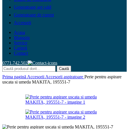
Generatoare aer cald
Generatoare de curent
Accesorii
Acasa
Magazin
Service
Carieră
Contact
0771.742.502
Caută
Prima pagină
Accesorii
Accesorii aspiratoare
Perie pentru aspirare
uscata si umeda MAKITA, 195551-7