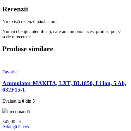
Recenzii
Nu există recenzii până acum.
Numai clienții autentificați, care au cumpărat acest produs, pot să
scrie o recenzie.
Produse similare
Favorite
Acumulator MAKITA, LXT, BL1850, Li Ion, 5 Ah,
632F15-1
Evaluat la
0
din 5
Precomandă
345,00
lei
Adaugă în coș