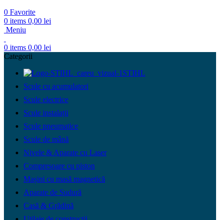
0
Favorite
0
items
0,00
lei
Meniu
0
items
0,00
lei
Categorii
STIHL
Scule cu acumulatori
Scule electrice
Scule instalații
Scule pneumatice
Scule de mână
Nivele & Aparate cu Laser
Compresoare cu piston
Mașini cu masă magnetică
Aparate de Sudură
Casă & Grădină
Utilaje de construcții