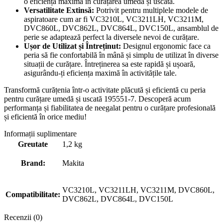
o eficiență maximă în curățarea umedă și uscată.
Versatilitate Extinsă:
Potrivit pentru multiplele modele de
aspiratoare cum ar fi VC3210L, VC3211LH, VC3211M,
DVC860L, DVC862L, DVC864L, DVC150L, ansamblul de
perie se adaptează perfect la diversele nevoi de curățare.
Ușor de Utilizat și Întreținut:
Designul ergonomic face ca
peria să fie confortabilă în mână și simplu de utilizat în diverse
situații de curățare. Întreținerea sa este rapidă și ușoară,
asigurându-ți eficiența maximă în activitățile tale.
Transformă curățenia într-o activitate plăcută și eficientă cu peria
pentru curățare umedă și uscată 195551-7. Descoperă acum
performanța și fiabilitatea de neegalat pentru o curățare profesională
și eficientă în orice mediu!
Informații suplimentare
Greutate
1,2 kg
Brand:
Makita
VC3210L, VC3211LH, VC3211M, DVC860L,
Compatibilitate:
DVC862L, DVC864L, DVC150L
Recenzii (0)