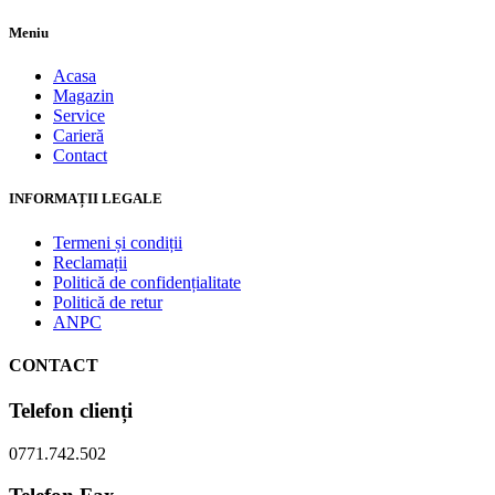
Meniu
Acasa
Magazin
Service
Carieră
Contact
INFORMAȚII LEGALE
Termeni și condiții
Reclamații
Politică de confidențialitate
Politică de retur
ANPC
CONTACT
Telefon clienți
0771.742.502