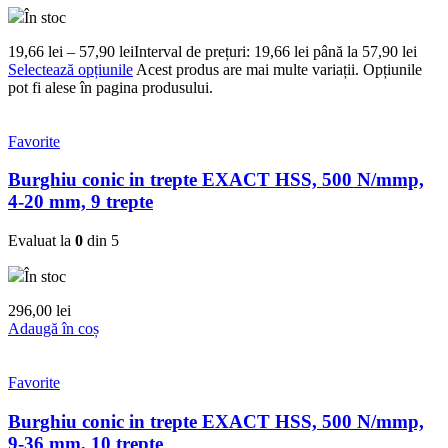
În stoc
19,66
lei
–
57,90
lei
Interval de prețuri: 19,66 lei până la 57,90 lei
Selectează opțiunile
Acest produs are mai multe variații. Opțiunile
pot fi alese în pagina produsului.
Favorite
Burghiu conic in trepte EXACT HSS, 500 N/mmp,
4-20 mm, 9 trepte
Evaluat la
0
din 5
În stoc
296,00
lei
Adaugă în coș
Favorite
Burghiu conic in trepte EXACT HSS, 500 N/mmp,
9-36 mm, 10 trepte