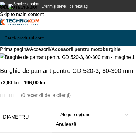
Oferim și servicii de reparații
Skip to navigation
Skip to main content
Prima pagină
Accesorii
Accesorii pentru motoburghie
Burghie de pamant pentru GD 520-3, 80-300 mm
73,00
lei
–
196,00
lei
(
0
recenzii de la clienți)
DIAMETRU
Anulează