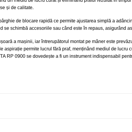
ând un mediu de lucru curat și eliminând praful rezultat în timp
se și de calitate.
 pârghie de blocare rapidă ce permite ajustarea simplă a adâncimi
d se schimbă accesoriile sau când este în repaus, asigurând astf
oară a mașinii, iar întrerupătorul montat pe mâner este prevăzu
 aspirație permite lucrul fără praf, menținând mediul de lucru c
TA RP 0900 se dovedește a fi un instrument indispensabil pentru 