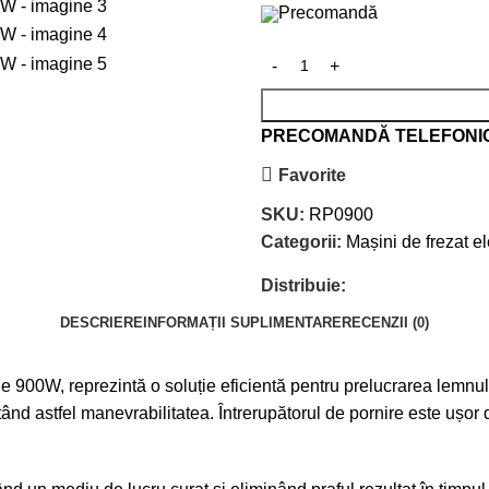
Precomandă
PRECOMANDĂ TELEFONI
Favorite
SKU:
RP0900
Categorii:
Mașini de frezat el
Distribuie:
DESCRIERE
INFORMAȚII SUPLIMENTARE
RECENZII (0)
900W, reprezintă o soluție eficientă pentru prelucrarea lemnulu
tând astfel manevrabilitatea. Întrerupătorul de pornire este ușor