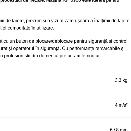
ul procesului de frezare. Mașina RP 0900 este ideală pentru
i de tăiere, precum și o vizualizare ușoară a înălțimii de tăiere.
el comoditate în utilizare.
t cu un buton de blocare/deblocare pentru siguranță și control.
urat și operatorul în siguranță. Cu performanțe remarcabile și
profesioniștii din domeniul prelucrării lemnului.
3,3 kg
4 m/s²
6 / 8 mm