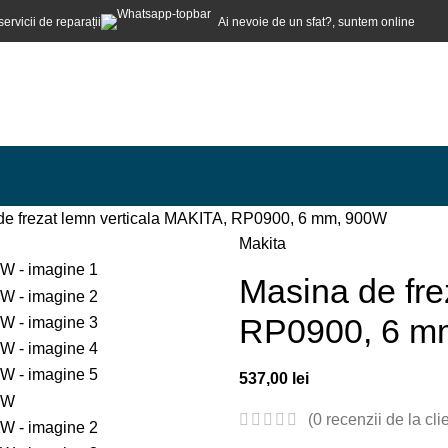
servicii de reparații
Ai nevoie de un sfat?, suntem online
de frezat lemn verticala MAKITA, RP0900, 6 mm, 900W
Makita
Masina de fre
RP0900, 6 m
537,00
lei
(
0
recenzii de la clie