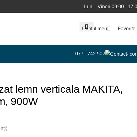
Luni - Vineri 09:00 - 17:
Contul meu
Favorite
0771.742.502
zat lemn verticala MAKITA,
m, 900W
nți)