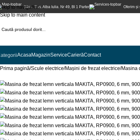
Skip to navigation
Sibiu, Sos. Alba Iulia. Nr 49, Bl 1 Parter
Oferim și 
Skip to main content
Acasa
Magazin
Service
Carieră
Contact
ategorii
Prima pagină
Scule electrice
Mașini de frezat electrice
Masina 