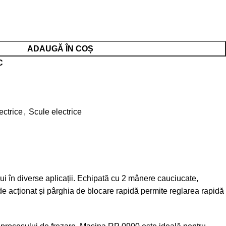
ADAUGĂ ÎN COȘ
C
ectrice
,
Scule electrice
i în diverse aplicații. Echipată cu 2 mânere cauciucate,
 de acționat și pârghia de blocare rapidă permite reglarea rapidă