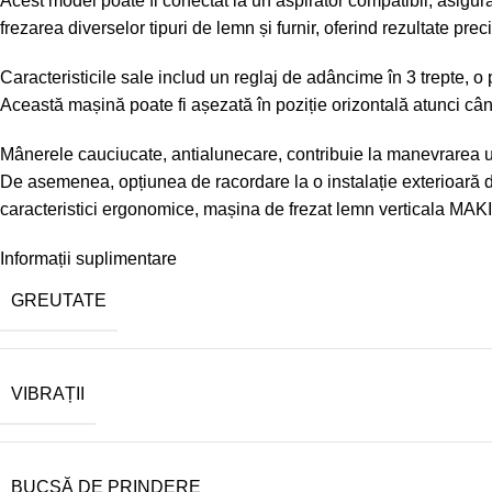
Acest model poate fi conectat la un aspirator compatibil, asigur
frezarea diverselor tipuri de lemn și furnir, oferind rezultate preci
Caracteristicile sale includ un reglaj de adâncime în 3 trepte, o
Această mașină poate fi așezată în poziție orizontală atunci cân
Mânerele cauciucate, antialunecare, contribuie la manevrarea uș
De asemenea, opțiunea de racordare la o instalație exterioară de
caracteristici ergonomice, mașina de frezat lemn verticala MAKI
Informații suplimentare
GREUTATE
VIBRAȚII
BUCŞĂ DE PRINDERE