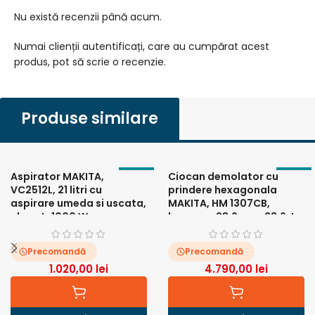
Nu există recenzii până acum.
Numai clienții autentificați, care au cumpărat acest
produs, pot să scrie o recenzie.
Produse similare
Aspirator MAKITA,
Ciocan demolator cu
VC2512L, 21 litri cu
prindere hexagonala
aspirare umeda si uscata,
MAKITA, HM 1307CB,
clasa L, 1000 W
hexagon 28,6 mm, 23,6 J,
1510 W
Precomandă
Precomandă
1.020,00
lei
4.790,00
lei