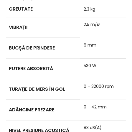
GREUTATE
2,3 kg
2,5 m/s²
VIBRAȚII
6 mm
BUCŞĂ DE PRINDERE
530 W
PUTERE ABSORBITĂ
0 – 32000 rpm
TURAŢIE DE MERS ÎN GOL
0 – 42 mm
ADÂNCIME FREZARE
83 dB(A)
NIVEL PRESIUNE ACUSTICĂ