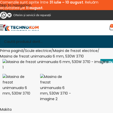
Comenzile sunt oprite între
31 iulie – 10 august
. Reluăm
Skip to navigation
activitatea pe
11 august
.
Skip to main content
Oferim și servicii de reparații
0
Prima pagină
Scule electrice
Mașini de frezat electrice
Masina de frezat unimanuala 6 mm, 530W 3710
Makita