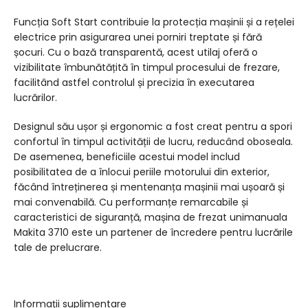
Funcția Soft Start contribuie la protecția mașinii și a rețelei
electrice prin asigurarea unei porniri treptate și fără
șocuri. Cu o bază transparentă, acest utilaj oferă o
vizibilitate îmbunătățită în timpul procesului de frezare,
facilitând astfel controlul și precizia în executarea
lucrărilor.
Designul său ușor și ergonomic a fost creat pentru a spori
confortul în timpul activității de lucru, reducând oboseala.
De asemenea, beneficiile acestui model includ
posibilitatea de a înlocui periile motorului din exterior,
făcând întreținerea și mentenanța mașinii mai ușoară și
mai convenabilă. Cu performanțe remarcabile și
caracteristici de siguranță, mașina de frezat unimanuala
Makita 3710 este un partener de încredere pentru lucrările
tale de prelucrare.
Informații suplimentare