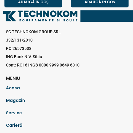
ADAUGĂ ÎN COȘ
ADAUGĂ ÎN COȘ
SC TECHNOKOM GROUP SRL
J32/131/2010
RO 26573508
ING Bank N.V. Sibiu
Cont: RO16 INGB 0000 9999 0649 6810
MENIU
Acasa
Magazin
Service
Carieră