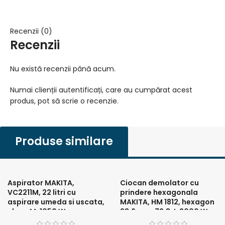
Recenzii (0)
Recenzii
Nu există recenzii până acum.
Numai clienții autentificați, care au cumpărat acest
produs, pot să scrie o recenzie.
Produse similare
Aspirator MAKITA,
Ciocan demolator cu
VC2211M, 22 litri cu
prindere hexagonala
aspirare umeda si uscata,
MAKITA, HM 1812, hexagon
clasa M, 1050 W
28,6 mm, 72,8 J, 2000 W