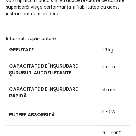
va simplifica munca și îți va aduce rezultate de calitate
superioară. Alege performanța și fiabilitatea cu acest
instrument de încredere.
Informații suplimentare
GREUTATE
1,9 kg
CAPACITATE DE ÎNŞURUBARE -
5 mm
ŞURUBURI AUTOFILETANTE
CAPACITATE DE ÎNŞURUBARE
6 mm
RAPIDĂ
570 W
PUTERE ABSORBITĂ
0 – 4000