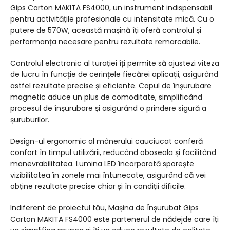
Gips Carton MAKITA FS4000, un instrument indispensabil
pentru activitățile profesionale cu intensitate mică. Cu o
putere de 570W, această mașină îți oferă controlul și
performanța necesare pentru rezultate remarcabile.
Controlul electronic al turației îți permite să ajustezi viteza
de lucru în funcție de cerințele fiecărei aplicații, asigurând
astfel rezultate precise și eficiente. Capul de înșurubare
magnetic aduce un plus de comoditate, simplificând
procesul de înșurubare și asigurând o prindere sigură a
șuruburilor.
Design-ul ergonomic al mânerului cauciucat conferă
confort în timpul utilizării, reducând oboseala și facilitând
manevrabilitatea. Lumina LED încorporată sporește
vizibilitatea în zonele mai întunecate, asigurând că vei
obține rezultate precise chiar și în condiții dificile.
Indiferent de proiectul tău, Mașina de Înșurubat Gips
Carton MAKITA FS4000 este partenerul de nădejde care îți