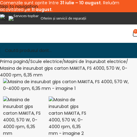
Comenzile sunt oprite între
31 iulie – 10 august
. Reluăm
Skip to navigation
activitatea pe
11 august
.
Skip to main content
Oferim și servicii de reparații
0
Prima pagină
Scule electrice
Mașini de înșurubat electrice
Masina de insurubat gips carton MAKITA, FS 4000, 570 W, 0-
4000 rpm, 6,35 mm