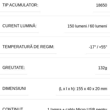
TIP ACUMULATOR:
18650
CURENT LUMINĂ:
150 lumeni / 60 lumeni
TEMPERATURĂ DE REGIM:
-17° / +55°
GREUTATE:
132g
DIMENSIUNI
(L x l x h): 155 x 40 x 20 mm
CONȚINUT
1 lampa + cablu Micro USB pentru