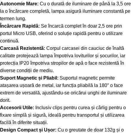
Autonomie Mare:
Cu o durată de iluminare de până la 3,5 ore
la o încărcare completă, lampa asigură iluminare constantă pe
termen lung.
Încărcare Rapidă:
Se încarcă complet în doar 2,5 ore prin
portul Micro USB, oferind o soluție rapidă pentru o utilizare
continuă.
Carcasă Rezistentă:
Corpul carcasei din cauciuc de înaltă
calitate protejează lampa împotriva loviturilor și șocurilor, iar
protecția IP20 împotriva stropilor de apă o face rezistentă în
diverse condiții de mediu.
Suport Magnetic și Pliabil:
Suportul magnetic permite
atașarea ușoară de metal, iar funcția pliabilă la 180° o face
extrem de versatilă, ajustându-se oricărui unghi de iluminare
dorit.
Accesorii Utile:
Inclusiv clips pentru curea și cârlig pentru o
fixare simplă și sigură, ideală pentru transportul și utilizarea
facilă în diferite situații.
Design Compact și Ușor:
Cu o greutate de doar 132g și o