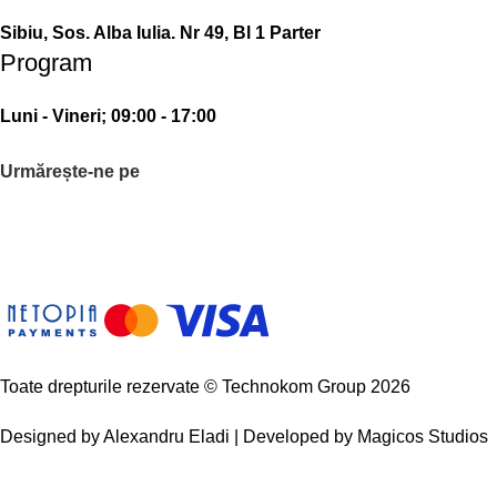
Sibiu, Sos. Alba Iulia. Nr 49, Bl 1 Parter
Program
Luni - Vineri; 09:00 - 17:00
Urmărește-ne pe
Toate drepturile rezervate © Technokom Group 2026
Designed by
Alexandru Eladi
| Developed by
Magicos Studios
Comenzile sunt oprite între
31 iulie – 10 august
. Reluăm
activitatea pe
11 august
.