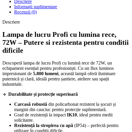
Descriere
Informații suplimentare
Recenzii (0)
Descriere
Lampa de lucru Profi cu lumina rece,
72W – Putere si rezistenta pentru conditii
dificile
Descoperă lampa de lucru Profi cu lumină rece de 72W, un
echipament esențial pentru profesioniști. Cu un flux luminos
impresionant de
5.800 lumeni
, această lampă oferă iluminare
puternică și clară, ideală pentru șantiere, ateliere sau spații
industriale.
🔹
Durabilitate și protecție superioară
Carcasă robustă
din policarbonat rezistent la șocuri și
margini din cauciuc pentru protecție suplimentară.
Grad de rezistență la impact
IK10
, ideal pentru medii
solicitante.
Rezistență la stropirea cu apă
(IP54) – perfectă pentru
utilizare în condiții dificile.