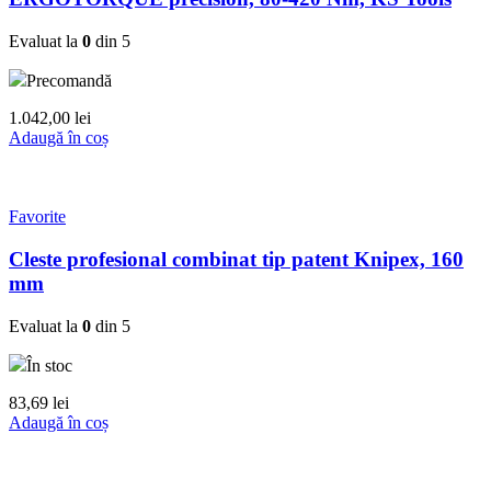
Evaluat la
0
din 5
Precomandă
1.042,00
lei
Adaugă în coș
Favorite
Cleste profesional combinat tip patent Knipex, 160
mm
Evaluat la
0
din 5
În stoc
83,69
lei
Adaugă în coș