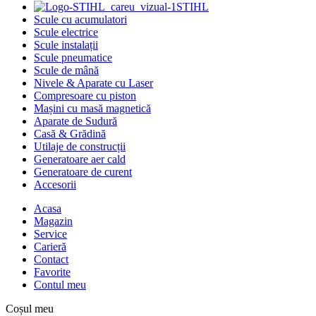
STIHL
Scule cu acumulatori
Scule electrice
Scule instalații
Scule pneumatice
Scule de mână
Nivele & Aparate cu Laser
Compresoare cu piston
Mașini cu masă magnetică
Aparate de Sudură
Casă & Grădină
Utilaje de construcții
Generatoare aer cald
Generatoare de curent
Accesorii
Acasa
Magazin
Service
Carieră
Contact
Favorite
Contul meu
Coșul meu