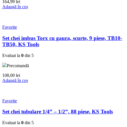
164,99
lei
Adaugă în coș
Favorite
Set chei imbus Torx cu gaura, scurte, 9 piese, TB10-
TB50, KS Tools
Evaluat la
0
din 5
Precomandă
108,00
lei
Adaugă în coș
Favorite
Set chei tubulare 1/4” – 1/2”, 88 piese, KS Tools
Evaluat la
0
din 5