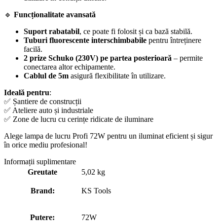
🔹
Funcționalitate avansată
Suport rabatabil
, ce poate fi folosit și ca bază stabilă.
Tuburi fluorescente interschimbabile
pentru întreținere
facilă.
2 prize Schuko (230V) pe partea posterioară
– permite
conectarea altor echipamente.
Cablul de 5m
asigură flexibilitate în utilizare.
Ideală pentru
:
✅ Șantiere de construcții
✅ Ateliere auto și industriale
✅ Zone de lucru cu cerințe ridicate de iluminare
Alege lampa de lucru Profi 72W pentru un iluminat eficient și sigur
în orice mediu profesional!
Informații suplimentare
Greutate
5,02 kg
Brand:
KS Tools
Putere:
72W