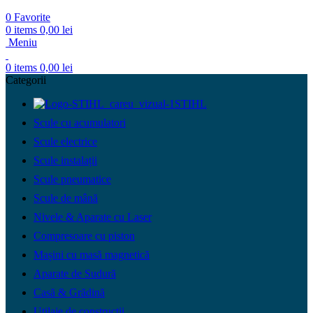
0
Favorite
0
items
0,00
lei
Meniu
0
items
0,00
lei
Categorii
STIHL
Scule cu acumulatori
Scule electrice
Scule instalații
Scule pneumatice
Scule de mână
Nivele & Aparate cu Laser
Compresoare cu piston
Mașini cu masă magnetică
Aparate de Sudură
Casă & Grădină
Utilaje de construcții