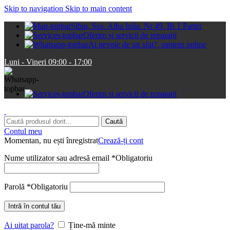
Skip to navigation
Skip to main content
Sibiu, Sos. Alba Iulia. Nr 49, Bl 1 Parter
Oferim și servicii de reparații
Ai nevoie de un sfat?, suntem online
Luni - Vineri 09:00 - 17:00
Oferim și servicii de reparații
Caută
Contul meu
Momentan, nu ești înregistrat
Crează-ți cont
Nume utilizator sau adresă email
*
Obligatoriu
Parolă
*
Obligatoriu
Intră în contul tău
Ai uitat parola?
Ține-mă minte