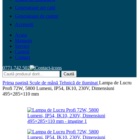
Generatoare aer cald
Generatoare de curent
Accesorii
Acasa
Magazin
Service
Carieră
Contact
0771.742.502
Caută
Prima pagină
Scule de mână
Tehnică de iluminat
Lampa de Lucru
Profi 72W, 5800 Lumeni, IP54, IK10, 230V, Dimensiuni
495×285×110 mm