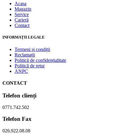
Acasa
Magazin
Service
Carieră
Contact
INFORMAȚII LEGALE
Termeni și condiții
Reclamații
Politică de confidențialitate
Politică de retur
ANPC
CONTACT
Telefon clienți
0771.742.502
Telefon Fax
026.922.08.08