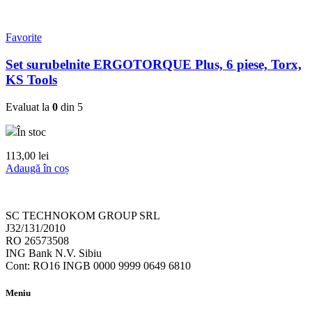
Favorite
Set surubelnite ERGOTORQUE Plus, 6 piese, Torx,
KS Tools
Evaluat la
0
din 5
În stoc
113,00
lei
Adaugă în coș
SC TECHNOKOM GROUP SRL
J32/131/2010
RO 26573508
ING Bank N.V. Sibiu
Cont: RO16 INGB 0000 9999 0649 6810
Meniu