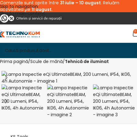
Comenzile sunt oprite între
31 iulie – 10 august
. Reluăm
Skip to navigation
activitatea pe
11 august
.
Skip to main content
Oferim și servicii de reparații
0
Prima pagină
Scule de mână
Tehnică de iluminat
KS Tools