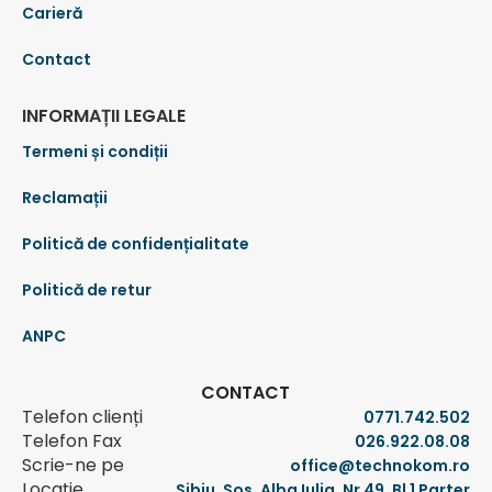
Carieră
Contact
INFORMAȚII LEGALE
Termeni și condiții
Reclamații
Politică de confidențialitate
Politică de retur
ANPC
CONTACT
Telefon clienți
0771.742.502
Telefon Fax
026.922.08.08
Scrie-ne pe
office@technokom.ro
Locație
Sibiu, Sos. Alba Iulia. Nr 49, Bl 1 Parter