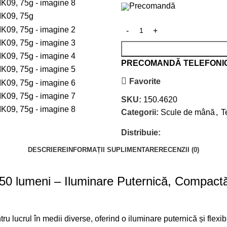
Precomandă
PRECOMANDĂ TELEFONI
Favorite
SKU:
150.4620
Categorii:
Scule de mână
,
T
Distribuie:
DESCRIERE
INFORMAȚII SUPLIMENTARE
RECENZII (0)
 lumeni – Iluminare Puternică, Compactă 
ucrul în medii diverse, oferind o iluminare puternică și flexibi