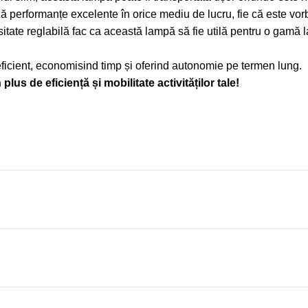
ză performanțe excelente în orice mediu de lucru, fie că este v
tate reglabilă fac ca această lampă să fie utilă pentru o gamă lar
ficient, economisind timp și oferind autonomie pe termen lung.
de eficiență și mobilitate activităților tale!