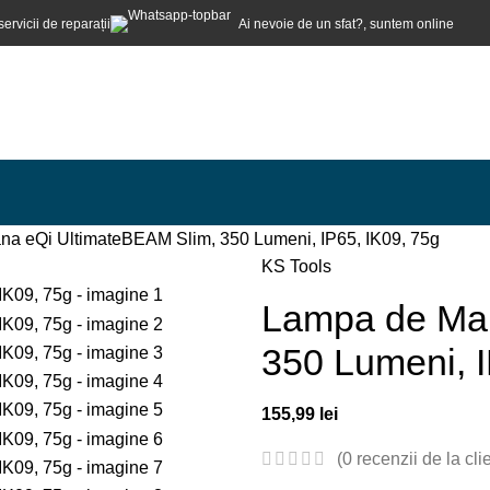
servicii de reparații
Ai nevoie de un sfat?, suntem online
a eQi UltimateBEAM Slim, 350 Lumeni, IP65, IK09, 75g
KS Tools
Lampa de Man
350 Lumeni, I
155,99
lei
(
0
recenzii de la clie