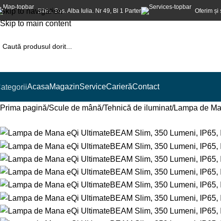
Skip to navigation
Sibiu, Sos. Alba Iulia. Nr 49, Bl 1 Parter
Oferim și 
Skip to main content
Acasa
Magazin
Service
Carieră
Contact
ategorii
Prima pagină
Scule de mână
Tehnică de iluminat
Lampa de Man