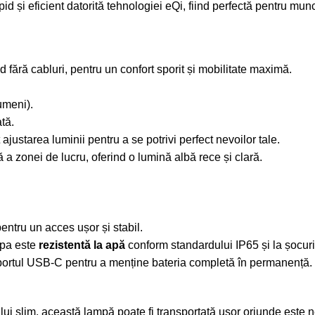
și eficient datorită tehnologiei eQi, fiind perfectă pentru muncă
fără cabluri, pentru un confort sporit și mobilitate maximă.
umeni).
tă.
 ajustarea luminii pentru a se potrivi perfect nevoilor tale.
a zonei de lucru, oferind o lumină albă rece și clară.
entru un acces ușor și stabil.
ampa este
rezistentă la apă
conform standardului IP65 și la șocur
portul USB-C pentru a menține bateria completă în permanență.
ui slim, această lampă poate fi transportată ușor oriunde este 