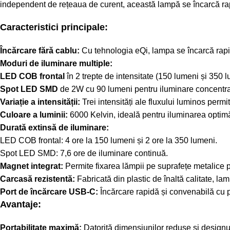
independent de rețeaua de curent, această lampă se încarcă rapid 
Caracteristici principale:
Încărcare fără cablu:
Cu tehnologia eQi, lampa se încarcă rapid 
Moduri de iluminare multiple:
LED COB frontal
în 2 trepte de intensitate (150 lumeni și 350 l
Spot LED SMD
de 2W cu 90 lumeni pentru iluminare concentra
Variație a intensității:
Trei intensități ale fluxului luminos permit
Culoare a luminii:
6000 Kelvin, ideală pentru iluminarea optimă 
Durată extinsă de iluminare:
LED COB frontal: 4 ore la 150 lumeni și 2 ore la 350 lumeni.
Spot LED SMD: 7,6 ore de iluminare continuă.
Magnet integrat:
Permite fixarea lămpii pe suprafețe metalice p
Carcasă rezistentă:
Fabricată din plastic de înaltă calitate, l
Port de încărcare USB-C:
Încărcare rapidă și convenabilă cu 
Avantaje:
Portabilitate maximă:
Datorită dimensiunilor reduse și designul