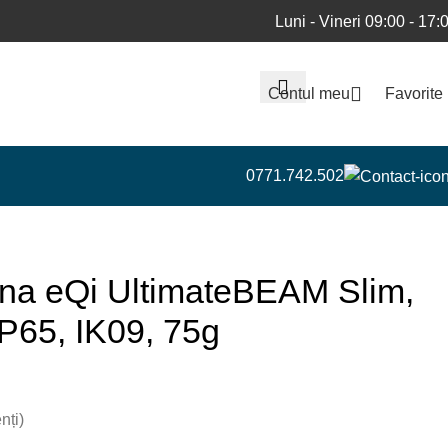
Luni - Vineri 09:00 - 17:
Contul meu
Favorite
0771.742.502
a eQi UltimateBEAM Slim,
P65, IK09, 75g
nți)