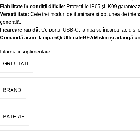
Fiabilitate în condiții dificile:
Protecțiile IP65 și IK09 garantea
Versatilitate:
Cele trei moduri de iluminare și opțiunea de intensi
generală.
Încarcare rapidă:
Cu portul USB-C, lampa se încarcă rapid și e
Comandă acum lampa eQi UltimateBEAM slim și adaugă un plus 
Informații suplimentare
GREUTATE
BRAND:
BATERIE: