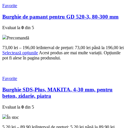
Favorite
Burghie de pamant pentru GD 520-3, 80-300 mm
Evaluat la
0
din 5
Precomandă
73,00
lei
–
196,00
lei
Interval de prețuri: 73,00 lei până la 196,00 lei
Selectează opțiunile
Acest produs are mai multe variații. Opțiunile
pot fi alese în pagina produsului.
Favorite
Burghie SDS-Plus, MAKITA, 4-30 mm, pentru
beton, zidarie, piatra
Evaluat la
0
din 5
În stoc
5,20
lei
–
89,90
lei
Interval de prețuri: 5,20 lei până la 89,90 lei