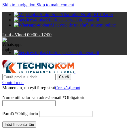
Skip to navigation
Skip to main content
Sibiu, Sos. Alba Iulia. Nr 49, Bl 1 Parter
Oferim și servicii de reparații
Ai nevoie de un sfat?, suntem online
Luni - Vineri 09:00 - 17:00
Oferim și servicii de reparații
Caută
Contul meu
Momentan, nu ești înregistrat
Crează-ți cont
Nume utilizator sau adresă email
*
Obligatoriu
Parolă
*
Obligatoriu
Intră în contul tău