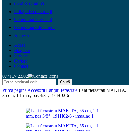
Casă & Grădină
Utilaje de construcții
Generatoare aer cald
Generatoare de curent
Accesorii
Acasa
Magazin
Service
Carieră
Contact
0771.742.502
Caută
Prima pagină
Accesorii
Lanțuri ferăstraie
Lant fierastrau MAKITA,
35 cm, 1.1 mm, pas 3/8″, 191H02-6