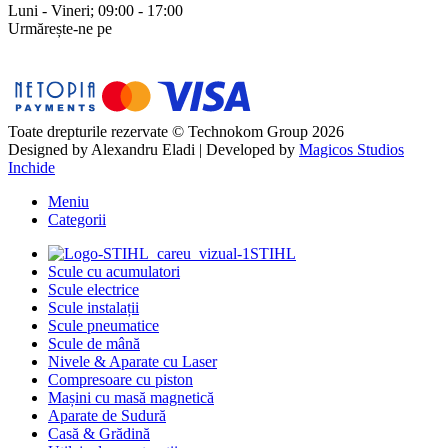
Luni - Vineri; 09:00 - 17:00
Urmărește-ne pe
Toate drepturile rezervate © Technokom Group 2026
Designed by
Alexandru Eladi
| Developed by
Magicos Studios
Inchide
Meniu
Categorii
STIHL
Scule cu acumulatori
Scule electrice
Scule instalații
Scule pneumatice
Scule de mână
Nivele & Aparate cu Laser
Compresoare cu piston
Mașini cu masă magnetică
Aparate de Sudură
Casă & Grădină