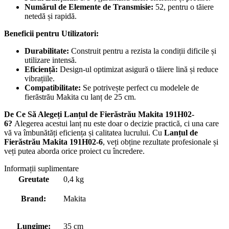
Numărul de Elemente de Transmisie:
52, pentru o tăiere
netedă și rapidă.
Beneficii pentru Utilizatori:
Durabilitate:
Construit pentru a rezista la condiții dificile și
utilizare intensă.
Eficiență:
Design-ul optimizat asigură o tăiere lină și reduce
vibrațiile.
Compatibilitate:
Se potrivește perfect cu modelele de
fierăstrău Makita cu lanț de 25 cm.
De Ce Să Alegeți Lanțul de Fierăstrău Makita 191H02-
6?
Alegerea acestui lanț nu este doar o decizie practică, ci una care
vă va îmbunătăți eficiența și calitatea lucrului. Cu
Lanțul de
Fierăstrău Makita 191H02-6
, veți obține rezultate profesionale și
veți putea aborda orice proiect cu încredere.
Informații suplimentare
Greutate
0,4 kg
Brand:
Makita
Lungime:
35 cm