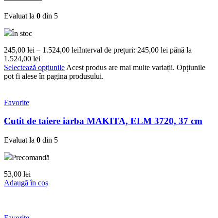
Evaluat la
0
din 5
În stoc
245,00
lei
–
1.524,00
lei
Interval de prețuri: 245,00 lei până la
1.524,00 lei
Selectează opțiunile
Acest produs are mai multe variații. Opțiunile
pot fi alese în pagina produsului.
Favorite
Cutit de taiere iarba MAKITA, ELM 3720, 37 cm
Evaluat la
0
din 5
Precomandă
53,00
lei
Adaugă în coș
Favorite