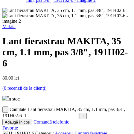
Makita
Lant fierastrau MAKITA, 35
cm, 1.1 mm, pas 3/8″, 191H02-
6
80,00
lei
(
0
recenzii de la clienți)
În stoc
Cantitate Lant fierastrau MAKITA, 35 cm, 1.1 mm, pas 3/8″,
191H02-6
Comandă telefonic
Adaugă în coș
Favorite
SKU:
191H02-6
Categorii:
Accesorii
,
Lanțuri ferăstraie