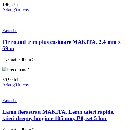
196,57
lei
Adaugă în coș
Favorite
Fir round trim plus cositoare MAKITA, 2,4 mm x
69 m
Evaluat la
0
din 5
Precomandă
59,90
lei
Adaugă în coș
Favorite
Lama fierastrau MAKITA, Lemn taieri rapide,
taieri drepte, lungime 105 mm, B8, set 5 buc
Evaluat la
0
din 5