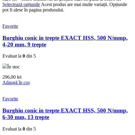
Selectează opțiunile
Acest produs are mai multe variații. Opțiunile
pot fi alese în pagina produsului.
Favorite
Burghiu conic in trepte EXACT HSS, 500 N/mmp,
4-20 mm, 9 trepte
Evaluat la
0
din 5
În stoc
296,00
lei
Adaugă în coș
Favorite
Burghiu conic in trepte EXACT HSS, 500 N/mmp,
6-30 mm, 13 trepte
Evaluat la
0
din 5