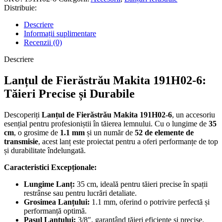
Distribuie:
Descriere
Informații suplimentare
Recenzii (0)
Descriere
Lanțul de Fierăstrău Makita 191H02-6:
Tăieri Precise și Durabile
Descoperiți
Lanțul de Fierăstrău Makita 191H02-6
, un accesoriu
esențial pentru profesioniștii în tăierea lemnului. Cu o lungime de
35
cm
, o grosime de
1.1 mm
și un număr de
52 de elemente de
transmisie
, acest lanț este proiectat pentru a oferi performanțe de top
și durabilitate îndelungată.
Caracteristici Excepționale:
Lungime Lanț:
35 cm, ideală pentru tăieri precise în spații
restrânse sau pentru lucrări detaliate.
Grosimea Lanțului:
1.1 mm, oferind o potrivire perfectă și
performanță optimă.
Pasul Lanțului:
3/8″, garantând tăieri eficiente și precise.