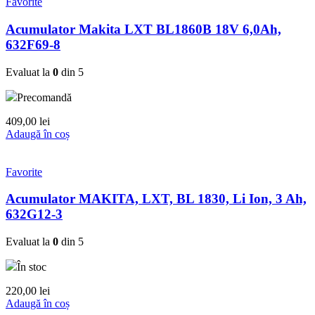
Favorite
Acumulator Makita LXT BL1860B 18V 6,0Ah,
632F69-8
Evaluat la
0
din 5
Precomandă
409,00
lei
Adaugă în coș
Favorite
Acumulator MAKITA, LXT, BL 1830, Li Ion, 3 Ah,
632G12-3
Evaluat la
0
din 5
În stoc
220,00
lei
Adaugă în coș