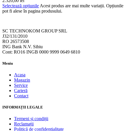
2.320,00 lei
Selectează opțiunile
Acest produs are mai multe variații. Opțiunile
pot fi alese în pagina produsului.
SC TECHNOKOM GROUP SRL
J32/131/2010
RO 26573508
ING Bank N.V. Sibiu
Cont: RO16 INGB 0000 9999 0649 6810
Meniu
Acasa
Magazin
Service
Carieră
Contact
INFORMAȚII LEGALE
Termeni și condiții
Reclamații
Politică de confidențialitate