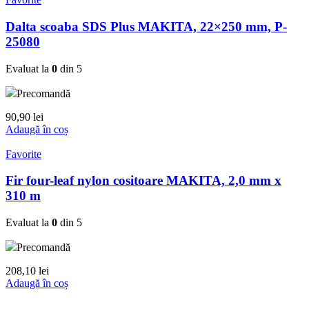
Dalta scoaba SDS Plus MAKITA, 22×250 mm, P-
25080
Evaluat la
0
din 5
Precomandă
90,90
lei
Adaugă în coș
Favorite
Fir four-leaf nylon cositoare MAKITA, 2,0 mm x
310 m
Evaluat la
0
din 5
Precomandă
208,10
lei
Adaugă în coș