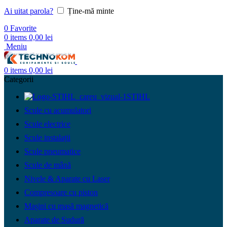
Ai uitat parola?
Ține-mă minte
0
Favorite
0
items
0,00
lei
Meniu
0
items
0,00
lei
Categorii
STIHL
Scule cu acumulatori
Scule electrice
Scule instalații
Scule pneumatice
Scule de mână
Nivele & Aparate cu Laser
Compresoare cu piston
Mașini cu masă magnetică
Aparate de Sudură