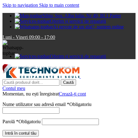
Skip to navigation
Skip to main content
Sibiu, Sos. Alba Iulia. Nr 49, Bl 1 Parter
Oferim și servicii de reparații
Ai nevoie de un sfat?, suntem online
Luni - Vineri 09:00 - 17:00
Oferim și servicii de reparații
Caută
Contul meu
Momentan, nu ești înregistrat
Crează-ți cont
Nume utilizator sau adresă email
*
Obligatoriu
Parolă
*
Obligatoriu
Intră în contul tău