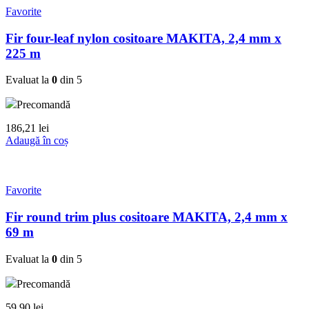
Favorite
Fir four-leaf nylon cositoare MAKITA, 2,4 mm x
225 m
Evaluat la
0
din 5
Precomandă
186,21
lei
Adaugă în coș
Favorite
Fir round trim plus cositoare MAKITA, 2,4 mm x
69 m
Evaluat la
0
din 5
Precomandă
59,90
lei