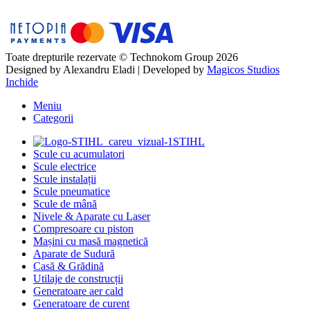
Toate drepturile rezervate © Technokom Group 2026
Designed by
Alexandru Eladi
| Developed by
Magicos Studios
Inchide
Meniu
Categorii
STIHL
Scule cu acumulatori
Scule electrice
Scule instalații
Scule pneumatice
Scule de mână
Nivele & Aparate cu Laser
Compresoare cu piston
Mașini cu masă magnetică
Aparate de Sudură
Casă & Grădină
Utilaje de construcții
Generatoare aer cald
Generatoare de curent