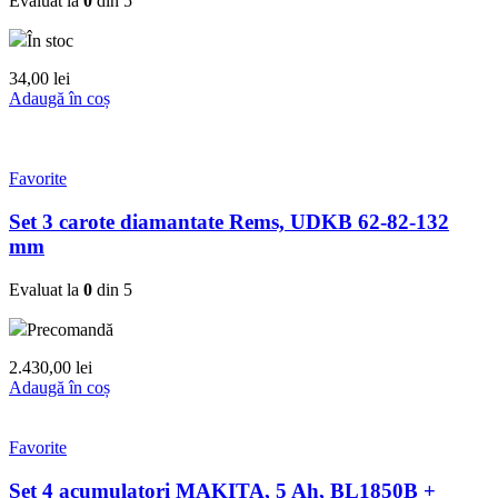
Evaluat la
0
din 5
În stoc
34,00
lei
Adaugă în coș
Favorite
Set 3 carote diamantate Rems, UDKB 62-82-132
mm
Evaluat la
0
din 5
Precomandă
2.430,00
lei
Adaugă în coș
Favorite
Set 4 acumulatori MAKITA, 5 Ah, BL1850B +