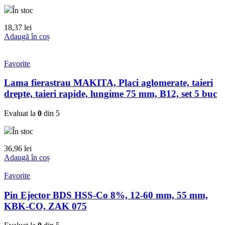
În stoc
18,37
lei
Adaugă în coș
Favorite
Lama fierastrau MAKITA, Placi aglomerate, taieri
drepte, taieri rapide, lungime 75 mm, B12, set 5 buc
Evaluat la
0
din 5
În stoc
36,96
lei
Adaugă în coș
Favorite
Pin Ejector BDS HSS-Co 8%, 12-60 mm, 55 mm,
KBK-CO, ZAK 075