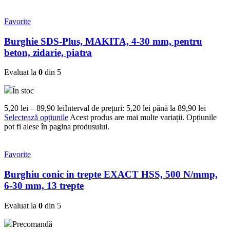
Favorite
Burghie SDS-Plus, MAKITA, 4-30 mm, pentru
beton, zidarie, piatra
Evaluat la
0
din 5
În stoc
5,20
lei
–
89,90
lei
Interval de prețuri: 5,20 lei până la 89,90 lei
Selectează opțiunile
Acest produs are mai multe variații. Opțiunile
pot fi alese în pagina produsului.
Favorite
Burghiu conic in trepte EXACT HSS, 500 N/mmp,
6-30 mm, 13 trepte
Evaluat la
0
din 5
Precomandă