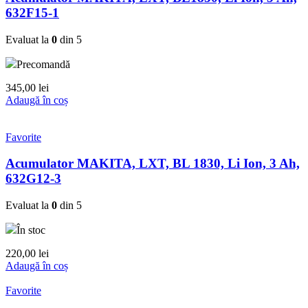
632F15-1
Evaluat la
0
din 5
Precomandă
345,00
lei
Adaugă în coș
Favorite
Acumulator MAKITA, LXT, BL 1830, Li Ion, 3 Ah,
632G12-3
Evaluat la
0
din 5
În stoc
220,00
lei
Adaugă în coș
Favorite