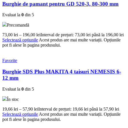
Burghie de pamant pentru GD 520-3, 80-300 mm
Evaluat la
0
din 5
Precomandă
73,00
lei
–
196,00
lei
Interval de prețuri: 73,00 lei până la 196,00 lei
Selectează opțiunile
Acest produs are mai multe variații. Opțiunile
pot fi alese în pagina produsului.
Favorite
Burghie SDS Plus MAKITA 4 taisuri NEMESIS 6-
12 mm
Evaluat la
0
din 5
În stoc
19,66
lei
–
57,90
lei
Interval de prețuri: 19,66 lei până la 57,90 lei
Selectează opțiunile
Acest produs are mai multe variații. Opțiunile
pot fi alese în pagina produsului.