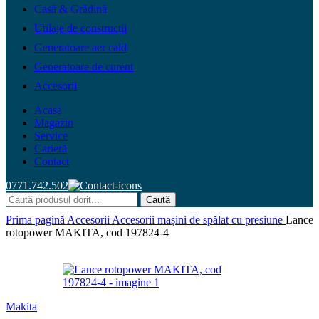
Casă & Grădină
Utilaje de construcții
Generatoare aer cald
Generatoare de curent
Accesorii
Acasa
Magazin
Service
Carieră
Contact
0771.742.502
Caută
Prima pagină
Accesorii
Accesorii mașini de spălat cu presiune
Lance
rotopower MAKITA, cod 197824-4
Makita