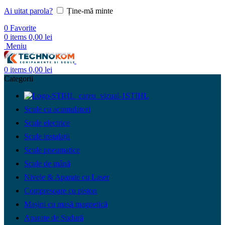
Ai uitat parola?
Ține-mă minte
0
Favorite
0
items
0,00
lei
Meniu
0
items
0,00
lei
Categorii
STIHL
Scule cu acumulatori
Scule electrice
Scule instalații
Scule pneumatice
Scule de mână
Nivele & Aparate cu Laser
Compresoare cu piston
Mașini cu masă magnetică
Aparate de Sudură