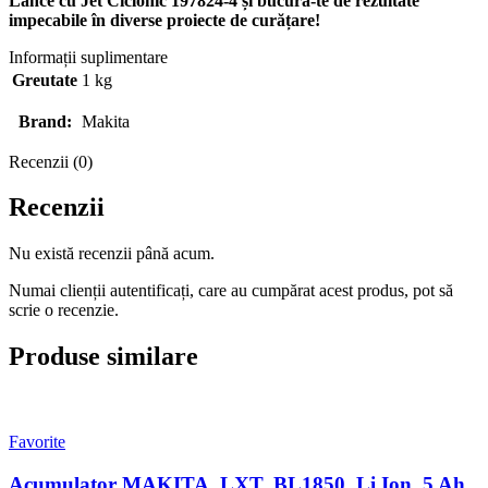
Lance cu Jet Ciclonic 197824-4 și bucură-te de rezultate
impecabile în diverse proiecte de curățare!
Informații suplimentare
Greutate
1 kg
Brand:
Makita
Recenzii (0)
Recenzii
Nu există recenzii până acum.
Numai clienții autentificați, care au cumpărat acest produs, pot să
scrie o recenzie.
Produse similare
Favorite
Acumulator MAKITA, LXT, BL1850, Li Ion, 5 Ah,