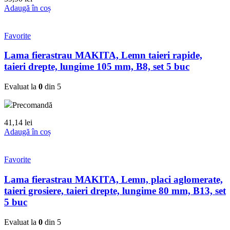
Adaugă în coș
Favorite
Lama fierastrau MAKITA, Lemn taieri rapide,
taieri drepte, lungime 105 mm, B8, set 5 buc
Evaluat la
0
din 5
Precomandă
41,14
lei
Adaugă în coș
Favorite
Lama fierastrau MAKITA, Lemn, placi aglomerate,
taieri grosiere, taieri drepte, lungime 80 mm, B13, set
5 buc
Evaluat la
0
din 5