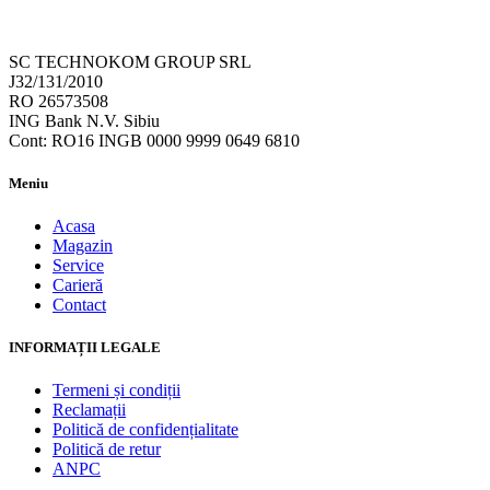
SC TECHNOKOM GROUP SRL
J32/131/2010
RO 26573508
ING Bank N.V. Sibiu
Cont: RO16 INGB 0000 9999 0649 6810
Meniu
Acasa
Magazin
Service
Carieră
Contact
INFORMAȚII LEGALE
Termeni și condiții
Reclamații
Politică de confidențialitate
Politică de retur
ANPC