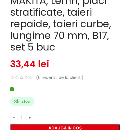
MAKITA, Lemn, placi
stratificate, taieri
repaide, taieri curbe,
lungime 70 mm, B17,
set 5 buc
33,44
lei
(
0
recenzii de la clienți)
În stoc
ADAUGĂ ÎN COȘ