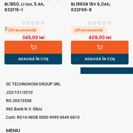
BL1850, Li Ion, 5 Ah,
BL1860B 18V 6,0Ah,
632F15-1
632F69-8
Precomandă
Precomandă
345,00
lei
409,00
lei
ADAUGĂ ÎN COȘ
ADAUGĂ ÎN COȘ
SC TECHNOKOM GROUP SRL
J32/131/2010
RO 26573508
ING Bank N.V. Sibiu
Cont: RO16 INGB 0000 9999 0649 6810
MENIU