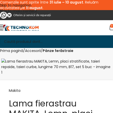
Comenzile sunt oprite între
31 iulie – 10 august
. Reluăm
Skip to navigation
activitatea pe
11 august
.
Skip to main content
Oferim și servicii de reparații
0
Prima pagină
Accesorii
Pânze ferăstraie
Makita
Lama fierastrau