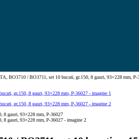
TA, BO3710 / BO3711, set 10 bucati, gr.150, 8 gauri, 93×228 mm, P