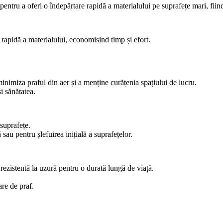
u a oferi o îndepărtare rapidă a materialului pe suprafețe mari, fiind id
 rapidă a materialului, economisind timp și efort.
minimiza praful din aer și a menține curățenia spațiului de lucru.
i sănătatea.
 suprafețe.
 sau pentru șlefuirea inițială a suprafețelor.
rezistentă la uzură pentru o durată lungă de viață.
re de praf.