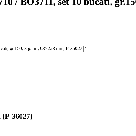
 / BO3711, set 10 bucati, gr.15
ati, gr.150, 8 gauri, 93×228 mm, P-36027
 (P-36027)