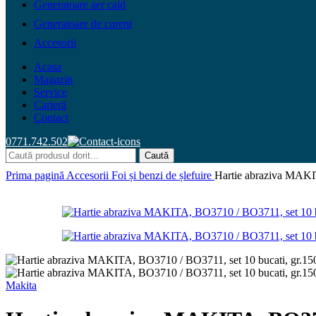
Generatoare aer cald
Generatoare de curent
Accesorii
Acasa
Magazin
Service
Carieră
Contact
0771.742.502
Caută
Prima pagină
Accesorii
Foi și benzi de șlefuire
Hartie abraziva MAKI
Makita