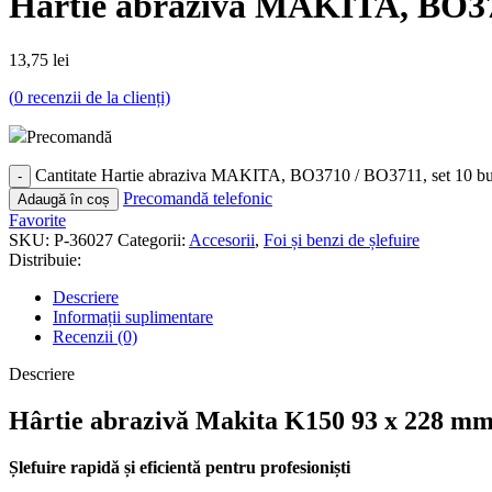
Hartie abraziva MAKITA, BO3710
13,75
lei
(
0
recenzii de la clienți)
Precomandă
Cantitate Hartie abraziva MAKITA, BO3710 / BO3711, set 10 buc
Precomandă telefonic
Adaugă în coș
Favorite
SKU:
P-36027
Categorii:
Accesorii
,
Foi și benzi de șlefuire
Distribuie:
Descriere
Informații suplimentare
Recenzii (0)
Descriere
Hârtie abrazivă Makita K150 93 x 228 mm
Șlefuire rapidă și eficientă pentru profesioniști