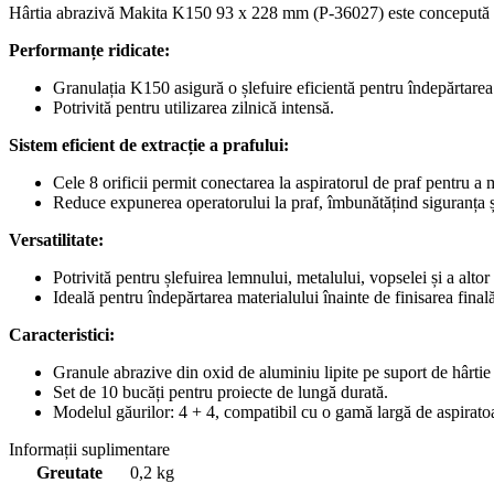
Hârtia abrazivă Makita K150 93 x 228 mm (P-36027) este concepută pentr
Performanțe ridicate:
Granulația K150 asigură o șlefuire eficientă pentru îndepărtarea
Potrivită pentru utilizarea zilnică intensă.
Sistem eficient de extracție a prafului:
Cele 8 orificii permit conectarea la aspiratorul de praf pentru a 
Reduce expunerea operatorului la praf, îmbunătățind siguranța ș
Versatilitate:
Potrivită pentru șlefuirea lemnului, metalului, vopselei și a altor
Ideală pentru îndepărtarea materialului înainte de finisarea finală
Caracteristici:
Granule abrazive din oxid de aluminiu lipite pe suport de hârtie 
Set de 10 bucăți pentru proiecte de lungă durată.
Modelul găurilor: 4 + 4, compatibil cu o gamă largă de aspiratoa
Informații suplimentare
Greutate
0,2 kg