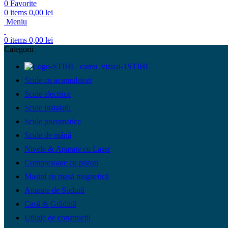
0
Favorite
0
items
0,00
lei
Meniu
0
items
0,00
lei
Categorii
STIHL
Scule cu acumulatori
Scule electrice
Scule instalații
Scule pneumatice
Scule de mână
Nivele & Aparate cu Laser
Compresoare cu piston
Mașini cu masă magnetică
Aparate de Sudură
Casă & Grădină
Utilaje de construcții