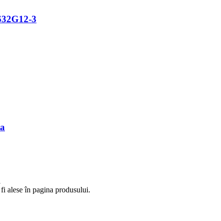
632G12-3
ta
i
fi alese în pagina produsului.