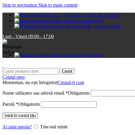
Skip to navigation
Skip to main content
Sibiu, Sos. Alba Iulia. Nr 49, Bl 1 Parter
Oferim și servicii de reparații
Ai nevoie de un sfat?, suntem online
Luni - Vineri 09:00 - 17:00
Oferim și servicii de reparații
Caută
Contul meu
Momentan, nu ești înregistrat
Crează-ți cont
Nume utilizator sau adresă email
*
Obligatoriu
Parolă
*
Obligatoriu
Intră în contul tău
Ai uitat parola?
Ține-mă minte