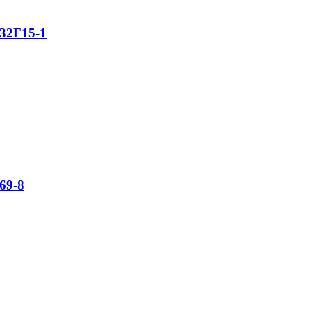
632F15-1
69-8