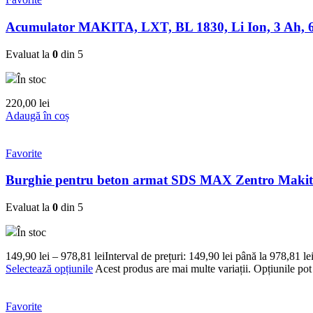
Acumulator MAKITA, LXT, BL 1830, Li Ion, 3 Ah, 
Evaluat la
0
din 5
În stoc
220,00
lei
Adaugă în coș
Favorite
Burghie pentru beton armat SDS MAX Zentro Maki
Evaluat la
0
din 5
În stoc
149,90
lei
–
978,81
lei
Interval de prețuri: 149,90 lei până la 978,81 le
Selectează opțiunile
Acest produs are mai multe variații. Opțiunile pot 
Favorite