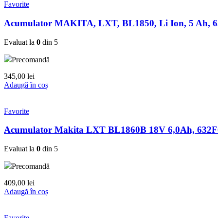
Favorite
Acumulator MAKITA, LXT, BL1850, Li Ion, 5 Ah, 
Evaluat la
0
din 5
Precomandă
345,00
lei
Adaugă în coș
Favorite
Acumulator Makita LXT BL1860B 18V 6,0Ah, 632F
Evaluat la
0
din 5
Precomandă
409,00
lei
Adaugă în coș
Favorite