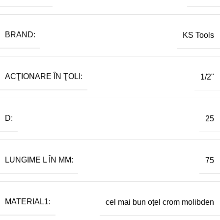
BRAND:
KS Tools
ACŢIONARE ÎN ŢOLI:
1/2"
D:
25
LUNGIME L ÎN MM:
75
MATERIAL1:
cel mai bun oțel crom molibden