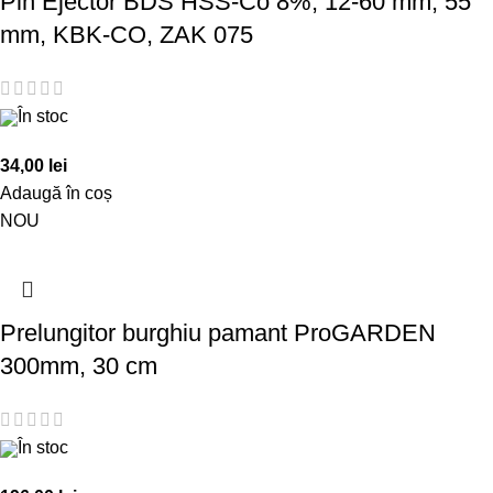
Pin Ejector BDS HSS-Co 8%, 12-60 mm, 55
mm, KBK-CO, ZAK 075
În stoc
34,00
lei
Adaugă în coș
NOU
Prelungitor burghiu pamant ProGARDEN
300mm, 30 cm
În stoc