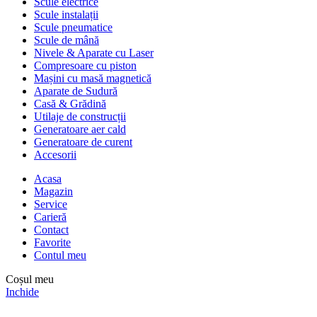
Scule electrice
Scule instalații
Scule pneumatice
Scule de mână
Nivele & Aparate cu Laser
Compresoare cu piston
Mașini cu masă magnetică
Aparate de Sudură
Casă & Grădină
Utilaje de construcții
Generatoare aer cald
Generatoare de curent
Accesorii
Acasa
Magazin
Service
Carieră
Contact
Favorite
Contul meu
Coșul meu
Inchide
Comenzile sunt oprite între
31 iulie – 10 august
. Reluăm activitatea