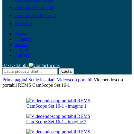
Generatoare aer cald
Generatoare de curent
Accesorii
Acasa
Magazin
Service
Carieră
Contact
0771.742.502
Caută
Prima pagină
Scule instalații
Videoscop portabil
Videoendoscop
portabil REMS CamScope Set 16-1