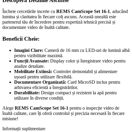
Descoperă Detaliile Ascunse
Încheie cercetările incerte cu
REMS CamScope Set 16-1
, aducând
lumina și claritatea în fiecare colț ascuns. Această unealtă este
partenerul tău de încredere pentru expertiză tehnică precisă și
documentare video de înaltă calitate.
Beneficii Cheie:
Imagini Clare:
Cameră de 16 mm cu LED-uri de lumină albă
pentru vizibilitate maximă.
Funcții Avansate:
Display color și înregistrare video pentru
analize detaliate.
Mobilitate Extinsă:
Controler demontabil și alimentare
ușoară pentru utilizare flexibilă.
Documentare Organizată:
Card MicroSD inclus pentru
arhivarea eficientă a înregistrărilor.
Durabilitate:
Design compact și rezistent la apă pentru
utilizare în diverse condiții.
Alege
REMS CamScope Set 16-1
pentru o inspecție video de
înaltă calitate, care îți oferă controlul și precizia necesară în fiecare
misiune!
Informații suplimentare