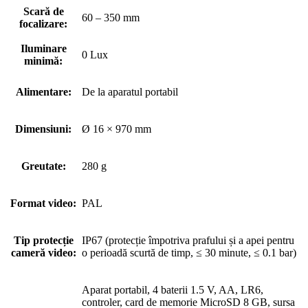
Scară de
60 – 350 mm
focalizare:
Iluminare
0 Lux
minimă:
Alimentare:
De la aparatul portabil
Dimensiuni:
Ø 16 × 970 mm
Greutate:
280 g
Format video:
PAL
Tip protecție
IP67 (protecție împotriva prafului și a apei pentru
cameră video:
o perioadă scurtă de timp, ≤ 30 minute, ≤ 0.1 bar)
Aparat portabil, 4 baterii 1.5 V, AA, LR6,
controler, card de memorie MicroSD 8 GB, sursa