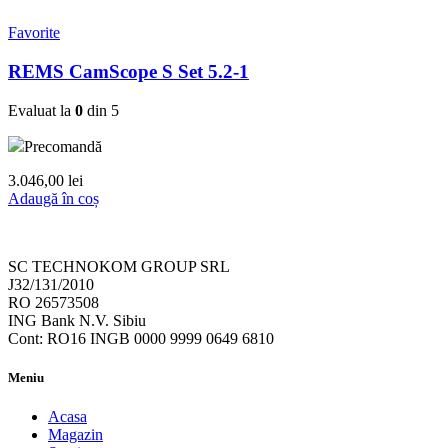
Favorite
REMS CamScope S Set 5.2-1
Evaluat la
0
din 5
Precomandă
3.046,00
lei
Adaugă în coș
SC TECHNOKOM GROUP SRL
J32/131/2010
RO 26573508
ING Bank N.V. Sibiu
Cont: RO16 INGB 0000 9999 0649 6810
Meniu
Acasa
Magazin