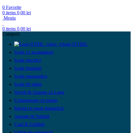
0
Favorite
0
items
0,00
lei
Meniu
0
items
0,00
lei
Categorii
STIHL
Scule cu acumulatori
Scule electrice
Scule instalații
Scule pneumatice
Scule de mână
Nivele & Aparate cu Laser
Compresoare cu piston
Mașini cu masă magnetică
Aparate de Sudură
Casă & Grădină
Utilaje de construcții