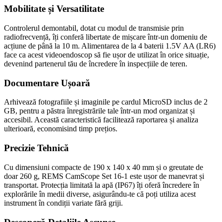
Mobilitate și Versatilitate
Controlerul demontabil, dotat cu modul de transmisie prin
radiofrecvență, îți conferă libertate de mișcare într-un domeniu de
acțiune de până la 10 m. Alimentarea de la 4 baterii 1.5V AA (LR6)
face ca acest videoendoscop să fie ușor de utilizat în orice situație,
devenind partenerul tău de încredere în inspecțiile de teren.
Documentare Ușoară
Arhivează fotografiile și imaginile pe cardul MicroSD inclus de 2
GB, pentru a păstra înregistrările tale într-un mod organizat și
accesibil. Această caracteristică facilitează raportarea și analiza
ulterioară, economisind timp prețios.
Precizie Tehnică
Cu dimensiuni compacte de 190 x 140 x 40 mm și o greutate de
doar 260 g, REMS CamScope Set 16-1 este ușor de manevrat și
transportat. Protecția limitată la apă (IP67) îți oferă încredere în
explorările în medii diverse, asigurându-te că poți utiliza acest
instrument în condiții variate fără griji.