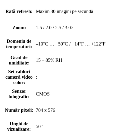
Rată refresh:
Maxim 30 imagini pe secundă
Zoom:
1.5 / 2.0 / 2.5 / 3.0×
Domeniu de
–10°C … +50°C / +14°F … +122°F
temperaturi:
Grad de
15 – 85% RH
umiditate:
Set cabluri
cameră video
:
color:
Senzor
CMOS
fotografic:
Număr pixeli:
704 x 576
Unghi de
50°
vizualizare: