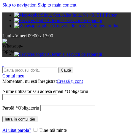
Skip to navigation
Skip to main content
Sibiu, Sos. Alba Iulia. Nr 49, Bl 1 Parter
Oferim și servicii de reparații
Ai nevoie de un sfat?, suntem online
Luni - Vineri 09:00 - 17:00
Oferim și servicii de reparații
Caută
Contul meu
Momentan, nu ești înregistrat
Crează-ți cont
Nume utilizator sau adresă email
*
Obligatoriu
Parolă
*
Obligatoriu
Intră în contul tău
Ai uitat parola?
Ține-mă minte