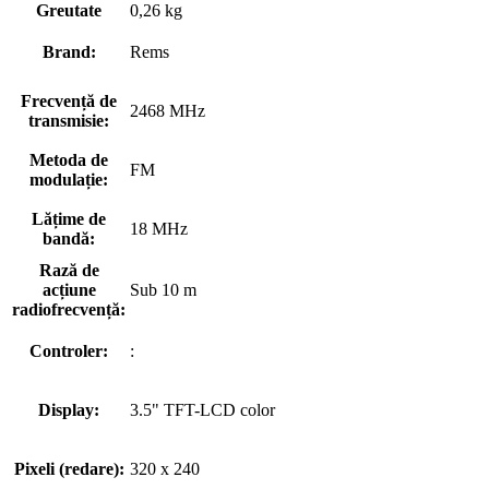
Greutate
0,26 kg
Brand:
Rems
Frecvență de
2468 MHz
transmisie:
Metoda de
FM
modulație:
Lățime de
18 MHz
bandă:
Rază de
acțiune
Sub 10 m
radiofrecvență:
Controler:
:
Display:
3.5" TFT-LCD color
Pixeli (redare):
320 x 240