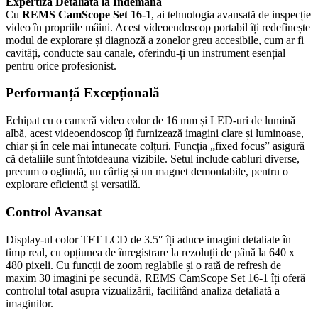
Expertiză Detaliată la Îndemână
Cu
REMS CamScope Set 16-1
, ai tehnologia avansată de inspecție
video în propriile mâini. Acest videoendoscop portabil îți redefinește
modul de explorare și diagnoză a zonelor greu accesibile, cum ar fi
cavități, conducte sau canale, oferindu-ți un instrument esențial
pentru orice profesionist.
Performanță Excepțională
Echipat cu o cameră video color de 16 mm și LED-uri de lumină
albă, acest videoendoscop îți furnizează imagini clare și luminoase,
chiar și în cele mai întunecate colțuri. Funcția „fixed focus” asigură
că detaliile sunt întotdeauna vizibile. Setul include cabluri diverse,
precum o oglindă, un cârlig și un magnet demontabile, pentru o
explorare eficientă și versatilă.
Control Avansat
Display-ul color TFT LCD de 3.5″ îți aduce imagini detaliate în
timp real, cu opțiunea de înregistrare la rezoluții de până la 640 x
480 pixeli. Cu funcții de zoom reglabile și o rată de refresh de
maxim 30 imagini pe secundă, REMS CamScope Set 16-1 îți oferă
controlul total asupra vizualizării, facilitând analiza detaliată a
imaginilor.