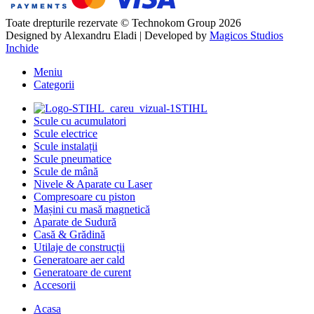
Toate drepturile rezervate © Technokom Group 2026
Designed by
Alexandru Eladi
| Developed by
Magicos Studios
Inchide
Meniu
Categorii
STIHL
Scule cu acumulatori
Scule electrice
Scule instalații
Scule pneumatice
Scule de mână
Nivele & Aparate cu Laser
Compresoare cu piston
Mașini cu masă magnetică
Aparate de Sudură
Casă & Grădină
Utilaje de construcții
Generatoare aer cald
Generatoare de curent
Accesorii
Acasa