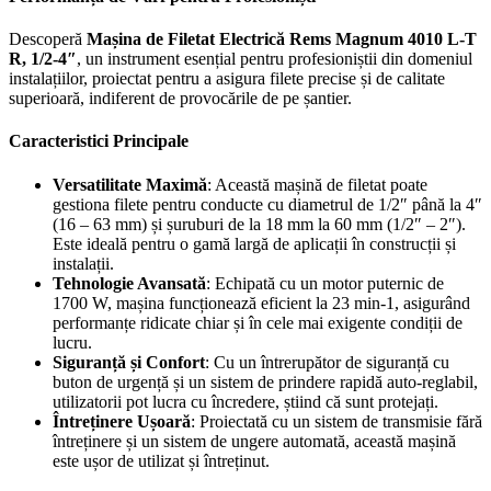
Descoperă
Mașina de Filetat Electrică Rems Magnum 4010 L-T
R, 1/2-4″
, un instrument esențial pentru profesioniștii din domeniul
instalațiilor, proiectat pentru a asigura filete precise și de calitate
superioară, indiferent de provocările de pe șantier.
Caracteristici Principale
Versatilitate Maximă
: Această mașină de filetat poate
gestiona filete pentru conducte cu diametrul de 1/2″ până la 4″
(16 – 63 mm) și șuruburi de la 18 mm la 60 mm (1/2″ – 2″).
Este ideală pentru o gamă largă de aplicații în construcții și
instalații.
Tehnologie Avansată
: Echipată cu un motor puternic de
1700 W, mașina funcționează eficient la 23 min-1, asigurând
performanțe ridicate chiar și în cele mai exigente condiții de
lucru.
Siguranță și Confort
: Cu un întrerupător de siguranță cu
buton de urgență și un sistem de prindere rapidă auto-reglabil,
utilizatorii pot lucra cu încredere, știind că sunt protejați.
Întreținere Ușoară
: Proiectată cu un sistem de transmisie fără
întreținere și un sistem de ungere automată, această mașină
este ușor de utilizat și întreținut.