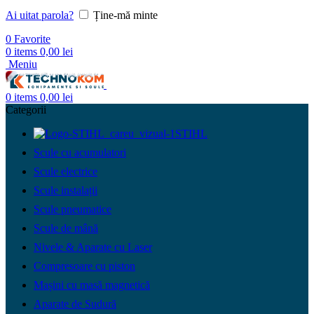
Ai uitat parola?
Ține-mă minte
0
Favorite
0
items
0,00
lei
Meniu
0
items
0,00
lei
Categorii
STIHL
Scule cu acumulatori
Scule electrice
Scule instalații
Scule pneumatice
Scule de mână
Nivele & Aparate cu Laser
Compresoare cu piston
Mașini cu masă magnetică
Aparate de Sudură