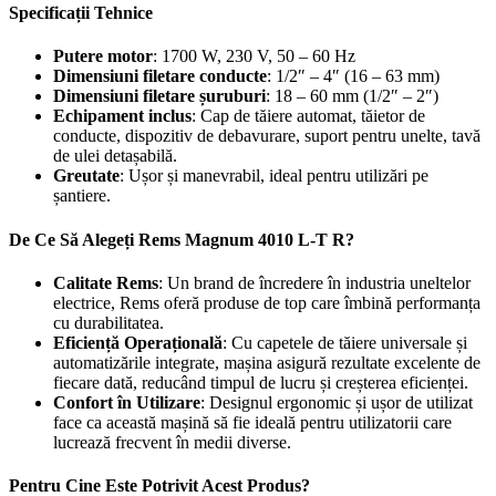
Specificații Tehnice
Putere motor
: 1700 W, 230 V, 50 – 60 Hz
Dimensiuni filetare conducte
: 1/2″ – 4″ (16 – 63 mm)
Dimensiuni filetare șuruburi
: 18 – 60 mm (1/2″ – 2″)
Echipament inclus
: Cap de tăiere automat, tăietor de
conducte, dispozitiv de debavurare, suport pentru unelte, tavă
de ulei detașabilă.
Greutate
: Ușor și manevrabil, ideal pentru utilizări pe
șantiere.
De Ce Să Alegeți Rems Magnum 4010 L-T R?
Calitate Rems
: Un brand de încredere în industria uneltelor
electrice, Rems oferă produse de top care îmbină performanța
cu durabilitatea.
Eficiență Operațională
: Cu capetele de tăiere universale și
automatizările integrate, mașina asigură rezultate excelente de
fiecare dată, reducând timpul de lucru și creșterea eficienței.
Confort în Utilizare
: Designul ergonomic și ușor de utilizat
face ca această mașină să fie ideală pentru utilizatorii care
lucrează frecvent în medii diverse.
Pentru Cine Este Potrivit Acest Produs?