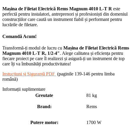
Mașina de Filetat Electrică Rems Magnum 4010 L-T R
este
perfectă pentru instalatori, antreprenori și profesioniști din domeniul
construcțiilor care caută un instrument fiabil și performant pentru
lucrările de filetare.
Comandă Acum!
Transformă-ți modul de lucru cu
Mașina de Filetat Electrică Rems
Magnum 4010 L-T R, 1/2-4″
. Alege calitatea și eficiența pentru
fiecare proiect pe care îl realizezi și asigură-ți un instrument de top
care îți va îmbunătăți productivitatea!
Instucțiuni și Siguranță PDF
(paginile 139-146 pentru limba
română)
Informații suplimentare
Greutate
81 kg
Brand:
Rems
Putere motor:
1700 W