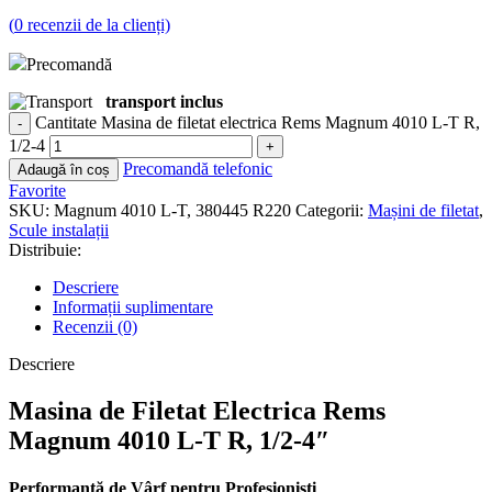
(
0
recenzii de la clienți)
Precomandă
transport inclus
Cantitate Masina de filetat electrica Rems Magnum 4010 L-T R,
1/2-4
Precomandă telefonic
Adaugă în coș
Favorite
SKU:
Magnum 4010 L-T, 380445 R220
Categorii:
Mașini de filetat
,
Scule instalații
Distribuie:
Descriere
Informații suplimentare
Recenzii (0)
Descriere
Masina de Filetat Electrica Rems
Magnum 4010 L-T R, 1/2-4″
Performanță de Vârf pentru Profesioniști