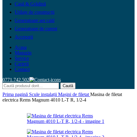
Casă & Grădină
Utilaje de construcții
Generatoare aer cald
Generatoare de curent
Accesorii
Acasa
Magazin
Service
Carieră
Contact
0771.742.502
Caută
Prima pagină
Scule instalații
Mașini de filetat
Masina de filetat
electrica Rems Magnum 4010 L-T R, 1/2-4