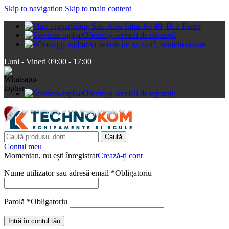
Skip to navigation
Skip to main content
Sibiu, Sos. Alba Iulia. Nr 49, Bl 1 Parter
Oferim și servicii de reparații
Ai nevoie de un sfat?, suntem online
Luni - Vineri 09:00 - 17:00
Oferim și servicii de reparații
Caută
Contul meu
Momentan, nu ești înregistrat
Crează-ți cont
Nume utilizator sau adresă email
*
Obligatoriu
Parolă
*
Obligatoriu
Intră în contul tău