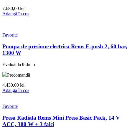
7.680,00
lei
Adaugă în coș
Favorite
Pompa de presiune electrica Rems E-push 2, 60 bar,
1300 W
Evaluat la
0
din 5
Precomandă
4.430,00
lei
Adaugă în coș
Favorite
Presa Radiala Rems Mini Press Basic Pack, 14 V
ACC, 380 W + 3 falci