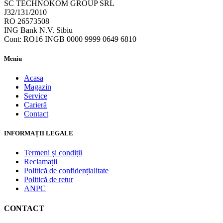
SC TECHNOKOM GROUP SRL
J32/131/2010
RO 26573508
ING Bank N.V. Sibiu
Cont: RO16 INGB 0000 9999 0649 6810
Meniu
Acasa
Magazin
Service
Carieră
Contact
INFORMAȚII LEGALE
Termeni și condiții
Reclamații
Politică de confidențialitate
Politică de retur
ANPC
CONTACT