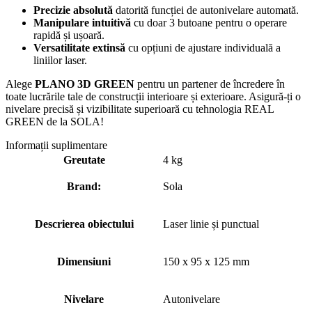
Precizie absolută
datorită funcției de autonivelare automată.
Manipulare intuitivă
cu doar 3 butoane pentru o operare
rapidă și ușoară.
Versatilitate extinsă
cu opțiuni de ajustare individuală a
liniilor laser.
Alege
PLANO 3D GREEN
pentru un partener de încredere în
toate lucrările tale de construcții interioare și exterioare. Asigură-ți o
nivelare precisă și vizibilitate superioară cu tehnologia REAL
GREEN de la SOLA!
Informații suplimentare
Greutate
4 kg
Brand:
Sola
Descrierea obiectului
Laser linie și punctual
Dimensiuni
150 x 95 x 125 mm
Nivelare
Autonivelare