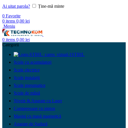
Ai uitat parola?
Ține-mă minte
0
Favorite
0
items
0,00
lei
Meniu
0
items
0,00
lei
Categorii
STIHL
Scule cu acumulatori
Scule electrice
Scule instalații
Scule pneumatice
Scule de mână
Nivele & Aparate cu Laser
Compresoare cu piston
Mașini cu masă magnetică
Aparate de Sudură