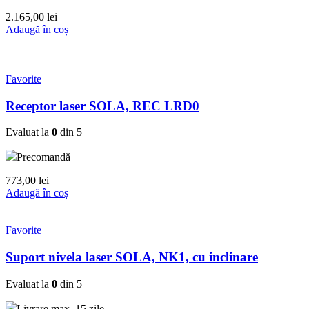
2.165,00
lei
Adaugă în coș
Favorite
Receptor laser SOLA, REC LRD0
Evaluat la
0
din 5
Precomandă
773,00
lei
Adaugă în coș
Favorite
Suport nivela laser SOLA, NK1, cu inclinare
Evaluat la
0
din 5
Livrare max. 15 zile