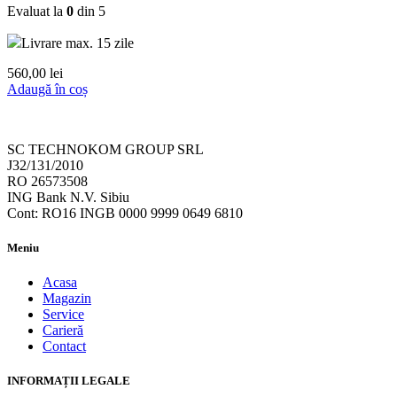
Evaluat la
0
din 5
Livrare max. 15 zile
560,00
lei
Adaugă în coș
SC TECHNOKOM GROUP SRL
J32/131/2010
RO 26573508
ING Bank N.V. Sibiu
Cont: RO16 INGB 0000 9999 0649 6810
Meniu
Acasa
Magazin
Service
Carieră
Contact
INFORMAȚII LEGALE