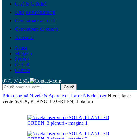
Casă & Grădină
Utilaje de construcții
Generatoare aer cald
Generatoare de curent
Accesorii
Acasa
Magazin
Service
Carieră
Contact
0771.742.502
Caută
Prima pagină
Nivele & Aparate cu Laser
Nivele laser
Nivela laser
verde SOLA, PLANO 3D GREEN, 3 planuri