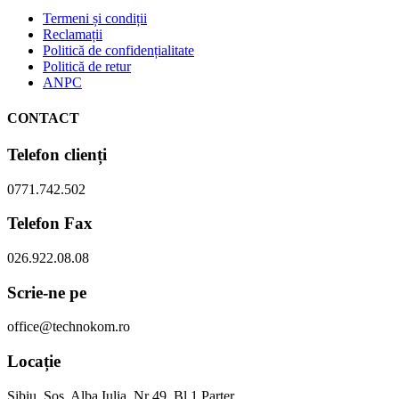
Termeni și condiții
Reclamații
Politică de confidențialitate
Politică de retur
ANPC
CONTACT
Telefon clienți
0771.742.502
Telefon Fax
026.922.08.08
Scrie-ne pe
office@technokom.ro
Locație
Sibiu, Sos. Alba Iulia. Nr 49, Bl 1 Parter