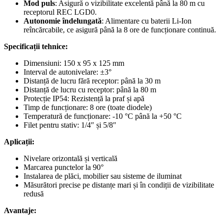
Mod puls
: Asigură o vizibilitate excelentă până la 80 m cu
receptorul REC LGD0.
Autonomie îndelungată
: Alimentare cu baterii Li-Ion
reîncărcabile, ce asigură până la 8 ore de funcționare continuă.
Specificații tehnice:
Dimensiuni: 150 x 95 x 125 mm
Interval de autonivelare: ±3°
Distanță de lucru fără receptor: până la 30 m
Distanță de lucru cu receptor: până la 80 m
Protecție IP54: Rezistență la praf și apă
Timp de funcționare: 8 ore (toate diodele)
Temperatură de funcționare: -10 °C până la +50 °C
Filet pentru stativ: 1/4″ și 5/8″
Aplicații:
Nivelare orizontală și verticală
Marcarea punctelor la 90°
Instalarea de plăci, mobilier sau sisteme de iluminat
Măsurători precise pe distanțe mari și în condiții de vizibilitate
redusă
Avantaje: