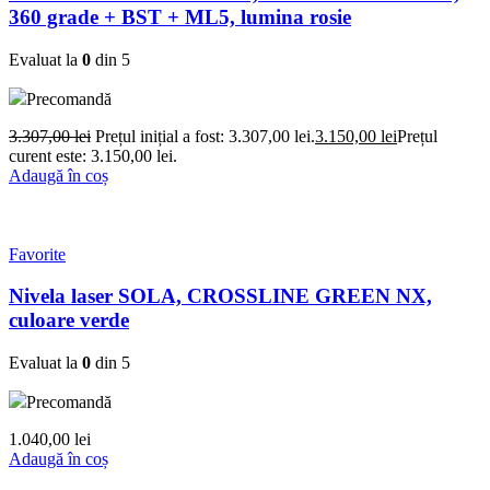
360 grade + BST + ML5, lumina rosie
Evaluat la
0
din 5
Precomandă
3.307,00
lei
Prețul inițial a fost: 3.307,00 lei.
3.150,00
lei
Prețul
curent este: 3.150,00 lei.
Adaugă în coș
Favorite
Nivela laser SOLA, CROSSLINE GREEN NX,
culoare verde
Evaluat la
0
din 5
Precomandă
1.040,00
lei
Adaugă în coș