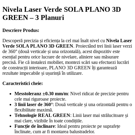
Nivela Laser Verde SOLA PLANO 3D
GREEN – 3 Planuri
Descriere Produs:
Descoperă precizia și eficiența la cel mai înalt nivel cu
Nivela Laser
Verde SOLA PLANO 3D GREEN
. Proiectând trei linii laser verzi
de 360° (două verticale și una orizontală), acest dispozitiv este
esențial pentru orice lucrare de nivelare, aliniere sau măsurare
precisă. Fie că instalezi mobilier, montezi scări sau efectuezi lucrări
de construcții interioare, PLANO 3D GREEN îți garantează
rezultate impecabile și ușurință în utilizare.
Caracteristici cheie:
Messtoleranz ±0.30 mm/m
: Nivel ridicat de precizie pentru
cele mai riguroase proiecte.
3 linii laser de 360°
: Două verticale și una orizontală pentru o
flexibilitate maximă.
Tehnologie REAL GREEN
: Linii laser mai strălucitoare și
mai clare, vizibile în toate condițiile.
Funcție de înclinare
: Ideal pentru proiecte pe suprafețe
înclinate, cum ar fi montarea balustradelor.