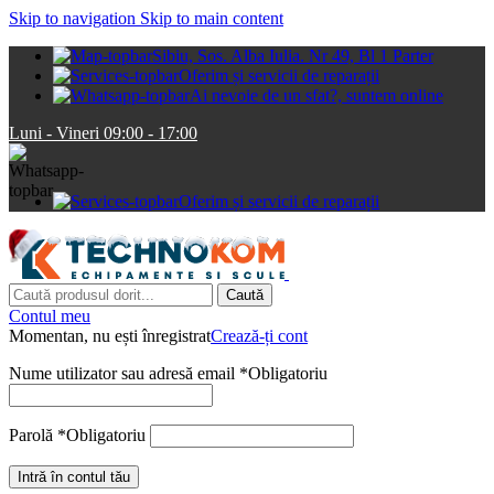
Skip to navigation
Skip to main content
Sibiu, Sos. Alba Iulia. Nr 49, Bl 1 Parter
Oferim și servicii de reparații
Ai nevoie de un sfat?, suntem online
Luni - Vineri 09:00 - 17:00
Oferim și servicii de reparații
Caută
Contul meu
Momentan, nu ești înregistrat
Crează-ți cont
Nume utilizator sau adresă email
*
Obligatoriu
Parolă
*
Obligatoriu
Intră în contul tău