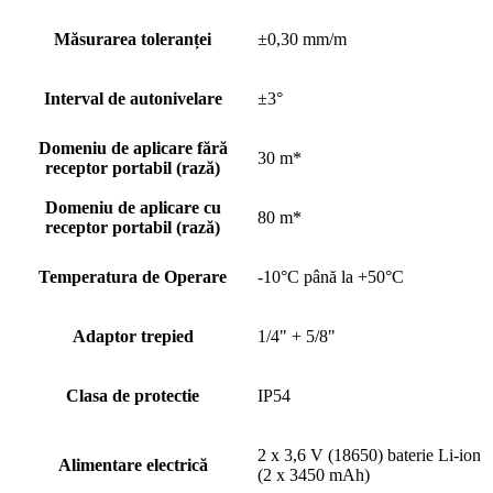
Măsurarea toleranței
±0,30 mm/m
Interval de autonivelare
±3°
Domeniu de aplicare fără
30 m*
receptor portabil (rază)
Domeniu de aplicare cu
80 m*
receptor portabil (rază)
Temperatura de Operare
-10°C până la +50°C
Adaptor trepied
1/4" + 5/8"
Clasa de protectie
IP54
2 x 3,6 V (18650) baterie Li-ion
Alimentare electrică
(2 x 3450 mAh)