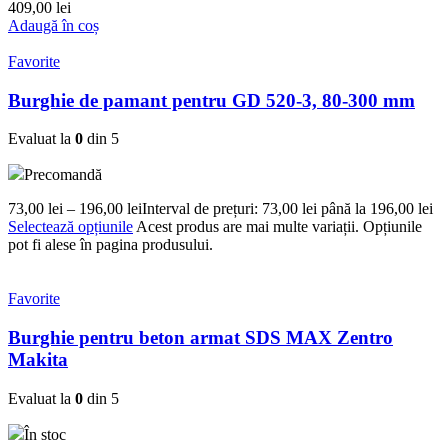
409,00
lei
Adaugă în coș
Favorite
Burghie de pamant pentru GD 520-3, 80-300 mm
Evaluat la
0
din 5
Precomandă
73,00
lei
–
196,00
lei
Interval de prețuri: 73,00 lei până la 196,00 lei
Selectează opțiunile
Acest produs are mai multe variații. Opțiunile
pot fi alese în pagina produsului.
Favorite
Burghie pentru beton armat SDS MAX Zentro
Makita
Evaluat la
0
din 5
În stoc