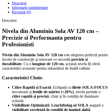
Descriere
Informații suplimentare
Recenzii (0)
Descriere
Nivela din Aluminiu Sola AV 120 cm –
Precizie si Performanta pentru
Profesionisti
Nivela din Aluminiu Sola AV 120 cm
este alegerea perfectă pentru
lucrări de construcție și renovare ce necesită
precizie și
durabilitate
. Cu o
lungime de 120 cm
, această nivela îți oferă
caracteristici avansate pentru măsurători de înaltă calitate.
Caracteristici Cheie:
Citire Rapidă și Exactă
: Echipată cu
libele SOLA-FOCUS
inovatoare și
lentile de mărire (+20%)
, nivela permite o
citire rapidă și precisă
, chiar și în condiții de iluminare
scăzută.
Vizibilitate Optimizată
:
Leuchtbelag-ul SOLA
asigură o
vizibilitate excelentă în condiții de lumină slabă
,