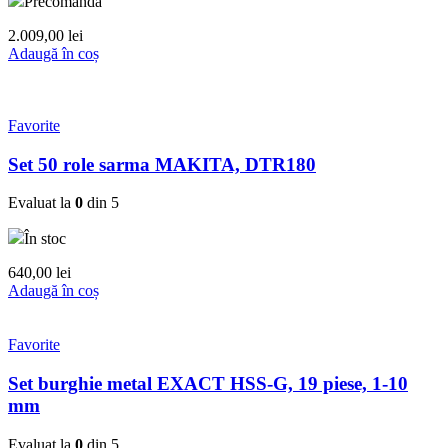
Precomandă
2.009,00
lei
Adaugă în coș
Favorite
Set 50 role sarma MAKITA, DTR180
Evaluat la
0
din 5
În stoc
640,00
lei
Adaugă în coș
Favorite
Set burghie metal EXACT HSS-G, 19 piese, 1-10
mm
Evaluat la
0
din 5