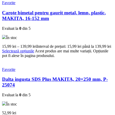
Favorite
Carote bimetal pentru gaurit metal, lemn, plastic,
MAKITA, 16-152 mm
Evaluat la
0
din 5
În stoc
15,99
lei
–
139,99
lei
Interval de prețuri: 15,99 lei până la 139,99 lei
Selectează opțiunile
Acest produs are mai multe variații. Opțiunile
pot fi alese în pagina produsului.
Favorite
Dalta ingusta SDS Plus MAKITA, 20×250 mm, P-
25074
Evaluat la
0
din 5
În stoc
52,99
lei