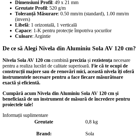
Dimensiuni Profil
: 49 x 21 mm
Greutate Profil
: 520 g/m
Toleranță Măsurare
: 0.50 mm/m (standard), 1.00 mm/m
(invers)
Libelă
: 1 orizontală, 1 verticală
Capace
: 1-K pentru protecție împotriva șocurilor
Culoare
: Argintie
De ce să Alegi Nivela din Aluminiu Sola AV 120 cm?
Nivela Sola AV 120 cm
combină
precizia
și
rezistența
necesare
pentru a realiza lucrări de calitate superioară.
Fie că te ocupi de
construcții majore sau de renovări mici, această nivela îți oferă
instrumentele necesare pentru a face fiecare măsurătoare
exactă și eficientă.
Cumpără acum Nivela din Aluminiu Sola AV 120 cm și
beneficiază de un instrument de măsură de încredere pentru
proiectele tale!
Informații suplimentare
Greutate
0,8 kg
Brand:
Sola