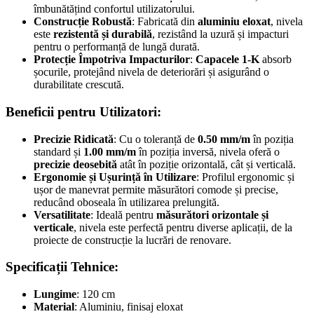
îmbunătățind confortul utilizatorului.
Construcție Robustă
: Fabricată din
aluminiu eloxat
, nivela
este
rezistentă și durabilă
, rezistând la uzură și impacturi
pentru o performanță de lungă durată.
Protecție Împotriva Impacturilor
:
Capacele 1-K
absorb
șocurile, protejând nivela de deteriorări și asigurând o
durabilitate crescută.
Beneficii pentru Utilizatori:
Precizie Ridicată
: Cu o toleranță de
0.50 mm/m
în poziția
standard și
1.00 mm/m
în poziția inversă, nivela oferă o
precizie deosebită
atât în poziție orizontală, cât și verticală.
Ergonomie și Ușurință în Utilizare
: Profilul ergonomic și
ușor de manevrat permite măsurători comode și precise,
reducând oboseala în utilizarea prelungită.
Versatilitate
: Ideală pentru
măsurători orizontale și
verticale
, nivela este perfectă pentru diverse aplicații, de la
proiecte de construcție la lucrări de renovare.
Specificații Tehnice:
Lungime
: 120 cm
Material
: Aluminiu, finisaj eloxat