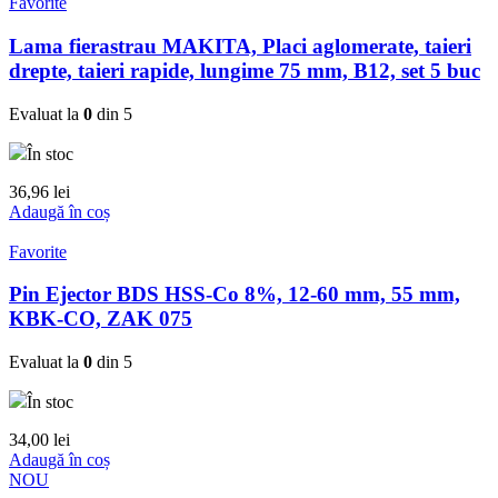
Favorite
Lama fierastrau MAKITA, Placi aglomerate, taieri
drepte, taieri rapide, lungime 75 mm, B12, set 5 buc
Evaluat la
0
din 5
În stoc
36,96
lei
Adaugă în coș
Favorite
Pin Ejector BDS HSS-Co 8%, 12-60 mm, 55 mm,
KBK-CO, ZAK 075
Evaluat la
0
din 5
În stoc
34,00
lei
Adaugă în coș
NOU