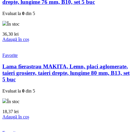
drepte, lungime 76 mm, B10, set 5 buc
Evaluat la
0
din 5
În stoc
36,30
lei
Adaugă în coș
Favorite
Lama fierastrau MAKITA, Lemn, placi aglomerate,
taieri grosiere, taieri drepte, lungime 80 mm, B13, set
5 buc
Evaluat la
0
din 5
În stoc
18,37
lei
Adaugă în coș