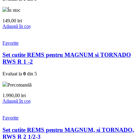
În stoc
149,00
lei
Adaugă în coș
Favorite
Set cutite REMS pentru MAGNUM si TORNADO
RWS R 1 -2
Evaluat la
0
din 5
Precomandă
1.990,00
lei
Adaugă în coș
Favorite
Set cutite REMS pentru MAGNUM, si TORNADO,
RWS R 2 1/2-3