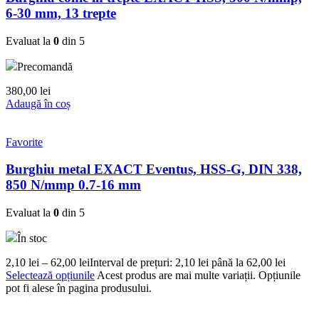
6-30 mm, 13 trepte
Evaluat la
0
din 5
Precomandă
380,00
lei
Adaugă în coș
Favorite
Burghiu metal EXACT Eventus, HSS-G, DIN 338,
850 N/mmp 0.7-16 mm
Evaluat la
0
din 5
În stoc
2,10
lei
–
62,00
lei
Interval de prețuri: 2,10 lei până la 62,00 lei
Selectează opțiunile
Acest produs are mai multe variații. Opțiunile
pot fi alese în pagina produsului.