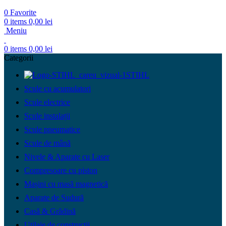
0
Favorite
0
items
0,00
lei
Meniu
0
items
0,00
lei
Categorii
STIHL
Scule cu acumulatori
Scule electrice
Scule instalații
Scule pneumatice
Scule de mână
Nivele & Aparate cu Laser
Compresoare cu piston
Mașini cu masă magnetică
Aparate de Sudură
Casă & Grădină
Utilaje de construcții