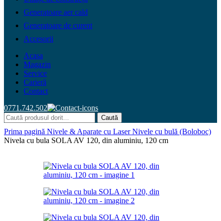
Generatoare aer cald
Generatoare de curent
Accesorii
Acasa
Magazin
Service
Carieră
Contact
0771.742.502
Caută
Prima pagină
Nivele & Aparate cu Laser
Nivele cu bulă (Boloboc)
Nivela cu bula SOLA AV 120, din aluminiu, 120 cm