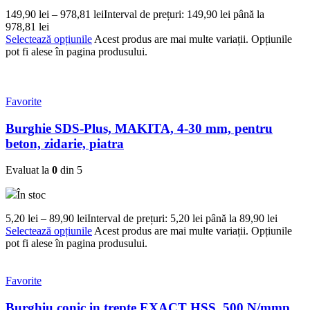
149,90
lei
–
978,81
lei
Interval de prețuri: 149,90 lei până la
978,81 lei
Selectează opțiunile
Acest produs are mai multe variații. Opțiunile
pot fi alese în pagina produsului.
Favorite
Burghie SDS-Plus, MAKITA, 4-30 mm, pentru
beton, zidarie, piatra
Evaluat la
0
din 5
În stoc
5,20
lei
–
89,90
lei
Interval de prețuri: 5,20 lei până la 89,90 lei
Selectează opțiunile
Acest produs are mai multe variații. Opțiunile
pot fi alese în pagina produsului.
Favorite
Burghiu conic in trepte EXACT HSS, 500 N/mmp,