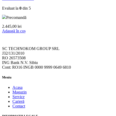
Evaluat la
0
din 5
Precomandă
2.445,00
lei
Adaugă în coș
SC TECHNOKOM GROUP SRL
J32/131/2010
RO 26573508
ING Bank N.V. Sibiu
Cont: RO16 INGB 0000 9999 0649 6810
Meniu
Acasa
Magazin
Service
Carieră
Contact