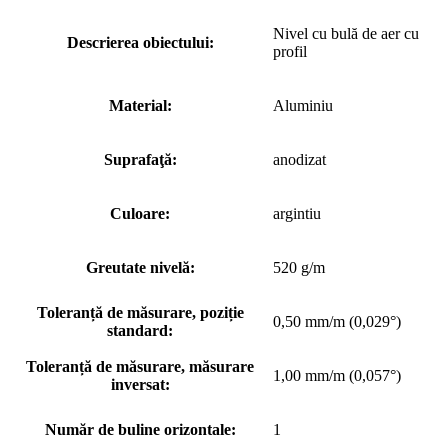
Nivel cu bulă de aer cu
Descrierea obiectului:
profil
Material:
Aluminiu
Suprafaţă:
anodizat
Culoare:
argintiu
Greutate nivelă:
520 g/m
Toleranță de măsurare, poziție
0,50 mm/m (0,029°)
standard:
Toleranță de măsurare, măsurare
1,00 mm/m (0,057°)
inversat:
Număr de buline orizontale:
1