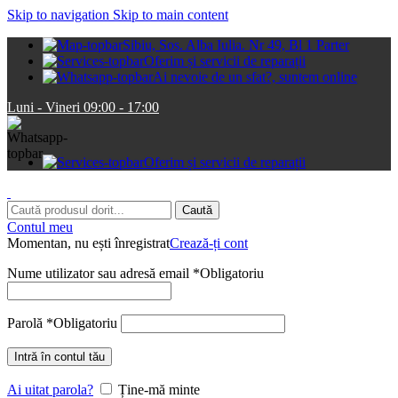
Skip to navigation
Skip to main content
Sibiu, Sos. Alba Iulia. Nr 49, Bl 1 Parter
Oferim și servicii de reparații
Ai nevoie de un sfat?, suntem online
Luni - Vineri 09:00 - 17:00
Oferim și servicii de reparații
Caută
Contul meu
Momentan, nu ești înregistrat
Crează-ți cont
Nume utilizator sau adresă email
*
Obligatoriu
Parolă
*
Obligatoriu
Intră în contul tău
Ai uitat parola?
Ține-mă minte