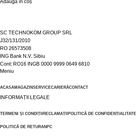
Adaugă în coș
SC TECHNOKOM GROUP SRL
J32/131/2010
RO 26573508
ING Bank N.V. Sibiu
Cont: RO16 INGB 0000 9999 0649 6810
Meniu
ACASA
MAGAZIN
SERVICE
CARIERĂ
CONTACT
INFORMAȚII LEGALE
TERMENI ȘI CONDIȚII
RECLAMAȚII
POLITICĂ DE CONFIDENȚIALITATE
POLITICĂ DE RETUR
ANPC