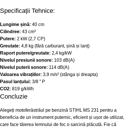
Specificații Tehnice:
Lungime șină:
40 cm
Cilindree:
43 cm³
Putere:
2 kW (2,7 CP)
Greutate:
4,8 kg (fără carburant, șină și lanț)
Raport putere/greutate:
2,4 kg/kW
Nivelul presiunii sonore:
103 dB(A)
Nivelul puterii sonore:
114 dB(A)
Valoarea vibrațiilor:
3,9 m/s² (stânga și dreapta)
Pasul lanțului:
3/8 ” P
CO2:
819 g/kWh
Concluzie
Alegeți motoferăstrăul pe benzină STIHL MS 231 pentru a
beneficia de un instrument puternic, eficient și ușor de utilizat,
care face tăierea lemnului de foc o sarcină plăcută. Fie că