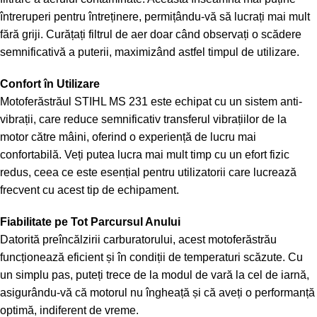
întreruperi pentru întreținere, permițându-vă să lucrați mai mult
fără griji. Curățați filtrul de aer doar când observați o scădere
semnificativă a puterii, maximizând astfel timpul de utilizare.
Confort în Utilizare
Motoferăstrăul STIHL MS 231 este echipat cu un sistem anti-
vibrații, care reduce semnificativ transferul vibrațiilor de la
motor către mâini, oferind o experiență de lucru mai
confortabilă. Veți putea lucra mai mult timp cu un efort fizic
redus, ceea ce este esențial pentru utilizatorii care lucrează
frecvent cu acest tip de echipament.
Fiabilitate pe Tot Parcursul Anului
Datorită preîncălzirii carburatorului, acest motoferăstrău
funcționează eficient și în condiții de temperaturi scăzute. Cu
un simplu pas, puteți trece de la modul de vară la cel de iarnă,
asigurându-vă că motorul nu îngheață și că aveți o performanță
optimă, indiferent de vreme.