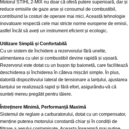
Motorul STIHL 2-MIX nu doar că oferă putere superioară, dar și
reduce emisiile de gaze arse și consumul de combustibil,
contribuind la costuri de operare mai mici. Această tehnologie
inovatoare respectă cele mai stricte norme europene de emisii,
astfel încât să aveți un instrument eficient și ecologic.
Utilizare Simplă și Confortabilă
Cu un sistem de închidere a rezervorului fără unelte,
alimentarea cu ulei și combustibil devine rapidă și ușoară.
Rezervorul este dotat cu un bușon tip baionetă, care facilitează
deschiderea și închiderea în câteva mișcări simple. În plus,
datorită dispozitivului lateral de tensionare a lanțului, ajustarea
lanțului se realizează rapid și fără efort, asigurându-vă că
sunteți mereu pregătit pentru tăiere.
Întreținere Minimă, Performanță Maximă
Sistemul de reglare a carburatorului, dotat cu un compensator,
menține puterea motorului constantă chiar și în condiții de
filtrare a aerului contaminate. Aceasta înseamnă mai puține