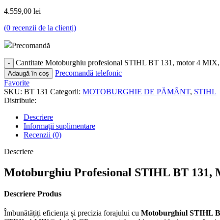
4.559,00
lei
(
0
recenzii de la clienți)
Precomandă
Cantitate Motoburghiu profesional STIHL BT 131, motor 4 MIX,
Precomandă telefonic
Adaugă în coș
Favorite
SKU:
BT 131
Categorii:
MOTOBURGHIE DE PĂMÂNT
,
STIHL
Distribuie:
Descriere
Informații suplimentare
Recenzii (0)
Descriere
Motoburghiu Profesional STIHL BT 131, 
Descriere Produs
Îmbunătățiți eficiența și precizia forajului cu
Motoburghiul STIHL B