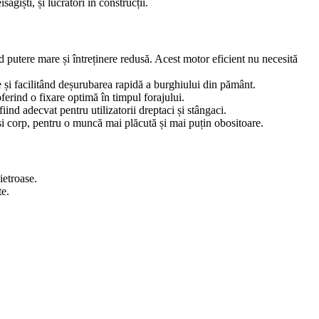
iști, și lucrători în construcții.
utere mare și întreținere redusă. Acest motor eficient nu necesită
 și facilitând deșurubarea rapidă a burghiului din pământ.
ferind o fixare optimă în timpul forajului.
iind adecvat pentru utilizatorii dreptaci și stângaci.
i și corp, pentru o muncă mai plăcută și mai puțin obositoare.
ietroase.
te.