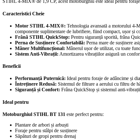
STIHL 4-MIX® de 1,9 CP, acest motoburghiu este ideal pentru foraje în 
Caracteristici Cheie
Motor STIHL 4-MIX®:
Tehnologia avansată a motorului 4-MIX
componente suplimentare de lubrifiere, fiind compact, ușor și 
Frână STIHL QuickStop:
Pentru siguranță sporită, frâna Qui
Perna de Susținere Confortabilă:
Perna mare de susținere asigu
Mâner Multifuncțional:
Mânerul ușor de utilizat, cu toate funcț
Sistem Anti-Vibrații:
Amortizarea vibrațiilor asigură un confort 
Beneficii
Performanță Puternică:
Ideal pentru foraje de adâncime și dia
Întreținere Redusă:
Sistemul de filtrare a aerului cu filtru de h
Siguranță și Confort:
Frâna QuickStop și sistemul anti-vibrații 
Ideal pentru
Motoburghiul STIHL BT 131
este perfect pentru:
Plantare de arbori și arbuști
Foraje pentru stâlpi de susținere
Săpături de gropi pentru drenaj