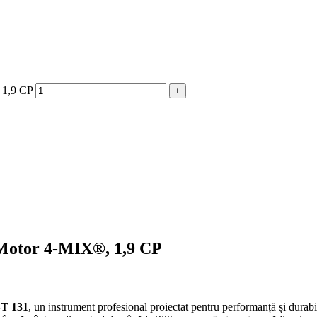
 1,9 CP
Motor 4-MIX®, 1,9 CP
T 131
, un instrument profesional proiectat pentru performanță și durab