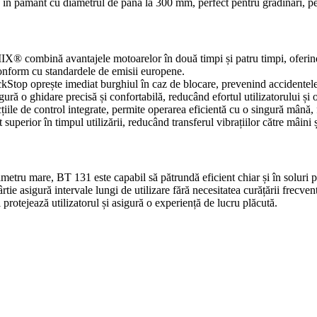
pământ cu diametrul de până la 300 mm, perfect pentru grădinari, peisag
® combină avantajele motoarelor în două timpi și patru timpi, oferind p
conform cu standardele de emisii europene.
ckStop oprește imediat burghiul în caz de blocare, prevenind accidentele
ră o ghidare precisă și confortabilă, reducând efortul utilizatorului și o
iile de control integrate, permite operarea eficientă cu o singură mână, f
superior în timpul utilizării, reducând transferul vibrațiilor către mâin
metru mare, BT 131 este capabil să pătrundă eficient chiar și în soluri p
ârtie asigură intervale lungi de utilizare fără necesitatea curățării frecven
protejează utilizatorul și asigură o experiență de lucru plăcută.