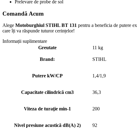
Prelevare de probe de sol
Comandă Acum
Alege
Motoburghiul STIHL BT 131
pentru a beneficia de putere ex
care îți va răspunde tuturor cerințelor!
Informații suplimentare
Greutate
11 kg
Brand:
STIHL
Putere kW/CP
1,4/1,9
Capacitate cilindrică cm3
36,3
Viteza de turaţie min-1
200
Nivel presiune acustică dB(A) 2)
92