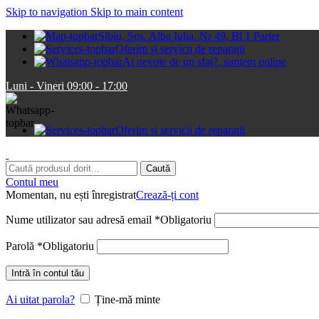
Skip to navigation
Skip to main content
Sibiu, Sos. Alba Iulia. Nr 49, Bl 1 Parter
Oferim și servicii de reparații
Ai nevoie de un sfat?, suntem online
Luni - Vineri 09:00 - 17:00
Oferim și servicii de reparații
Caută
Contul meu
Momentan, nu ești înregistrat
Crează-ți cont
Nume utilizator sau adresă email
*
Obligatoriu
Parolă
*
Obligatoriu
Intră în contul tău
Ai uitat parola?
Ține-mă minte