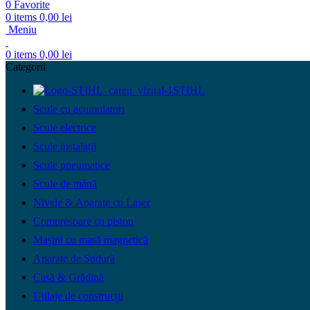
0
Favorite
0
items
0,00
lei
Meniu
0
items
0,00
lei
Categorii
STIHL
Scule cu acumulatori
Scule electrice
Scule instalații
Scule pneumatice
Scule de mână
Nivele & Aparate cu Laser
Compresoare cu piston
Mașini cu masă magnetică
Aparate de Sudură
Casă & Grădină
Utilaje de construcții