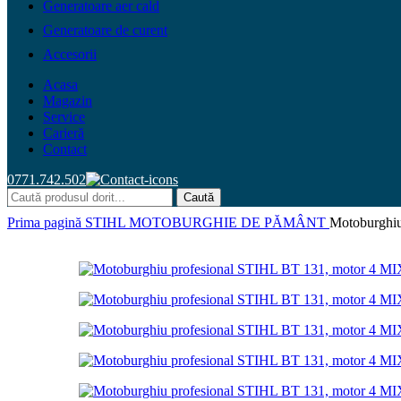
Generatoare aer cald
Generatoare de curent
Accesorii
Acasa
Magazin
Service
Carieră
Contact
0771.742.502
Caută
Prima pagină
STIHL
MOTOBURGHIE DE PĂMÂNT
Motoburghiu