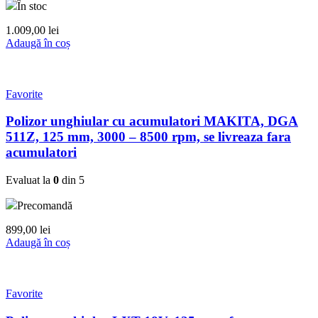
În stoc
1.009,00
lei
Adaugă în coș
Favorite
Polizor unghiular cu acumulatori MAKITA, DGA
511Z, 125 mm, 3000 – 8500 rpm, se livreaza fara
acumulatori
Evaluat la
0
din 5
Precomandă
899,00
lei
Adaugă în coș
Favorite