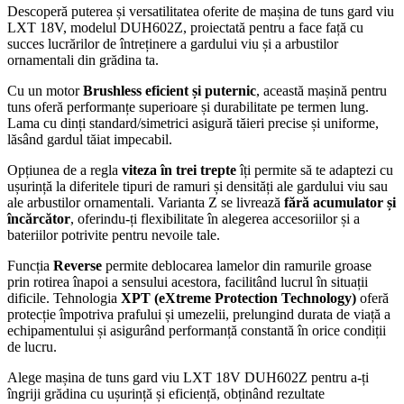
Descoperă puterea și versatilitatea oferite de mașina de tuns gard viu
LXT 18V, modelul DUH602Z, proiectată pentru a face față cu
succes lucrărilor de întreținere a gardului viu și a arbustilor
ornamentali din grădina ta.
Cu un motor
Brushless eficient și puternic
, această mașină pentru
tuns oferă performanțe superioare și durabilitate pe termen lung.
Lama cu dinți standard/simetrici asigură tăieri precise și uniforme,
lăsând gardul tăiat impecabil.
Opțiunea de a regla
viteza în trei trepte
îți permite să te adaptezi cu
ușurință la diferitele tipuri de ramuri și densități ale gardului viu sau
ale arbustilor ornamentali. Varianta Z se livrează
fără acumulator și
încărcător
, oferindu-ți flexibilitate în alegerea accesoriilor și a
bateriilor potrivite pentru nevoile tale.
Funcția
Reverse
permite deblocarea lamelor din ramurile groase
prin rotirea înapoi a sensului acestora, facilitând lucrul în situații
dificile. Tehnologia
XPT (eXtreme Protection Technology)
oferă
protecție împotriva prafului și umezelii, prelungind durata de viață a
echipamentului și asigurând performanță constantă în orice condiții
de lucru.
Alege mașina de tuns gard viu LXT 18V DUH602Z pentru a-ți
îngriji grădina cu ușurință și eficiență, obținând rezultate