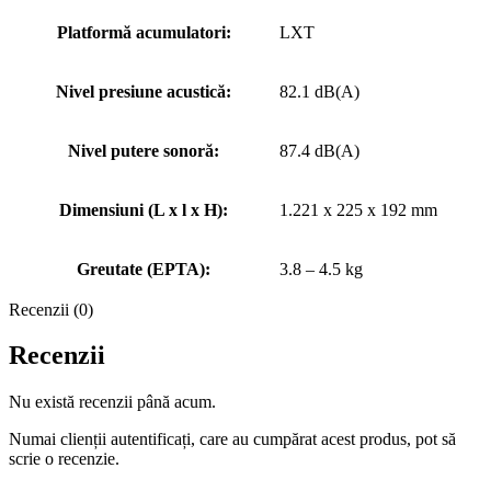
Platformă acumulatori:
LXT
Nivel presiune acustică:
82.1 dB(A)
Nivel putere sonoră:
87.4 dB(A)
Dimensiuni (L x l x H):
1.221 x 225 x 192 mm
Greutate (EPTA):
3.8 – 4.5 kg
Recenzii (0)
Recenzii
Nu există recenzii până acum.
Numai clienții autentificați, care au cumpărat acest produs, pot să
scrie o recenzie.