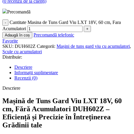
(
0
recenzii de la clienți)
Precomandă
Cantitate Masina de Tuns Gard Viu LXT 18V, 60 cm, Fara
Acumulatori
Precomandă telefonic
Adaugă în coș
Favorite
SKU:
DUH602Z
Categorii:
Mașini de tuns gard viu cu acumulatori
,
Scule cu acumulatori
Distribuie:
Descriere
Informații suplimentare
Recenzii (0)
Descriere
Mașină de Tuns Gard Viu LXT 18V, 60
cm, Fără Acumulatori DUH602Z –
Eficiență și Precizie în Întreținerea
Grădinii tale