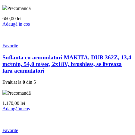
Precomandă
660,00
lei
Adaugă în coș
Favorite
Suflanta cu acumulatori MAKITA, DUB 362Z, 13,4
mc/min, 54,0 m/sec, 2x18V, brushless, se livreaza
fara acumulatori
Evaluat la
0
din 5
Precomandă
1.170,00
lei
Adaugă în coș
Favorite