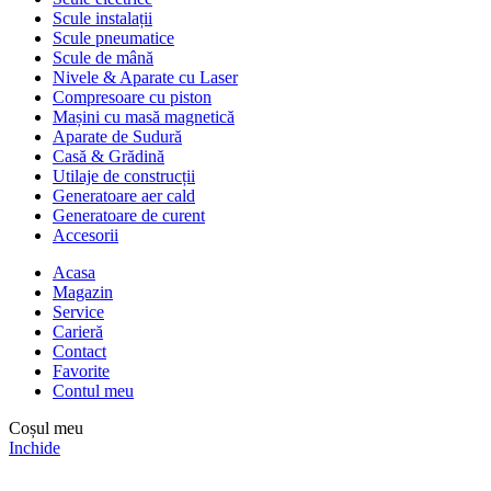
Scule instalații
Scule pneumatice
Scule de mână
Nivele & Aparate cu Laser
Compresoare cu piston
Mașini cu masă magnetică
Aparate de Sudură
Casă & Grădină
Utilaje de construcții
Generatoare aer cald
Generatoare de curent
Accesorii
Acasa
Magazin
Service
Carieră
Contact
Favorite
Contul meu
Coșul meu
Inchide
Comenzile sunt oprite între
31 iulie – 10 august
. Reluăm activitatea
pe
11 august
.