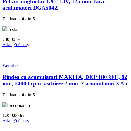
Polizor unghiular LXT 18V, 125 mm, fara
aculumatori DGA504Z
Evaluat la
0
din 5
În stoc
730,00
lei
Adaugă în coș
Favorite
Rindea cu acumulatori MAKITA, DKP 180RFE, 82
mm, 14000 rpm, aschiere 2 mm, 2 acumulatori 3 Ah
Evaluat la
0
din 5
Precomandă
1.250,00
lei
Adaugă în coș