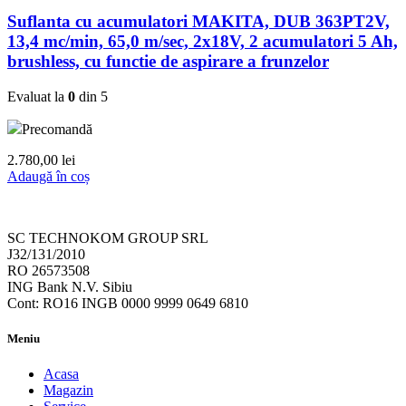
Suflanta cu acumulatori MAKITA, DUB 363PT2V,
13,4 mc/min, 65,0 m/sec, 2x18V, 2 acumulatori 5 Ah,
brushless, cu functie de aspirare a frunzelor
Evaluat la
0
din 5
Precomandă
2.780,00
lei
Adaugă în coș
SC TECHNOKOM GROUP SRL
J32/131/2010
RO 26573508
ING Bank N.V. Sibiu
Cont: RO16 INGB 0000 9999 0649 6810
Meniu
Acasa
Magazin