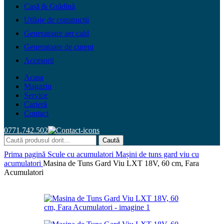
Casă & Grădină
Utilaje de construcții
Generatoare aer cald
Generatoare de curent
Accesorii
Acasa
Magazin
Service
Carieră
Contact
0771.742.502
Caută
Prima pagină
Scule cu acumulatori
Mașini de tuns gard viu cu
acumulatori
Masina de Tuns Gard Viu LXT 18V, 60 cm, Fara
Acumulatori