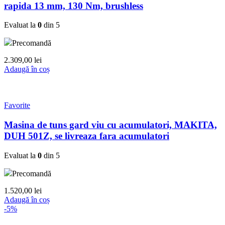
rapida 13 mm, 130 Nm, brushless
Evaluat la
0
din 5
Precomandă
2.309,00
lei
Adaugă în coș
Favorite
Masina de tuns gard viu cu acumulatori, MAKITA,
DUH 501Z, se livreaza fara acumulatori
Evaluat la
0
din 5
Precomandă
1.520,00
lei
Adaugă în coș
-5%