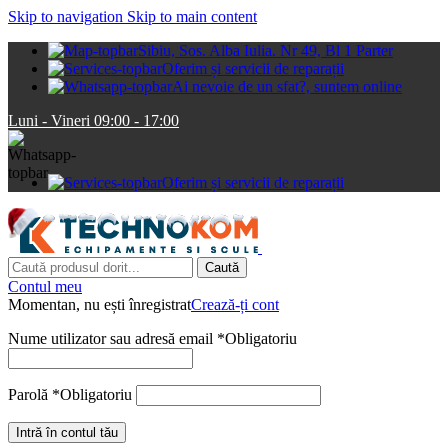
Skip to navigation
Skip to main content
Sibiu, Sos. Alba Iulia. Nr 49, Bl 1 Parter
Oferim și servicii de reparații
Ai nevoie de un sfat?, suntem online
Luni - Vineri 09:00 - 17:00
Oferim și servicii de reparații
Caută
Contul meu
Momentan, nu ești înregistrat
Crează-ți cont
Nume utilizator sau adresă email
*
Obligatoriu
Parolă
*
Obligatoriu
Intră în contul tău