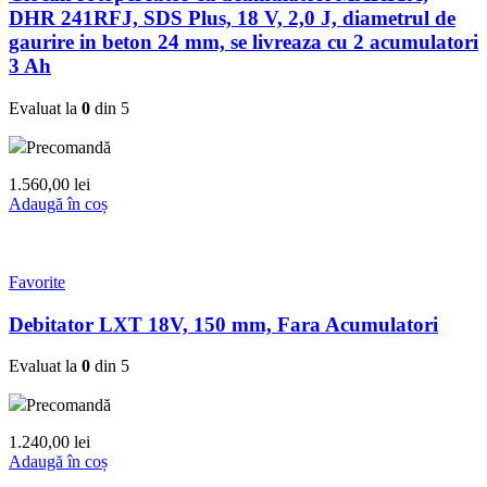
DHR 241RFJ, SDS Plus, 18 V, 2,0 J, diametrul de
gaurire in beton 24 mm, se livreaza cu 2 acumulatori
3 Ah
Evaluat la
0
din 5
Precomandă
1.560,00
lei
Adaugă în coș
Favorite
Debitator LXT 18V, 150 mm, Fara Acumulatori
Evaluat la
0
din 5
Precomandă
1.240,00
lei
Adaugă în coș