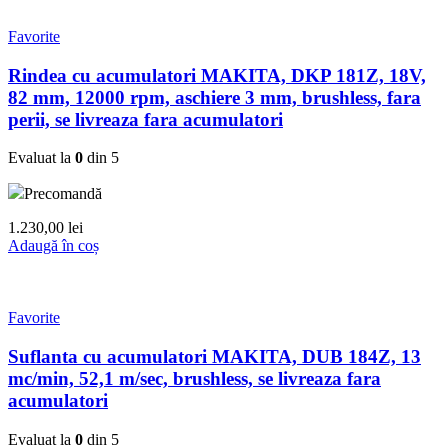
Favorite
Rindea cu acumulatori MAKITA, DKP 181Z, 18V,
82 mm, 12000 rpm, aschiere 3 mm, brushless, fara
perii, se livreaza fara acumulatori
Evaluat la
0
din 5
Precomandă
1.230,00
lei
Adaugă în coș
Favorite
Suflanta cu acumulatori MAKITA, DUB 184Z, 13
mc/min, 52,1 m/sec, brushless, se livreaza fara
acumulatori
Evaluat la
0
din 5