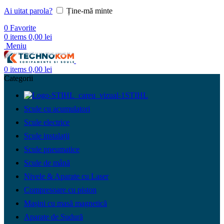
Ai uitat parola?
Ține-mă minte
0
Favorite
0
items
0,00
lei
Meniu
0
items
0,00
lei
Categorii
STIHL
Scule cu acumulatori
Scule electrice
Scule instalații
Scule pneumatice
Scule de mână
Nivele & Aparate cu Laser
Compresoare cu piston
Mașini cu masă magnetică
Aparate de Sudură