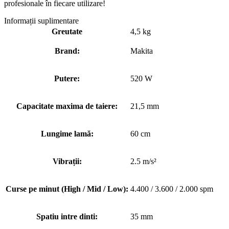
profesionale în fiecare utilizare!
Informații suplimentare
Greutate
4,5 kg
Brand:
Makita
Putere:
520 W
Capacitate maxima de taiere:
21,5 mm
Lungime lamă:
60 cm
Vibrații:
2.5 m/s²
Curse pe minut (High / Mid / Low):
4.400 / 3.600 / 2.000 spm
Spatiu intre dinti:
35 mm