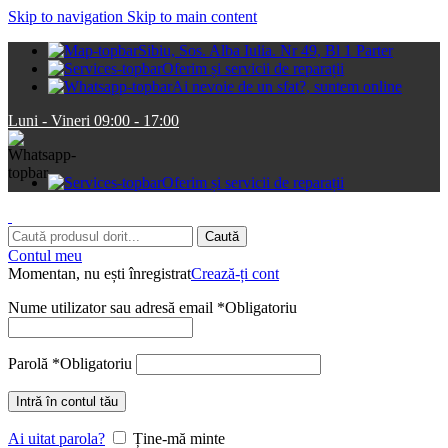
Skip to navigation
Skip to main content
Sibiu, Sos. Alba Iulia. Nr 49, Bl 1 Parter
Oferim și servicii de reparații
Ai nevoie de un sfat?, suntem online
Luni - Vineri 09:00 - 17:00
Oferim și servicii de reparații
Caută
Contul meu
Momentan, nu ești înregistrat
Crează-ți cont
Nume utilizator sau adresă email
*
Obligatoriu
Parolă
*
Obligatoriu
Intră în contul tău
Ai uitat parola?
Ține-mă minte