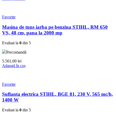
Favorite
Masina de tuns iarba pe benzina STIHL, RM 650
VS, 48 cm, pana la 2000 mp
Evaluat la
0
din 5
Precomandă
5.561,00
lei
Adaugă în coș
Favorite
Suflanta electrica STIHL, BGE 81, 230 V, 565 mc/h,
1400 W
Evaluat la
0
din 5