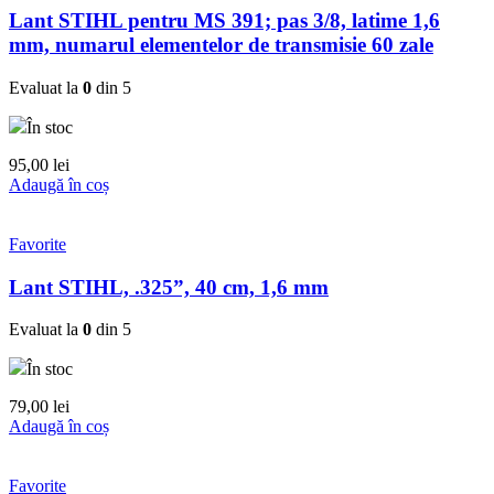
Lant STIHL pentru MS 391; pas 3/8, latime 1,6
mm, numarul elementelor de transmisie 60 zale
Evaluat la
0
din 5
În stoc
95,00
lei
Adaugă în coș
Favorite
Lant STIHL, .325”, 40 cm, 1,6 mm
Evaluat la
0
din 5
În stoc
79,00
lei
Adaugă în coș
Favorite