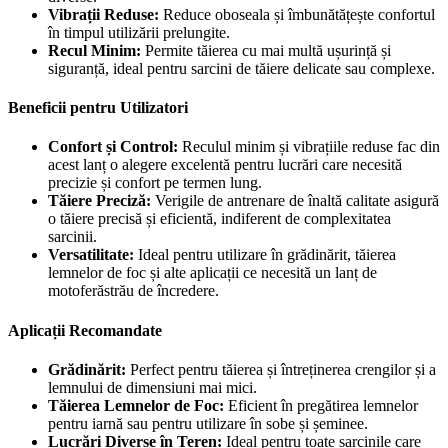
Vibrații Reduse:
Reduce oboseala și îmbunătățește confortul
în timpul utilizării prelungite.
Recul Minim:
Permite tăierea cu mai multă ușurință și
siguranță, ideal pentru sarcini de tăiere delicate sau complexe.
Beneficii pentru Utilizatori
Confort și Control:
Reculul minim și vibrațiile reduse fac din
acest lanț o alegere excelentă pentru lucrări care necesită
precizie și confort pe termen lung.
Tăiere Preciză:
Verigile de antrenare de înaltă calitate asigură
o tăiere precisă și eficientă, indiferent de complexitatea
sarcinii.
Versatilitate:
Ideal pentru utilizare în grădinărit, tăierea
lemnelor de foc și alte aplicații ce necesită un lanț de
motoferăstrău de încredere.
Aplicații Recomandate
Grădinărit:
Perfect pentru tăierea și întreținerea crengilor și a
lemnului de dimensiuni mai mici.
Tăierea Lemnelor de Foc:
Eficient în pregătirea lemnelor
pentru iarnă sau pentru utilizare în sobe și șeminee.
Lucrări Diverse în Teren:
Ideal pentru toate sarcinile care