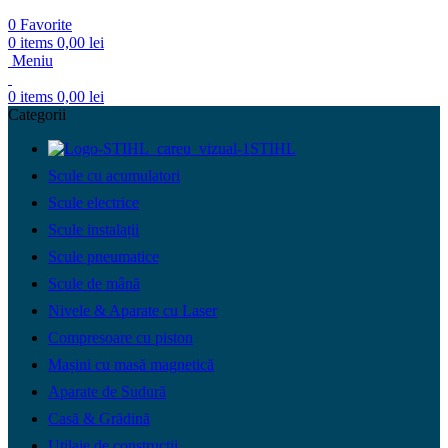
0
Favorite
0
items
0,00
lei
Meniu
0
items
0,00
lei
Categorii
STIHL
Scule cu acumulatori
Scule electrice
Scule instalații
Scule pneumatice
Scule de mână
Nivele & Aparate cu Laser
Compresoare cu piston
Mașini cu masă magnetică
Aparate de Sudură
Casă & Grădină
Utilaje de construcții