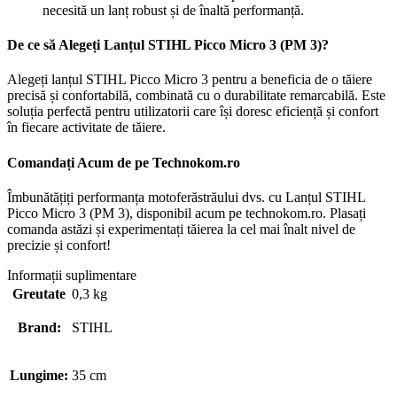
necesită un lanț robust și de înaltă performanță.
De ce să Alegeți Lanțul STIHL Picco Micro 3 (PM 3)?
Alegeți lanțul STIHL Picco Micro 3 pentru a beneficia de o tăiere
precisă și confortabilă, combinată cu o durabilitate remarcabilă. Este
soluția perfectă pentru utilizatorii care își doresc eficiență și confort
în fiecare activitate de tăiere.
Comandați Acum de pe Technokom.ro
Îmbunătățiți performanța motoferăstrăului dvs. cu Lanțul STIHL
Picco Micro 3 (PM 3), disponibil acum pe technokom.ro. Plasați
comanda astăzi și experimentați tăierea la cel mai înalt nivel de
precizie și confort!
Informații suplimentare
Greutate
0,3 kg
Brand:
STIHL
Lungime:
35 cm