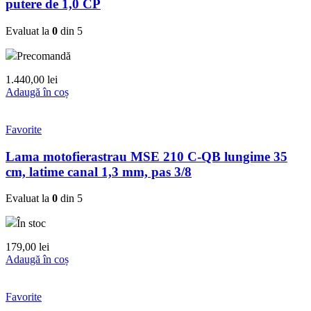
putere de 1,0 CP
Evaluat la
0
din 5
Precomandă
1.440,00
lei
Adaugă în coș
Favorite
Lama motofierastrau MSE 210 C-QB lungime 35
cm, latime canal 1,3 mm, pas 3/8
Evaluat la
0
din 5
În stoc
179,00
lei
Adaugă în coș
Favorite