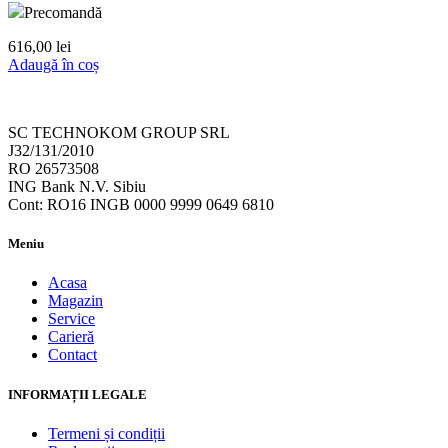
Precomandă
616,00
lei
Adaugă în coș
SC TECHNOKOM GROUP SRL
J32/131/2010
RO 26573508
ING Bank N.V. Sibiu
Cont: RO16 INGB 0000 9999 0649 6810
Meniu
Acasa
Magazin
Service
Carieră
Contact
INFORMAȚII LEGALE
Termeni și condiții