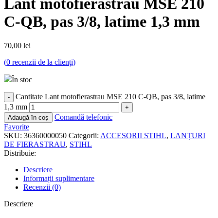
Lant motofierastrau MSE 210
C-QB, pas 3/8, latime 1,3 mm
70,00
lei
(
0
recenzii de la clienți)
În stoc
Cantitate Lant motofierastrau MSE 210 C-QB, pas 3/8, latime
1,3 mm
Comandă telefonic
Adaugă în coș
Favorite
SKU:
36360000050
Categorii:
ACCESORII STIHL
,
LANȚURI
DE FIERASTRAU
,
STIHL
Distribuie:
Descriere
Informații suplimentare
Recenzii (0)
Descriere