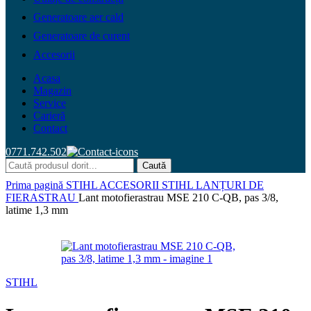
Generatoare aer cald
Generatoare de curent
Accesorii
Acasa
Magazin
Service
Carieră
Contact
0771.742.502
Caută
Prima pagină
STIHL
ACCESORII STIHL
LANȚURI DE
FIERASTRAU
Lant motofierastrau MSE 210 C-QB, pas 3/8,
latime 1,3 mm
STIHL