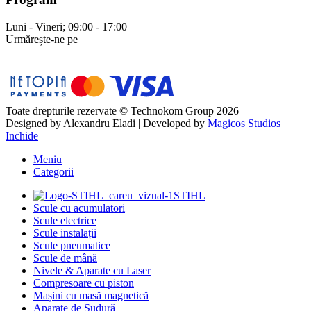
Luni - Vineri; 09:00 - 17:00
Urmărește-ne pe
Toate drepturile rezervate © Technokom Group 2026
Designed by
Alexandru Eladi
| Developed by
Magicos Studios
Inchide
Meniu
Categorii
STIHL
Scule cu acumulatori
Scule electrice
Scule instalații
Scule pneumatice
Scule de mână
Nivele & Aparate cu Laser
Compresoare cu piston
Mașini cu masă magnetică
Aparate de Sudură