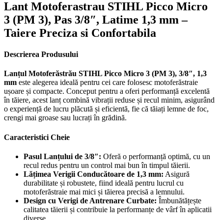
Lant Motoferastrau STIHL Picco Micro
3 (PM 3), Pas 3/8″, Latime 1,3 mm –
Taiere Preciza si Confortabila
Descrierea Produsului
Lanțul Motoferăstrău STIHL Picco Micro 3 (PM 3), 3/8″, 1,3
mm
este alegerea ideală pentru cei care folosesc motoferăstraie
ușoare și compacte. Conceput pentru a oferi performanță excelentă
în tăiere, acest lanț combină vibrații reduse și recul minim, asigurând
o experiență de lucru plăcută și eficientă, fie că tăiați lemne de foc,
crengi mai groase sau lucrați în grădină.
Caracteristici Cheie
Pasul Lanțului de 3/8″:
Oferă o performanță optimă, cu un
recul redus pentru un control mai bun în timpul tăierii.
Lățimea Verigii Conducătoare de 1,3 mm:
Asigură
durabilitate și robustete, fiind ideală pentru lucrul cu
motoferăstraie mai mici și tăierea precisă a lemnului.
Design cu Verigi de Antrenare Curbate:
Îmbunătățește
calitatea tăierii și contribuie la performanțe de vârf în aplicatii
diverse.