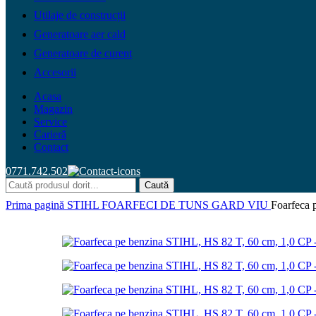
Utilaje de construcții
Generatoare aer cald
Generatoare de curent
Accesorii
Acasa
Magazin
Service
Carieră
Contact
0771.742.502
Caută
Prima pagină
STIHL
FOARFECI DE TUNS GARD VIU
Foarfeca 