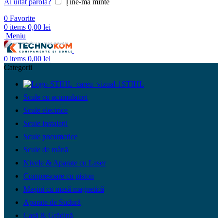
Ai uitat parola?
Ține-mă minte
0
Favorite
0
items
0,00
lei
Meniu
0
items
0,00
lei
Categorii
STIHL
Scule cu acumulatori
Scule electrice
Scule instalații
Scule pneumatice
Scule de mână
Nivele & Aparate cu Laser
Compresoare cu piston
Mașini cu masă magnetică
Aparate de Sudură
Casă & Grădină