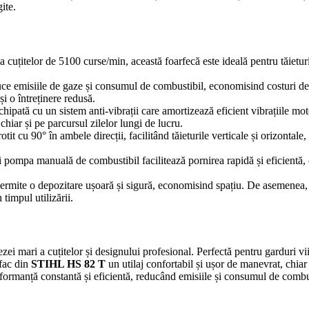
gite.
cuțitelor de 5100 curse/min, această foarfecă este ideală pentru tăieturi 
ce emisiile de gaze și consumul de combustibil, economisind costuri de o
i o întreținere redusă.
chipată cu un sistem anti-vibrații care amortizează eficient vibrațiile mot
 chiar și pe parcursul zilelor lungi de lucru.
t cu 90° în ambele direcții, facilitând tăieturile verticale și orizontale, 
 pompa manuală de combustibil facilitează pornirea rapidă și eficientă, 
rmite o depozitare ușoară și sigură, economisind spațiu. De asemenea, util
 timpul utilizării.
ezei mari a cuțitelor și designului profesional. Perfectă pentru garduri vii, 
 fac din
STIHL HS 82 T
un utilaj confortabil și ușor de manevrat, chiar ș
formanță constantă și eficientă, reducând emisiile și consumul de combu