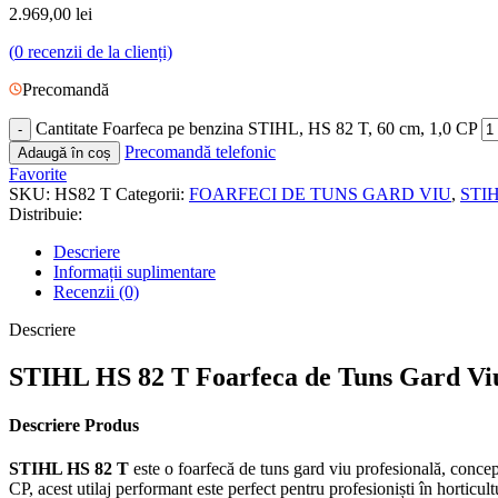
2.969,00
lei
(
0
recenzii de la clienți)
Precomandă
Cantitate Foarfeca pe benzina STIHL, HS 82 T, 60 cm, 1,0 CP
Precomandă telefonic
Adaugă în coș
Favorite
SKU:
HS82 T
Categorii:
FOARFECI DE TUNS GARD VIU
,
STI
Distribuie:
Descriere
Informații suplimentare
Recenzii (0)
Descriere
STIHL HS 82 T Foarfeca de Tuns Gard Viu
Descriere Produs
STIHL HS 82 T
este o foarfecă de tuns gard viu profesională, concepu
CP, acest utilaj performant este perfect pentru profesioniști în horticultu