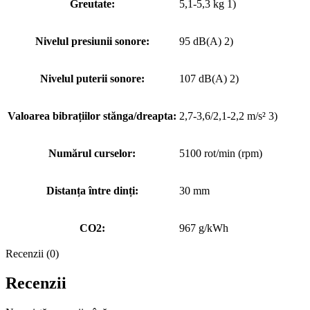
Greutate:
5,1-5,3 kg 1)
Nivelul presiunii sonore:
95 dB(A) 2)
Nivelul puterii sonore:
107 dB(A) 2)
Valoarea bibrațiilor stănga/dreapta:
2,7-3,6/2,1-2,2 m/s² 3)
Numărul curselor:
5100 rot/min (rpm)
Distanța între dinți:
30 mm
CO2:
967 g/kWh
Recenzii (0)
Recenzii