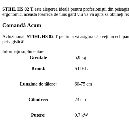
STIHL HS 82 T
este alegerea ideală pentru profesioniștii din peisagis
ergonomic, această foarfecă de tuns gard viu vă va ajuta să obțineți rez
Comandă Acum
Achiziționați
STIHL HS 82 T
pentru a vă asigura că aveți un echipame
peisagistică!
Informații suplimentare
Greutate
5,9 kg
Brand:
STIHL
Lungime de tăiere:
60-75 cm
Cilindree:
23 cm³
Putere:
0,7 kW