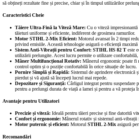
să obțineți rezultate fine și precise, chiar și în timpul utilizărilor prelun
Caracteristici Cheie
Tăiere Ultra-Fină la Viteză Mare:
Cu o viteză impresionantă a 
tăieturi uniforme și eficiente, indiferent de grosimea ramurilor.
Motor STIHL 2-Mix Eficient:
Motorul avansat în 2 timpi redu
privind emisiile. Această tehnologie asigură o eficiență maximă ș
Sistem Anti-Vibrații pentru Confort:
STIHL HS 82 T
este e
utilizării prelungite. Acest lucru permite o utilizare confortabilă,
Mâner Multifuncțional Rotativ:
Mânerul ergonomic poate fi roti
control optim și o poziție confortabilă în orice situație de lucru.
Pornire Simplă și Rapidă:
Sistemul de aprindere electronică și
pierdut și vă ajută să începeți lucrul mai repede.
Depozitare și Siguranță:
Cârligul integrat pentru suspendare pe
pentru a prelungi durata de viață a lamei și pentru a vă proteja în
Avantaje pentru Utilizatori
Precizie și viteză:
Ideală pentru tăieri precise și fine datorită vit
Confort și ergonomie:
Mânerul rotativ și sistemul anti-vibrații
Motor puternic și eficient:
Motorul
STIHL 2-Mix
asigură per
Recomandări