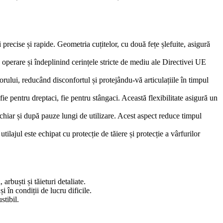
precise și rapide. Geometria cuțitelor, cu două fețe șlefuite, asigură
perare și îndeplinind cerințele stricte de mediu ale Directivei UE
orului, reducând disconfortul și protejându-vă articulațiile în timpul
fie pentru dreptaci, fie pentru stângaci. Această flexibilitate asigură un
chiar și după pauze lungi de utilizare. Acest aspect reduce timpul
ajul este echipat cu protecție de tăiere și protecție a vârfurilor
arbuști și tăieturi detaliate.
i în condiții de lucru dificile.
stibil.