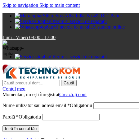
Skip to navigation
Skip to main content
Sibiu, Sos. Alba Iulia. Nr 49, Bl 1 Parter
Oferim și servicii de reparații
Ai nevoie de un sfat?, suntem online
Luni - Vineri 09:00 - 17:00
Oferim și servicii de reparații
Caută
Contul meu
Momentan, nu ești înregistrat
Crează-ți cont
Nume utilizator sau adresă email
*
Obligatoriu
Parolă
*
Obligatoriu
Intră în contul tău