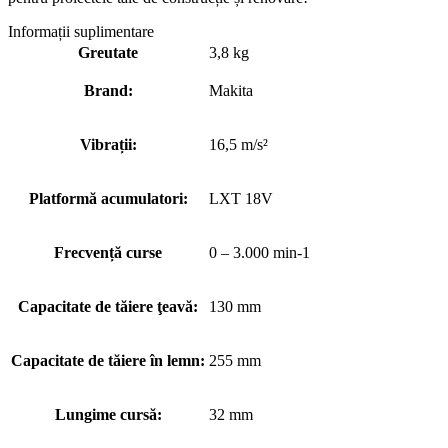
Informații suplimentare
Greutate
3,8 kg
Brand:
Makita
Vibrații:
16,5 m/s²
Platformă acumulatori:
LXT 18V
Frecvență curse
0 – 3.000 min-1
Capacitate de tăiere ţeavă:
130 mm
Capacitate de tăiere în lemn:
255 mm
Lungime cursă:
32 mm