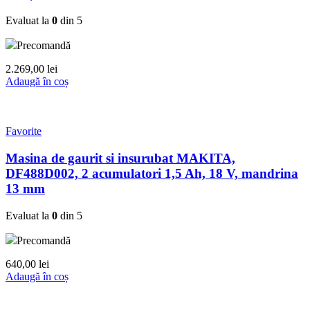
Evaluat la
0
din 5
Precomandă
2.269,00
lei
Adaugă în coș
Favorite
Masina de gaurit si insurubat MAKITA,
DF488D002, 2 acumulatori 1,5 Ah, 18 V, mandrina
13 mm
Evaluat la
0
din 5
Precomandă
640,00
lei
Adaugă în coș