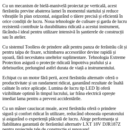
Cu un mecanism de bielă-manivelă proiectat pe verticală, acest
fierăstrău previne abaterea lamei în momentul startului și reduce
vibrațiile în plan orizontal, asigurând o tăiere precisă și eficientă în
orice condiții de lucru. Noua tehnologie de culisare și garda de lucru
rezistentă contribuie la durabilitatea ridicată a acestui instrument,
făcându-l ideal pentru utilizare intensivă în șantierele de construcții
sau în atelier.
Cu sistemul Toolless de prindere atât pentru panza de ferăstrău cât și
pentru talpa de fixare, schimbarea accesoriilor devine rapidă și
ușoară, fără necesitatea uneltelor suplimentare. Tehnologia Extreme
Protection asigură o protecție ridicată împotriva prafului și a
debrisurilor, prelungind astfel durata de viață a instrumentului.
Echipat cu un motor fără perii, acest fierăstrău alternativ oferă o
productivitate și un randament ridicat, garantând rezultate de înaltă
calitate în orice aplicație. Lumina de lucru tip LED îți oferă
vizibilitate optimă în timpul lucrului, iar frâna electrică oprește
imediat lama pentru a preveni accidentările.
Cu un mâner cauciucat moale, acest fierăstrău oferă o prindere
sigură și confort ridicat în utilizare, reducând oboseala operatorului
și asigurând o experiență plăcută de lucru. Alege performanța și
fiabilitatea garantată de fierăstrăul alternativ LXT 18V DJR187Z
pentru proiectele tale de construcție și renovare!