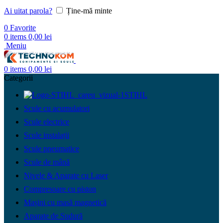
Ai uitat parola?
Ține-mă minte
0
Favorite
0
items
0,00
lei
Meniu
0
items
0,00
lei
Categorii
STIHL
Scule cu acumulatori
Scule electrice
Scule instalații
Scule pneumatice
Scule de mână
Nivele & Aparate cu Laser
Compresoare cu piston
Mașini cu masă magnetică
Aparate de Sudură