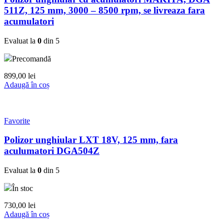
511Z, 125 mm, 3000 – 8500 rpm, se livreaza fara
acumulatori
Evaluat la
0
din 5
Precomandă
899,00
lei
Adaugă în coș
Favorite
Polizor unghiular LXT 18V, 125 mm, fara
aculumatori DGA504Z
Evaluat la
0
din 5
În stoc
730,00
lei
Adaugă în coș