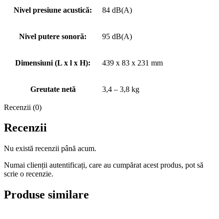
Nivel presiune acustică:
84 dB(A)
Nivel putere sonoră:
95 dB(A)
Dimensiuni (L x l x H):
439 x 83 x 231 mm
Greutate netă
3,4 – 3,8 kg
Recenzii (0)
Recenzii
Nu există recenzii până acum.
Numai clienții autentificați, care au cumpărat acest produs, pot să
scrie o recenzie.
Produse similare