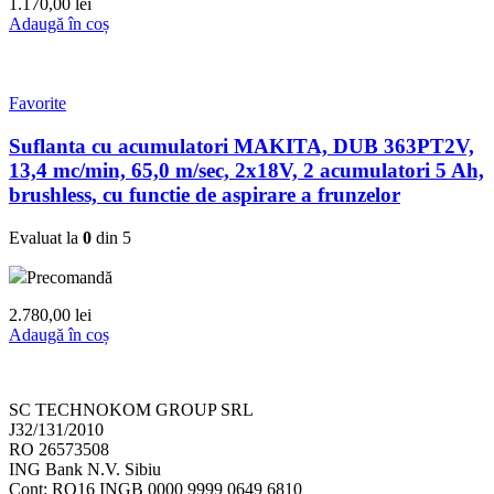
1.170,00
lei
Adaugă în coș
Favorite
Suflanta cu acumulatori MAKITA, DUB 363PT2V,
13,4 mc/min, 65,0 m/sec, 2x18V, 2 acumulatori 5 Ah,
brushless, cu functie de aspirare a frunzelor
Evaluat la
0
din 5
Precomandă
2.780,00
lei
Adaugă în coș
SC TECHNOKOM GROUP SRL
J32/131/2010
RO 26573508
ING Bank N.V. Sibiu
Cont: RO16 INGB 0000 9999 0649 6810