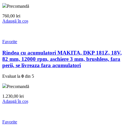
Precomandă
760,00
lei
Adaugă în coș
Favorite
Rindea cu acumulatori MAKITA, DKP 181Z, 18V,
82 mm, 12000 rpm, aschiere 3 mm, brushless, fara
perii, se livreaza fara acumulatori
Evaluat la
0
din 5
Precomandă
1.230,00
lei
Adaugă în coș
Favorite