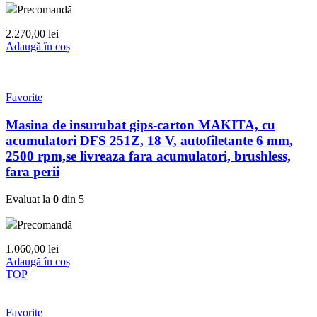
Precomandă
2.270,00
lei
Adaugă în coș
Favorite
Masina de insurubat gips-carton MAKITA, cu
acumulatori DFS 251Z, 18 V, autofiletante 6 mm,
2500 rpm,se livreaza fara acumulatori, brushless,
fara perii
Evaluat la
0
din 5
Precomandă
1.060,00
lei
Adaugă în coș
TOP
Favorite