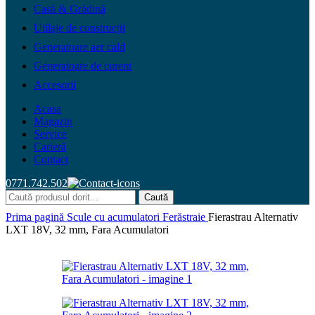
Casă & Grădină
Utilaje de construcții
Generatoare aer cald
Generatoare de curent
Accesorii
Acasa
Magazin
Service
Carieră
Contact
0771.742.502
Caută
Prima pagină
Scule cu acumulatori
Ferăstraie
Fierastrau Alternativ
LXT 18V, 32 mm, Fara Acumulatori