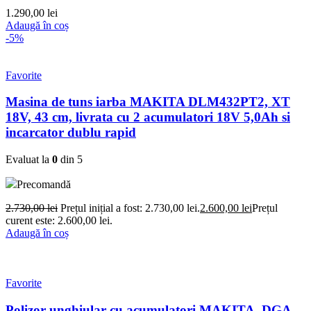
1.290,00
lei
Adaugă în coș
-5%
Favorite
Masina de tuns iarba MAKITA DLM432PT2, XT
18V, 43 cm, livrata cu 2 acumulatori 18V 5,0Ah si
incarcator dublu rapid
Evaluat la
0
din 5
Precomandă
2.730,00
lei
Prețul inițial a fost: 2.730,00 lei.
2.600,00
lei
Prețul
curent este: 2.600,00 lei.
Adaugă în coș
Favorite
Polizor unghiular cu acumulatori MAKITA, DGA