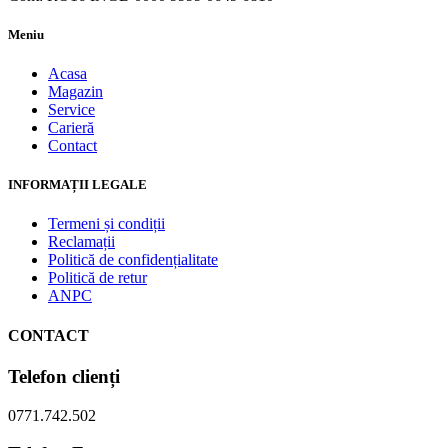
Meniu
Acasa
Magazin
Service
Carieră
Contact
INFORMAȚII LEGALE
Termeni și condiții
Reclamații
Politică de confidențialitate
Politică de retur
ANPC
CONTACT
Telefon clienți
0771.742.502