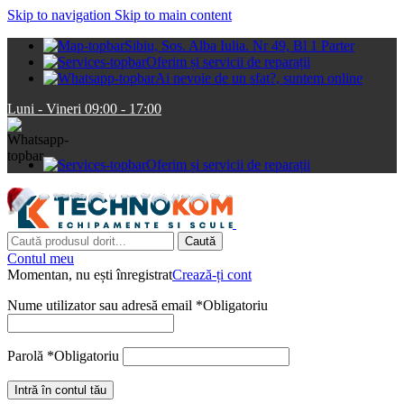
Skip to navigation
Skip to main content
Sibiu, Sos. Alba Iulia. Nr 49, Bl 1 Parter
Oferim și servicii de reparații
Ai nevoie de un sfat?, suntem online
Luni - Vineri 09:00 - 17:00
Oferim și servicii de reparații
Caută
Contul meu
Momentan, nu ești înregistrat
Crează-ți cont
Nume utilizator sau adresă email
*
Obligatoriu
Parolă
*
Obligatoriu
Intră în contul tău