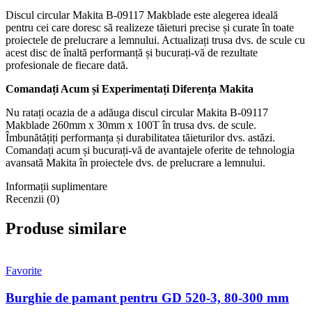
Discul circular Makita B-09117 Makblade este alegerea ideală
pentru cei care doresc să realizeze tăieturi precise și curate în toate
proiectele de prelucrare a lemnului. Actualizați trusa dvs. de scule cu
acest disc de înaltă performanță și bucurați-vă de rezultate
profesionale de fiecare dată.
Comandați Acum și Experimentați Diferența Makita
Nu ratați ocazia de a adăuga discul circular Makita B-09117
Makblade 260mm x 30mm x 100T în trusa dvs. de scule.
Îmbunătățiți performanța și durabilitatea tăieturilor dvs. astăzi.
Comandați acum și bucurați-vă de avantajele oferite de tehnologia
avansată Makita în proiectele dvs. de prelucrare a lemnului.
Informații suplimentare
Recenzii (0)
Produse similare
Favorite
Burghie de pamant pentru GD 520-3, 80-300 mm