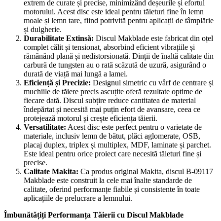
extrem de curate și precise, minimizând deșeurile și efortul
motorului. Acest disc este ideal pentru tăieturi fine în lemn
moale și lemn tare, fiind potrivită pentru aplicații de tâmplărie
și dulgherie.
Durabilitate Extinsă:
Discul Makblade este fabricat din oțel
complet călit și tensionat, absorbind eficient vibrațiile și
rămânând plană și nedistorsionată. Dinții de înaltă calitate din
carbură de tungsten au o rată scăzută de uzură, asigurând o
durată de viață mai lungă a lamei.
Eficiență și Precizie:
Designul simetric cu vârf de centrare și
muchiile de tăiere precis ascuțite oferă rezultate optime de
fiecare dată. Discul subțire reduce cantitatea de material
îndepărtat și necesită mai puțin efort de avansare, ceea ce
protejează motorul și crește eficiența tăierii.
Versatilitate:
Acest disc este perfect pentru o varietate de
materiale, inclusiv lemn de bătut, plăci aglomerate, OSB,
placaj duplex, triplex și multiplex, MDF, laminate și parchet.
Este ideal pentru orice proiect care necesită tăieturi fine și
precise.
Calitate Makita:
Ca produs original Makita, discul B-09117
Makblade este construit la cele mai înalte standarde de
calitate, oferind performanțe fiabile și consistente în toate
aplicațiile de prelucrare a lemnului.
Îmbunătățiți Performanța Tăierii cu Discul Makblade