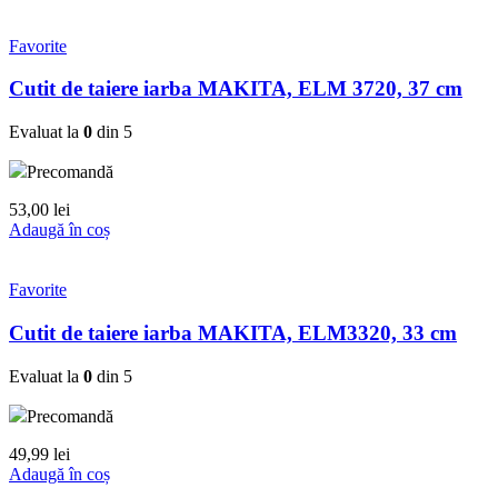
prețuri:
produs
2,10 lei
are
până
mai
Favorite
la
multe
62,00 lei
variații.
Cutit de taiere iarba MAKITA, ELM 3720, 37 cm
Opțiunile
pot
Evaluat la
0
din 5
fi
alese
Precomandă
în
pagina
53,00
lei
produsului.
Adaugă în coș
Favorite
Cutit de taiere iarba MAKITA, ELM3320, 33 cm
Evaluat la
0
din 5
Precomandă
49,99
lei
Adaugă în coș