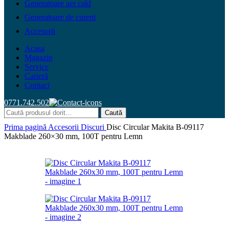
Generatoare aer cald
Generatoare de curent
Accesorii
Acasa
Magazin
Service
Carieră
Contact
0771.742.502
Caută
Prima pagină
Accesorii
Discuri
Disc Circular Makita B-09117
Makblade 260×30 mm, 100T pentru Lemn