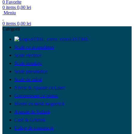
0
Favorite
0
items
0,00
lei
Meniu
0
items
0,00
lei
Categorii
STIHL
Scule cu acumulatori
Scule electrice
Scule instalații
Scule pneumatice
Scule de mână
Nivele & Aparate cu Laser
Compresoare cu piston
Mașini cu masă magnetică
Aparate de Sudură
Casă & Grădină
Utilaje de construcții