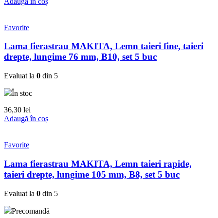
Adaugă în coș
Favorite
Lama fierastrau MAKITA, Lemn taieri fine, taieri
drepte, lungime 76 mm, B10, set 5 buc
Evaluat la
0
din 5
În stoc
36,30
lei
Adaugă în coș
Favorite
Lama fierastrau MAKITA, Lemn taieri rapide,
taieri drepte, lungime 105 mm, B8, set 5 buc
Evaluat la
0
din 5
Precomandă