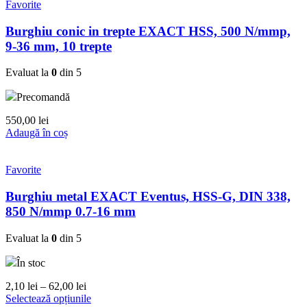
Favorite
Burghiu conic in trepte EXACT HSS, 500 N/mmp,
9-36 mm, 10 trepte
Evaluat la
0
din 5
Precomandă
550,00
lei
Adaugă în coș
Favorite
Burghiu metal EXACT Eventus, HSS-G, DIN 338,
850 N/mmp 0.7-16 mm
Evaluat la
0
din 5
În stoc
Interval
2,10
lei
–
62,00
lei
de
Acest
Selectează opțiunile