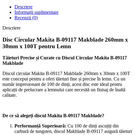
Makblade
Descriere
260x30
Informații suplimentare
mm,
Recenzii (0)
100T
pentru
Descriere
Lemn
Disc Circular Makita B-09117 Makblade 260mm x
30mm x 100T pentru Lemn
Tăieturi Precise și Curate cu Discul Circular Makita B-09117
Makblade
Discul circular Makita B-09117 Makblade 260mm x 30mm x 100T
este conceput pentru a oferi tăieturi fine și precise în lemn. Cu un
număr impresionant de 100 de dinți, acest disc este ideal pentru
aplicații de prelucrare a lemnului care necesită un finisaj de înaltă
calitate.
De ce să alegeți discul Makita B-09117 Makblade?
Performanță Superioară:
Cu 100 de dinți ascuțiți din
carbură de tungsten, discul Makblade B-09117 asigură tăieturi