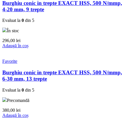
89,90 lei
variații.
Burghiu conic in trepte EXACT HSS, 500 N/mmp,
Opțiunile
4-20 mm, 9 trepte
pot
fi
Evaluat la
0
din 5
alese
în
În stoc
pagina
produsului.
296,00
lei
Adaugă în coș
Favorite
Burghiu conic in trepte EXACT HSS, 500 N/mmp,
6-30 mm, 13 trepte
Evaluat la
0
din 5
Precomandă
380,00
lei
Adaugă în coș