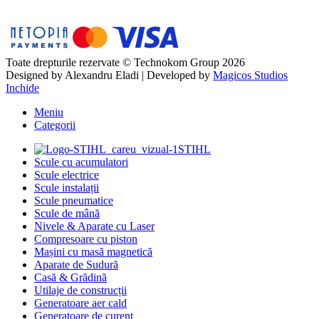
Toate drepturile rezervate © Technokom Group 2026
Designed by
Alexandru Eladi
| Developed by
Magicos Studios
Inchide
Meniu
Categorii
STIHL
Scule cu acumulatori
Scule electrice
Scule instalații
Scule pneumatice
Scule de mână
Nivele & Aparate cu Laser
Compresoare cu piston
Mașini cu masă magnetică
Aparate de Sudură
Casă & Grădină
Utilaje de construcții
Generatoare aer cald
Generatoare de curent