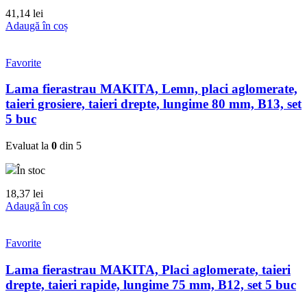
41,14
lei
Adaugă în coș
Favorite
Lama fierastrau MAKITA, Lemn, placi aglomerate,
taieri grosiere, taieri drepte, lungime 80 mm, B13, set
5 buc
Evaluat la
0
din 5
În stoc
18,37
lei
Adaugă în coș
Favorite
Lama fierastrau MAKITA, Placi aglomerate, taieri
drepte, taieri rapide, lungime 75 mm, B12, set 5 buc