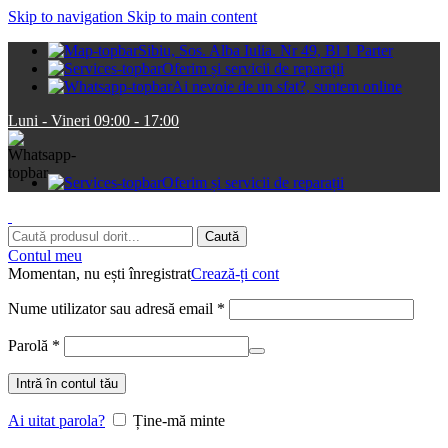
Skip to navigation
Skip to main content
Sibiu, Sos. Alba Iulia. Nr 49, Bl 1 Parter
Oferim și servicii de reparații
Ai nevoie de un sfat?, suntem online
Luni - Vineri 09:00 - 17:00
Oferim și servicii de reparații
Caută
Contul meu
Momentan, nu ești înregistrat
Crează-ți cont
Obligatoriu
Nume utilizator sau adresă email
*
Obligatoriu
Parolă
*
Intră în contul tău
Ai uitat parola?
Ține-mă minte