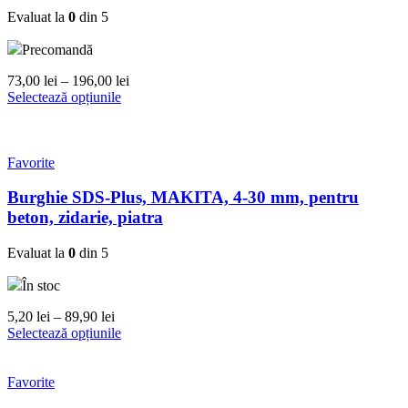
Evaluat la
0
din 5
Precomandă
Interval
73,00
lei
–
196,00
lei
Acest
de
Selectează opțiunile
produs
prețuri:
are
73,00 lei
mai
până
multe
la
Favorite
variații.
196,00 lei
Opțiunile
Burghie SDS-Plus, MAKITA, 4-30 mm, pentru
pot
beton, zidarie, piatra
fi
alese
Evaluat la
0
din 5
în
pagina
În stoc
produsului.
Interval
5,20
lei
–
89,90
lei
de
Acest
Selectează opțiunile
prețuri:
produs
5,20 lei
are
până
mai
Favorite
la
multe