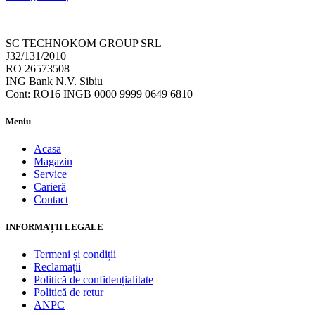
SC TECHNOKOM GROUP SRL
J32/131/2010
RO 26573508
ING Bank N.V. Sibiu
Cont: RO16 INGB 0000 9999 0649 6810
Meniu
Acasa
Magazin
Service
Carieră
Contact
INFORMAȚII LEGALE
Termeni și condiții
Reclamații
Politică de confidențialitate
Politică de retur
ANPC